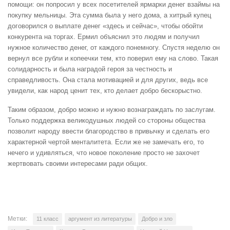
помощи: он попросил у всех посетителей ярмарки денег взаймы на
покупку мельницы. Эта сумма была у него дома, а хитрый купец
договорился о выплате денег «здесь и сейчас», чтобы обойти
конкурента на торгах. Ермил объяснил это людям и получил
нужное количество денег, от каждого понемногу. Спустя неделю он
вернул все рубли и копеечки тем, кто поверил ему на слово. Такая
солидарность и была наградой героя за честность и
справедливость. Она стала мотивацией и для других, ведь все
увидели, как народ ценит тех, кто делает добро бескорыстно.
Таким образом, добро можно и нужно вознаграждать по заслугам.
Только поддержка великодушных людей со стороны общества
позволит народу ввести благородство в привычку и сделать его
характерной чертой менталитета. Если же не замечать его, то
нечего и удивляться, что новое поколение просто не захочет
жертвовать своими интересами ради общих.
Метки:
11 класс
аргумент из литературы
Добро и зло