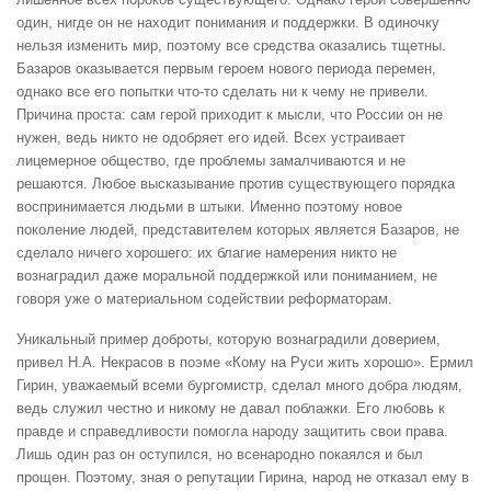
один, нигде он не находит понимания и поддержки. В одиночку
нельзя изменить мир, поэтому все средства оказались тщетны.
Базаров оказывается первым героем нового периода перемен,
однако все его попытки что-то сделать ни к чему не привели.
Причина проста: сам герой приходит к мысли, что России он не
нужен, ведь никто не одобряет его идей. Всех устраивает
лицемерное общество, где проблемы замалчиваются и не
решаются. Любое высказывание против существующего порядка
воспринимается людьми в штыки. Именно поэтому новое
поколение людей, представителем которых является Базаров, не
сделало ничего хорошего: их благие намерения никто не
вознаградил даже моральной поддержкой или пониманием, не
говоря уже о материальном содействии реформаторам.
Уникальный пример доброты, которую вознаградили доверием,
привел Н.А. Некрасов в поэме «Кому на Руси жить хорошо». Ермил
Гирин, уважаемый всеми бургомистр, сделал много добра людям,
ведь служил честно и никому не давал поблажки. Его любовь к
правде и справедливости помогла народу защитить свои права.
Лишь один раз он оступился, но всенародно покаялся и был
прощен. Поэтому, зная о репутации Гирина, народ не отказал ему в