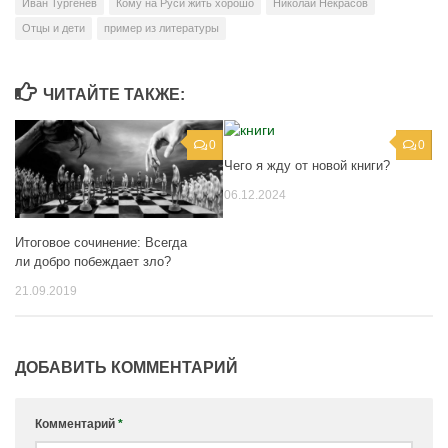
Иван Тургенев
Кому на Руси жить хорошо
Николай Некрасов
Отцы и дети
пример из литературы
ЧИТАЙТЕ ТАКЖЕ:
0
0
Чего я жду от новой книги?
06.12.2024
Итоговое сочинение: Всегда
ли добро побеждает зло?
21.09.2019
ДОБАВИТЬ КОММЕНТАРИЙ
Комментарий
*