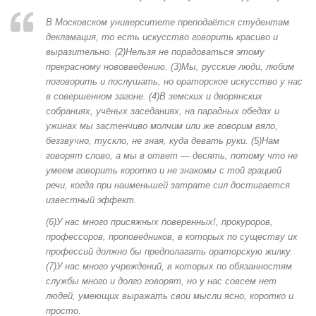
В Московском университете преподаётся студентам
декламация, то есть искусство говорить красиво и
выразительно. (2)Нельзя не порадоваться этому
прекрасному нововведению. (3)Мы, русские люди, любим
поговорить и послушать, но ораторское искусство у нас
в совершенном загоне. (4)В земских и дворянских
собраниях, учёных заседаниях, на парадных обедах и
ужинах мы застенчиво молчим или же говорим вяло,
беззвучно, тускло, не зная, куда девать руки. (5)Нам
говорят слово, а мы в ответ — десять, потому что не
умеем говорить коротко и не знакомы с той грацией
речи, когда при наименьшей затрате сил достигается
известный эффект.
(6)У нас много присяжных поверенных!, прокуроров,
профессоров, проповедников, в которых по существу их
профессий должно бы предполагать ораторскую жилку.
(7)У нас много учреждений, в которых по обязанностям
службы много и долго говорят, но у нас совсем нет
людей, умеющих выражать свои мысли ясно, коротко и
просто.