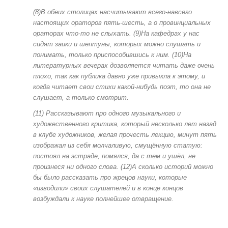
(8)В обеих столицах насчитывают всего-навсего
настоящих ораторов пять-шесть, а о провинциальных
ораторах что-то не слыхать. (9)На кафедрах у нас
сидят заики и шептуны, которых можно слушать и
понимать, только приспособившись к ним. (10)На
литературных вечерах дозволяется читать даже очень
плохо, так как публика давно уже привыкла к этому, и
когда читает свои стихи какой-нибудь поэт, то она не
слушает, а только смотрит.
(11) Рассказывают про одного музыкального и
художественного критика, который несколько лет назад
в клубе художников, желая прочесть лекцию, минут пять
изображал из себя молчаливую, смущённую статую:
постоял на эстраде, помялся, да с тем и ушёл, не
произнеся ни одного слова. (12)А сколько историй можно
бы было рассказать про жрецов науки, которые
«изводили» своих слушателей и в конце концов
возбуждали к науке полнейшее отвращение.