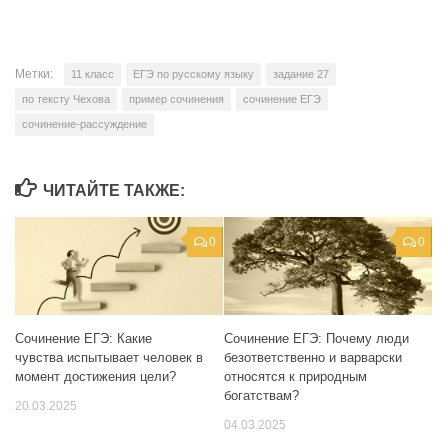
Метки:
11 класс
ЕГЭ по русскому языку
задание 27
по тексту Чехова
пример сочинения
сочинение ЕГЭ
сочинение-рассуждение
ЧИТАЙТЕ ТАКЖЕ:
0
0
Сочинение ЕГЭ: Какие
Сочинение ЕГЭ: Почему люди
чувства испытывает человек в
безответственно и варварски
момент достижения цели?
относятся к природным
богатствам?
20.03.2025
04.03.2025