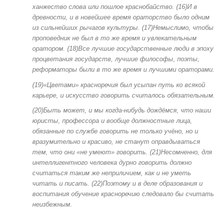
ханжество слова или пошлое краснобайство. (16)И в
древности, и в новейшее время ораторство было одним
из сильнейших рычагов культуры. (17)Немыслимо, чтобы
проповедник не был в то же время и увлекательным
оратором. (18)Все лучшие государственные люди в эпоху
процветания государств, лучшие философы, поэты,
реформаторы были в то же время и лучшими ораторами.
(19)«Цветами» красноречия был усыпан путь ко всякой
карьере, и искусство говорить считалось обязательным.
(20)Быть может, и мы когда-нибудь дождёмся, что наши
юристы, профессора и вообще должностные лица,
обязанные по службе говорить не только учёно, но и
вразумительно и красиво, не станут оправдываться
тем, что они «не умеют» говорить. (21)Несомненно, для
интеллигентного человека дурно говорить должно
считаться таким же неприличием, как и не уметь
читать и писать. (22)Поэтому и в деле образования и
воспитания обучение красноречию следовало бы считать
неизбежным.