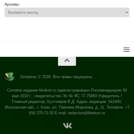
Архивы
Литрекон © 2026. Все права защищены.
Сетевое издание litrekon.ru зарегистрировано Роскомнадзором 30
мая 2019 г., свидетельство Эл № ФС 77-75883 Учредитель /
Главный редактор: Бухтияров В.Д. Адрес редакции: 141600,
Московская обл., г. Клин, ул. Павлика Морозова, д. 11. Телефон: +7
916 275-71-33 E-mail:
redaction@litrekon.ru