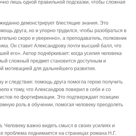
точно лишь одной правильной подсказки, чтобы сложная
жиданно демонстрирует блестящие знания. Это
омощь друга, но и упорно трудился, чтобы разобраться в
ательно скоро и уверенно», а преподаватель, полковник
ика. Он ставит Александрову почти высший балл, что
шей его». Автор подчёркивает: когда усилия человека
мый сложный предмет становится доступным и
ой мотивацией для дальнейшего развития.
у и следствие: помощь друга помогла герою получить
ло к тому, что Александров поверил в себя и со
истов по фортификации. Это подтверждает позицию
ромную роль в обучении, помогая человеку преодолеть
. Человеку важно видеть смысл в своих усилиях и
е проблема поднимается на страницах романа Н.Г.