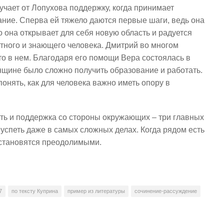
учает от Лопухова поддержку, когда принимает
ние. Сперва ей тяжело даются первые шаги, ведь она
о она открывает для себя новую область и радуется
ного и знающего человека. Дмитрий во многом
то в нем. Благодаря его помощи Вера состоялась в
енщине было сложно получить образование и работать.
нять, как для человека важно иметь опору в
сть и поддержка со стороны окружающих – три главных
успеть даже в самых сложных делах. Когда рядом есть
я становятся преодолимыми.
7
по тексту Куприна
пример из литературы
сочинение-рассуждение