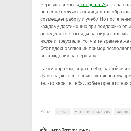
Чернышевского «
Что делать?
«. Вера пол
решение получить медицинское образова
совмещает работу и учебу. Но постепенн
каждому достижению при поддержке опыт
определил ее взгляды на мир и свое мес
науке и преуспела, хотя в те времена ж
Этот вдохновляющий пример позволяет по
восхождении на вершину.
Таким образом, вера в себя, настойчиво
фактора, которые помогают человеку пре
те, кто верит в тебя, любые препятстви
Метки:
11 класс
ЕГЭ по русскому языку
задание 2