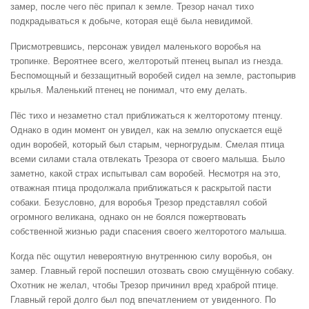
замер, после чего пёс припал к земле. Трезор начал тихо
подкрадываться к добыче, которая ещё была невидимой.
Присмотревшись, персонаж увидел маленького воробья на
тропинке. Вероятнее всего, желторотый птенец выпал из гнезда.
Беспомощный и беззащитный воробей сидел на земле, растопырив
крылья. Маленький птенец не понимал, что ему делать.
Пёс тихо и незаметно стал приближаться к желторотому птенцу.
Однако в один момент он увидел, как на землю опускается ещё
один воробей, который был старым, черногрудым. Смелая птица
всеми силами стала отвлекать Трезора от своего малыша. Было
заметно, какой страх испытывал сам воробей. Несмотря на это,
отважная птица продолжала приближаться к раскрытой пасти
собаки. Безусловно, для воробья Трезор представлял собой
огромного великана, однако он не боялся пожертвовать
собственной жизнью ради спасения своего желторотого малыша.
Когда пёс ощутил невероятную внутреннюю силу воробья, он
замер. Главный герой поспешил отозвать свою смущённую собаку.
Охотник не желал, чтобы Трезор причинил вред храброй птице.
Главный герой долго был под впечатлением от увиденного. По