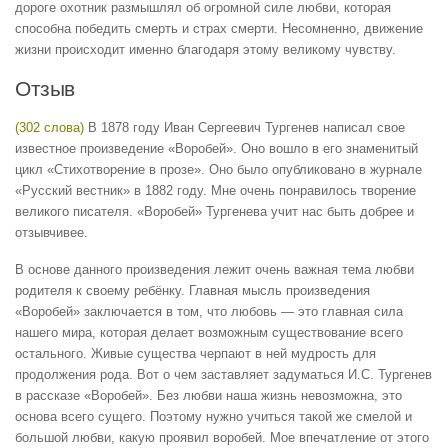
дороге охотник размышлял об огромной силе любви, которая
способна победить смерть и страх смерти. Несомненно, движение
жизни происходит именно благодаря этому великому чувству.
Отзыв
(302 слова)
В 1878 году Иван Сергеевич Тургенев написал свое
известное произведение «Воробей». Оно вошло в его знаменитый
цикл «Стихотворение в прозе». Оно было опубликовано в журнале
«Русский вестник» в 1882 году. Мне очень понравилось творение
великого писателя. «Воробей» Тургенева учит нас быть добрее и
отзывчивее.
В основе данного произведения лежит очень важная тема любви
родителя к своему ребёнку. Главная мысль произведения
«Воробей» заключается в том, что любовь — это главная сила
нашего мира, которая делает возможным существование всего
остального. Живые существа черпают в ней мудрость для
продолжения рода. Вот о чем заставляет задуматься И.С. Тургенев
в рассказе «Воробей». Без любви наша жизнь невозможна, это
основа всего сущего. Поэтому нужно учиться такой же смелой и
большой любви, какую проявил воробей. Мое впечатление от этого