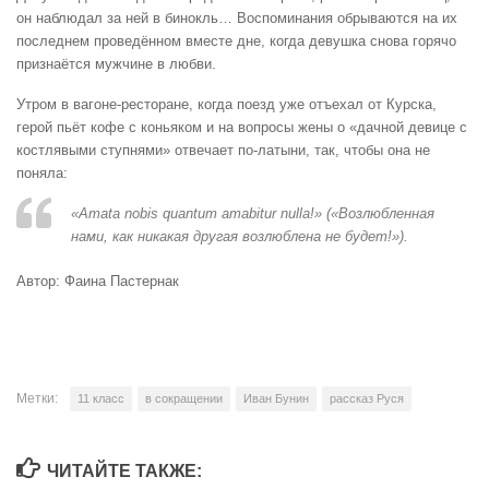
он наблюдал за ней в бинокль… Воспоминания обрываются на их
последнем проведённом вместе дне, когда девушка снова горячо
признаётся мужчине в любви.
Утром в вагоне-ресторане, когда поезд уже отъехал от Курска,
герой пьёт кофе с коньяком и на вопросы жены о «дачной девице с
костлявыми ступнями» отвечает по-латыни, так, чтобы она не
поняла:
«Amata nobis quantum amabitur nulla!» («Возлюбленная
нами, как никакая другая возлюблена не будет!»).
Автор: Фаина Пастернак
Метки:
11 класс
в сокращении
Иван Бунин
рассказ Руся
ЧИТАЙТЕ ТАКЖЕ: