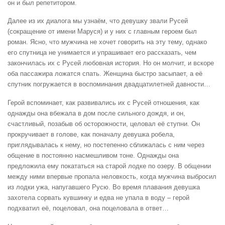
он и был репетитором.
Далее из их диалога мы узнаём, что девушку звали Русей
(сокращение от имени Маруся) и у них с главным героем был
роман. Ясно, что мужчина не хочет говорить на эту тему, однако
его спутница не унимается и упрашивает его рассказать, чем
закончилась их с Русей любовная история. Но он молчит, и вскоре
оба пассажира ложатся спать. Женщина быстро засыпает, а её
спутник погружается в воспоминания двадцатилетней давности…
Герой вспоминает, как развивались их с Русей отношения, как
однажды она вбежала в дом после сильного дождя, и он,
счастливый, позабыв об осторожности, целовал её ступни. Он
прокручивает в голове, как поначалу девушка робела,
приглядывалась к нему, но постепенно сближалась с ним через
общение в постоянно насмешливом тоне. Однажды она
предложила ему покататься на старой лодке по озеру. В общении
между ними впервые пропала неловкость, когда мужчина выбросил
из лодки ужа, напугавшего Русю. Во время плавания девушка
захотела сорвать кувшинку и едва не упала в воду – герой
подхватил её, поцеловал, она поцеловала в ответ…