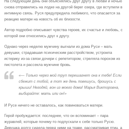
На следующий день они объяснялись друг другу в любви и ночью
снова отправились на лодке на другой берег озера, где вступили в
интимную связь. Руся предупредила любимого, что опасается за
реакцию матери на новость об их близости.
Автор подробно описывает чувства героев, их счастье и любовь, с
которой они относились друг к другу.
Однако через неделю мужчину выгнали из дома Руси – мать
девушки, страдавшая психическим расстройством, устроила
истерику из-за связи дочери с репетитором, стреляла порохом из
пистолета и рассекла мужчине бровь.
«— Только через мой труп перешагнет она к тебе! Если
сбежит с тобой, в тот же день повешусь, брошусь с
крыши! Негодяй, вон из моего дома! Марья Викторовна,
выбирайте: мать или он!»
И Русе ничего не оставалось, как повиноваться матери.
Герой пробуждается: последнее, что он вспоминает – пара
журавлей, которые почему-то подпускали к себе только Русю.
Девушка долго сидела перед ними на траве, рассматривая птиц, а