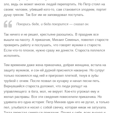
зло, ведь он может многих людей перепортить. Но Петр стоял на
своем: человек, убивший кого-то, сам становится злодеем, портит
душу грехом. Так Бог им не заповедовал поступать.
Покорись беде, и беда покорится — сказал он.
Так ничего и не решил, крестьяне разошлись. В праздник все
вышли на пахоту. А приказчик, Михаил Семеныч, повелел старосте
проверить работу и послушать, что говорят мужики о старосте.
Если что-то плохое, нужно сразу же донести. Староста поплелся
исполнять.
Тем временем даже жена приказчика, добрая женщина, встала на
защиту мужиков, и сон ей дурной приснился накануне. Но супруг
только посмеялся над ней и пригрозил плеткой, ткнув в зубы
трубкой с огнем. После позвал он кухарку и начал песни петь.
Вернувшийся староста доложил, что люди ропщут на
управляющего: в бога, мол, не верует. Кое-кто угрожал ему и
желал расправы. Все эти сведения повеселили приказчика. Но
удивила его одна история: Петр Михеев один его не ругал, а только
пел, улыбался и носил с собой свечку, которая никак не затухала.
Тогда перестал смеяться приказчик. Пошел к себе, всех выгнал и