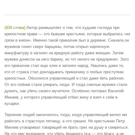
(434 слова)
Автор размышляет о том, что худшие господа при
крепостном праве — это бывшие крестьяне, которые выбрались «из
грязи в князи». Именно такой приказчик был в деревне. Сначала он
мужиков гонял сверх барщины, потом открыл кирпичную
мануфактуру и загонял на вредную работу даже женщин. Затем
мужики донесли на него барину, но тот ничего не предпринял. Зато
его приказчик стал еще злее и загонял народ. Нашлись даже те,
кто от страха стал докладывать приказчику о любых проступках
крепостных. Обозлился управляющий и стал даже бить рабочих.
От его побоев стали умирать люди. И тогда смелые мужики стали
думать, как убить своего мучителя. Особенно лютовал Василий
Минаев, у которого управляющий отбил жену и взял к себе в
кухарки.
Терпение людей закончилось тогда, когда управляющий велел им
работать в страстную пятницу, а это грешно. Но крестьянин Петр
Михеев уговаривал товарищей не брать грех на душу и смириться.
На что ему возразили, что убить бешеного пса — это благо, а не