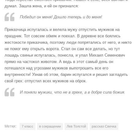
думал. Зашла жена, и ей он признался:
Победил он меня! Дошло теперь и до меня!
Приказчица испугалась и велела мужу отпустить мужиков на
праздник. Тот совсем обмяк и поехал. В деревне все боялись
жестокости приказчика, поэтому люди попрятались от него, и никто
не помог ему открыть ворота. Стал он сам все делать, но тут
лошадь свиньи испугалась, понесла, и упал Михаил Семенович
прямо на частокол животом. А ведь в этот самый день он
потешался над угрозами мужиков выпотрошить все его
внутренности! Узнав об этом, барин испугался и решил загладить
свой грех: отпустил всех мужиков на оброк.
И поняли мужики, что не в грехе, а в добре сила божия.
Метки:
7 класс
в сокращении
Лев Толстой
рассказ Свечка