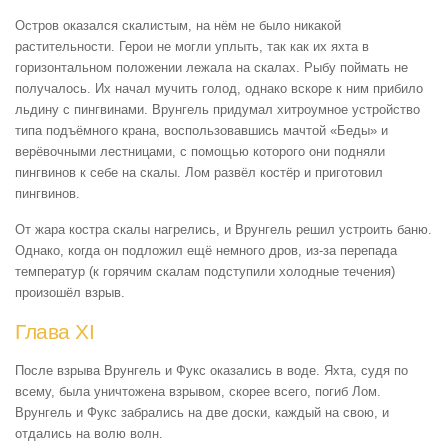
Остров оказался скалистым, на нём не было никакой
растительности. Герои не могли уплыть, так как их яхта в
горизонтальном положении лежала на скалах. Рыбу поймать не
получалось. Их начал мучить голод, однако вскоре к ним прибило
льдину с пингвинами. Врунгель придумал хитроумное устройство
типа подъёмного крана, воспользовавшись мачтой «Беды» и
верёвочными лестницами, с помощью которого они подняли
пингвинов к себе на скалы. Лом развёл костёр и приготовил
пингвинов.
От жара костра скалы нагрелись, и Врунгель решил устроить баню.
Однако, когда он подложил ещё немного дров, из-за перепада
температур (к горячим скалам подступили холодные течения)
произошёл взрыв.
Глава XI
После взрыва Врунгель и Фукс оказались в воде. Яхта, судя по
всему, была уничтожена взрывом, скорее всего, погиб Лом.
Врунгель и Фукс забрались на две доски, каждый на свою, и
отдались на волю волн.