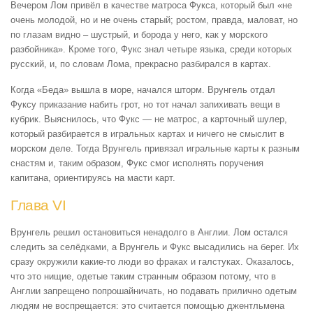
Вечером Лом привёл в качестве матроса Фукса, который был «не
очень молодой, но и не очень старый; ростом, правда, маловат, но
по глазам видно – шустрый, и борода у него, как у морского
разбойника». Кроме того, Фукс знал четыре языка, среди которых
русский, и, по словам Лома, прекрасно разбирался в картах.
Когда «Беда» вышла в море, начался шторм. Врунгель отдал
Фуксу приказание набить грот, но тот начал запихивать вещи в
кубрик. Выяснилось, что Фукс — не матрос, а карточный шулер,
который разбирается в игральных картах и ничего не смыслит в
морском деле. Тогда Врунгель привязал игральные карты к разным
снастям и, таким образом, Фукс смог исполнять поручения
капитана, ориентируясь на масти карт.
Глава VI
Врунгель решил остановиться ненадолго в Англии. Лом остался
следить за селёдками, а Врунгель и Фукс высадились на берег. Их
сразу окружили какие-то люди во фраках и галстуках. Оказалось,
что это нищие, одетые таким странным образом потому, что в
Англии запрещено попрошайничать, но подавать прилично одетым
людям не воспрещается: это считается помощью джентльмена