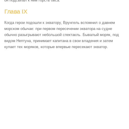
он подсыпал к ним горсть овса.
Глава IX
Когда герои подошли к экватору, Врунгель вспомнил о давнем
морском обычае: при первом пересечении экватора на судне
обычно разыгрывают небольшой спектакль. Бывалый моряк, под
видом Нептуна, принимает капитана в свои владения и затем
купает тех моряков, которые впервые пересекают экватор.