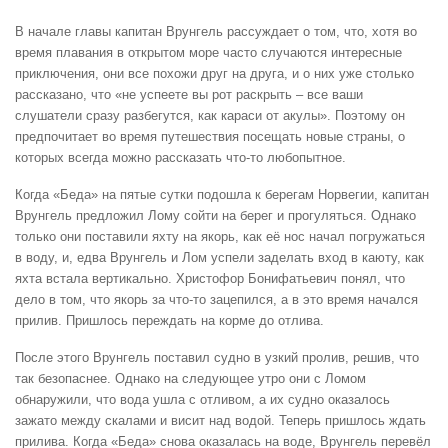
В начале главы капитан Врунгель рассуждает о том, что, хотя во
время плавания в открытом море часто случаются интересные
приключения, они все похожи друг на друга, и о них уже столько
рассказано, что «не успеете вы рот раскрыть – все ваши
слушатели сразу разбегутся, как караси от акулы». Поэтому он
предпочитает во время путешествия посещать новые страны, о
которых всегда можно рассказать что-то любопытное.
Когда «Беда» на пятые сутки подошла к берегам Норвегии, капитан
Врунгель предложил Лому сойти на берег и прогуляться. Однако
только они поставили яхту на якорь, как её нос начал погружаться
в воду, и, едва Врунгель и Лом успели заделать вход в каюту, как
яхта встала вертикально. Христофор Бонифатьевич понял, что
дело в том, что якорь за что-то зацепился, а в это время начался
прилив. Пришлось переждать на корме до отлива.
После этого Врунгель поставил судно в узкий пролив, решив, что
так безопаснее. Однако на следующее утро они с Ломом
обнаружили, что вода ушла с отливом, а их судно оказалось
зажато между скалами и висит над водой. Теперь пришлось ждать
прилива. Когда «Беда» снова оказалась на воде, Врунгель перевёл