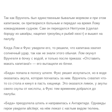
Так как Врунгель был единственным бывалым моряком и при этом
капитаном, он притворился больным и передал на время Лому
командование судном. Сам он переоделся Нептуном (сделал
бороду из швабры, нацепил трезубец и рыбий хвост) и вышел на
палубу.
Когда Лом и Фукс увидели его, то решили, что капитана хватил
солнечный удар, так как не знали этого обычая. Лом окунул
Врунгеля в бочку с водой, и только после приказа: «Отставить
макать капитана!» — его вытащили из бочки.
«Беда» попала в полосу штиля. Фукс решил искупаться, но в воде
оказалась акула, которая погналась за ним. Врунгель схватил что-
то со стола и кинул в пасть хищнице. Это оказался лимон, у акулы
свело скулы от кислоты, а Фукс тем временем добрался до
палубы.
«Беда» преодолела штиль и направилась к Антарктиде. Однажды
герои увидели айсберг, на нём лежал с наглым видом тюлень.