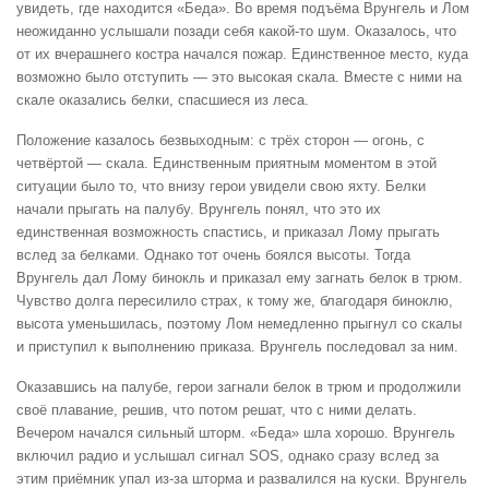
увидеть, где находится «Беда». Во время подъёма Врунгель и Лом
неожиданно услышали позади себя какой-то шум. Оказалось, что
от их вчерашнего костра начался пожар. Единственное место, куда
возможно было отступить — это высокая скала. Вместе с ними на
скале оказались белки, спасшиеся из леса.
Положение казалось безвыходным: с трёх сторон — огонь, с
четвёртой — скала. Единственным приятным моментом в этой
ситуации было то, что внизу герои увидели свою яхту. Белки
начали прыгать на палубу. Врунгель понял, что это их
единственная возможность спастись, и приказал Лому прыгать
вслед за белками. Однако тот очень боялся высоты. Тогда
Врунгель дал Лому бинокль и приказал ему загнать белок в трюм.
Чувство долга пересилило страх, к тому же, благодаря биноклю,
высота уменьшилась, поэтому Лом немедленно прыгнул со скалы
и приступил к выполнению приказа. Врунгель последовал за ним.
Оказавшись на палубе, герои загнали белок в трюм и продолжили
своё плавание, решив, что потом решат, что с ними делать.
Вечером начался сильный шторм. «Беда» шла хорошо. Врунгель
включил радио и услышал сигнал SOS, однако сразу вслед за
этим приёмник упал из-за шторма и развалился на куски. Врунгель