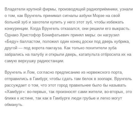
Владетели крупной фирмы, производящей радиоприёмники, узнали
о том, как Врунгель принимал сигналы азбуки Морзе на свой
больной зуб и захотели купить у него этот зуб, чтобы избежать
конкуренции. Когда Врунгель отказался, они решили его выкрасть.
Однако Христофор Бонифатьевич принял меры: он нагрузил
«Беду» балластом, положил один конец доски под дверь кубрика,
другой — под ворота пакгауза. Как только похитители зуба
забрались на палубу и открыли дверь, катапульта отбросила их на
самую верхушку радиостанции.
Врунгель и Лом, согласно предписанию из норвежского порта,
отправились в Гамбург, чтобы сдать там белок в зоопарк. Врунгель
рассуждает о том, что этот город правильнее было бы называть
«Хамбург»: во-первых, так произносят сами жители, во-вторых, это
ближе к истине, так как в Гамбурге люди грубые и легко могут
обмануть.