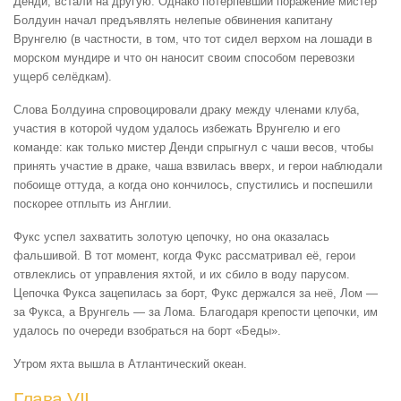
Денди, встали на другую. Однако потерпевший поражение мистер
Болдуин начал предъявлять нелепые обвинения капитану
Врунгелю (в частности, в том, что тот сидел верхом на лошади в
морском мундире и что он наносит своим способом перевозки
ущерб селёдкам).
Слова Болдуина спровоцировали драку между членами клуба,
участия в которой чудом удалось избежать Врунгелю и его
команде: как только мистер Денди спрыгнул с чаши весов, чтобы
принять участие в драке, чаша взвилась вверх, и герои наблюдали
побоище оттуда, а когда оно кончилось, спустились и поспешили
поскорее отплыть из Англии.
Фукс успел захватить золотую цепочку, но она оказалась
фальшивой. В тот момент, когда Фукс рассматривал её, герои
отвлеклись от управления яхтой, и их сбило в воду парусом.
Цепочка Фукса зацепилась за борт, Фукс держался за неё, Лом —
за Фукса, а Врунгель — за Лома. Благодаря крепости цепочки, им
удалось по очереди взобраться на борт «Беды».
Утром яхта вышла в Атлантический океан.
Глава VII