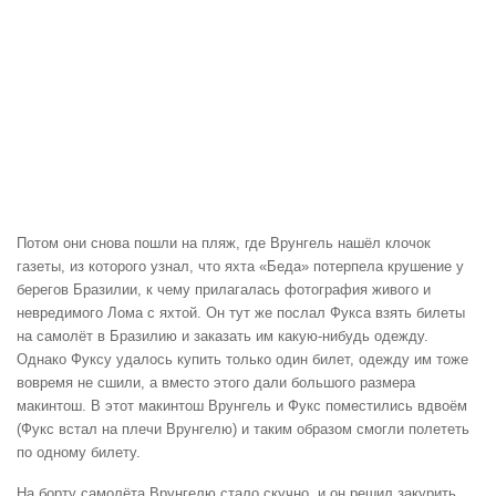
Потом они снова пошли на пляж, где Врунгель нашёл клочок
газеты, из которого узнал, что яхта «Беда» потерпела крушение у
берегов Бразилии, к чему прилагалась фотография живого и
невредимого Лома с яхтой. Он тут же послал Фукса взять билеты
на самолёт в Бразилию и заказать им какую-нибудь одежду.
Однако Фуксу удалось купить только один билет, одежду им тоже
вовремя не сшили, а вместо этого дали большого размера
макинтош. В этот макинтош Врунгель и Фукс поместились вдвоём
(Фукс встал на плечи Врунгелю) и таким образом смогли полететь
по одному билету.
На борту самолёта Врунгелю стало скучно, и он решил закурить.