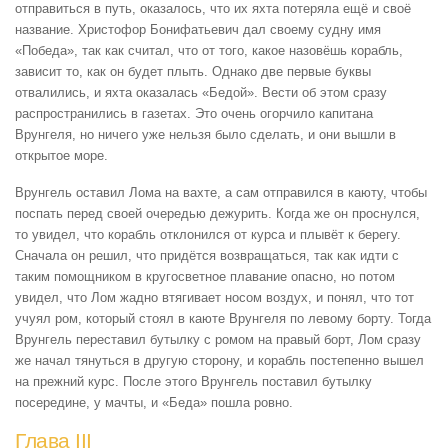
отправиться в путь, оказалось, что их яхта потеряла ещё и своё
название. Христофор Бонифатьевич дал своему судну имя
«Победа», так как считал, что от того, какое назовёшь корабль,
зависит то, как он будет плыть. Однако две первые буквы
отвалились, и яхта оказалась «Бедой». Вести об этом сразу
распространились в газетах. Это очень огорчило капитана
Врунгеля, но ничего уже нельзя было сделать, и они вышли в
открытое море.
Врунгель оставил Лома на вахте, а сам отправился в каюту, чтобы
поспать перед своей очередью дежурить. Когда же он проснулся,
то увидел, что корабль отклонился от курса и плывёт к берегу.
Сначала он решил, что придётся возвращаться, так как идти с
таким помощником в кругосветное плавание опасно, но потом
увидел, что Лом жадно втягивает носом воздух, и понял, что тот
учуял ром, который стоял в каюте Врунгеля по левому борту. Тогда
Врунгель переставил бутылку с ромом на правый борт, Лом сразу
же начал тянуться в другую сторону, и корабль постепенно вышел
на прежний курс. После этого Врунгель поставил бутылку
посередине, у мачты, и «Беда» пошла ровно.
Глава III