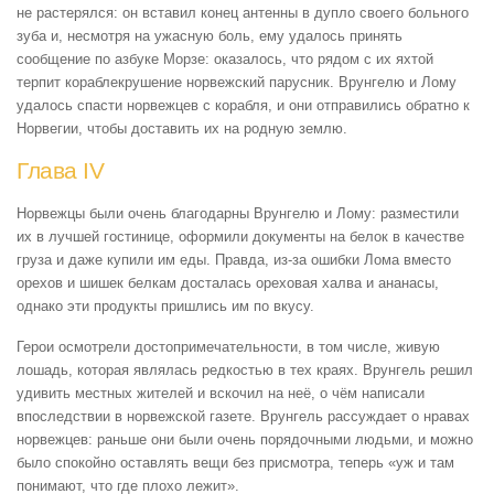
не растерялся: он вставил конец антенны в дупло своего больного
зуба и, несмотря на ужасную боль, ему удалось принять
сообщение по азбуке Морзе: оказалось, что рядом с их яхтой
терпит кораблекрушение норвежский парусник. Врунгелю и Лому
удалось спасти норвежцев с корабля, и они отправились обратно к
Норвегии, чтобы доставить их на родную землю.
Глава IV
Норвежцы были очень благодарны Врунгелю и Лому: разместили
их в лучшей гостинице, оформили документы на белок в качестве
груза и даже купили им еды. Правда, из-за ошибки Лома вместо
орехов и шишек белкам досталась ореховая халва и ананасы,
однако эти продукты пришлись им по вкусу.
Герои осмотрели достопримечательности, в том числе, живую
лошадь, которая являлась редкостью в тех краях. Врунгель решил
удивить местных жителей и вскочил на неё, о чём написали
впоследствии в норвежской газете. Врунгель рассуждает о нравах
норвежцев: раньше они были очень порядочными людьми, и можно
было спокойно оставлять вещи без присмотра, теперь «уж и там
понимают, что где плохо лежит».