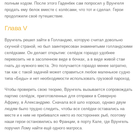
полным ходом. После этого Гаденбек сам попросил у Врунгеля
продать ему белок вместе с колёсами, что тот и сделал. Герои
продолжили своё путешествие.
Глава V
Врунгель решил зайти в Голландию, которую считал довольно
скучной страной, но был заинтересован знаменитыми голландскими
селёдками. Он делает открытие: селёдок гораздо удобнее
перевозить не в засоленном виде в бочках, а в виде живой стаи
гнать до нужного места. Это получается гораздо менее затратно,
так как с такой задачей может справиться любое маленькое судно
типа «Беды» и нет необходимости использовать грузовой пароход.
Чтобы проверить свою теорию, Врунгель вызывается сопровождать
партию селёдок, приготовленных для отправки в Северную
Африку, в Александрию. Сначала всё шло хорошо, однако двум
людям было трудно следить, чтобы все селёдки оставались на
месте и к ним не прибивался никто из посторонних рыб, поэтому
наши герои остановились во Франции, в порту Кале, где Врунгель
поручил Лому найти ещё одного матроса.