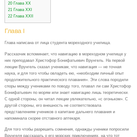
20
Глава XX
21
Глава XXI
22
Глава XXII
Глава I
Глава написана от лица студента мореходного училища.
Рассказчик вспоминает, что навигацию в мореходном училище у
них преподавал Христофор Бонифатьевич Врунгель. На первой
лекции Врунгель сказал ученикам, что навигация — не точная
наука, и для того чтобы овладеть ею, «необходим личный опыт
продолжительного практического плавания». Эти слова породили
споры между учениками по поводу того, плавал ли сам Христофор
Бонифатьевич по морям или знает навигацию лишь теоретически.
С одной стороны, он читал лекции увлекательно, «с огоньком». С
другой стороны, его внешность не соответствовала
представлениям учеников о капитане дальнего плавания и
напоминала скорее отставного аптекаря.
Для того чтобы разрешить сомнения, однажды ученики попросили
Врунгеля рассказать о его морских приключениях, на что тот