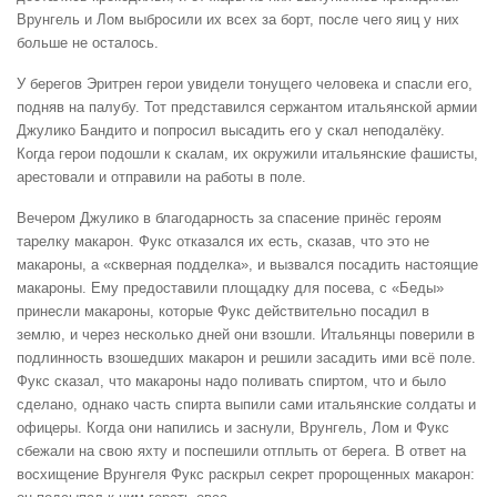
Врунгель и Лом выбросили их всех за борт, после чего яиц у них
больше не осталось.
У берегов Эритрен герои увидели тонущего человека и спасли его,
подняв на палубу. Тот представился сержантом итальянской армии
Джулико Бандито и попросил высадить его у скал неподалёку.
Когда герои подошли к скалам, их окружили итальянские фашисты,
арестовали и отправили на работы в поле.
Вечером Джулико в благодарность за спасение принёс героям
тарелку макарон. Фукс отказался их есть, сказав, что это не
макароны, а «скверная подделка», и вызвался посадить настоящие
макароны. Ему предоставили площадку для посева, с «Беды»
принесли макароны, которые Фукс действительно посадил в
землю, и через несколько дней они взошли. Итальянцы поверили в
подлинность взошедших макарон и решили засадить ими всё поле.
Фукс сказал, что макароны надо поливать спиртом, что и было
сделано, однако часть спирта выпили сами итальянские солдаты и
офицеры. Когда они напились и заснули, Врунгель, Лом и Фукс
сбежали на свою яхту и поспешили отплыть от берега. В ответ на
восхищение Врунгеля Фукс раскрыл секрет пророщенных макарон: