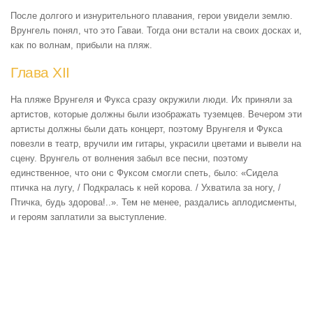
После долгого и изнурительного плавания, герои увидели землю.
Врунгель понял, что это Гаваи. Тогда они встали на своих досках и,
как по волнам, прибыли на пляж.
Глава XII
На пляже Врунгеля и Фукса сразу окружили люди. Их приняли за
артистов, которые должны были изображать туземцев. Вечером эти
артисты должны были дать концерт, поэтому Врунгеля и Фукса
повезли в театр, вручили им гитары, украсили цветами и вывели на
сцену. Врунгель от волнения забыл все песни, поэтому
единственное, что они с Фуксом смогли спеть, было: «Сидела
птичка на лугу, / Подкралась к ней корова. / Ухватила за ногу, /
Птичка, будь здорова!..». Тем не менее, раздались аплодисменты,
и героям заплатили за выступление.