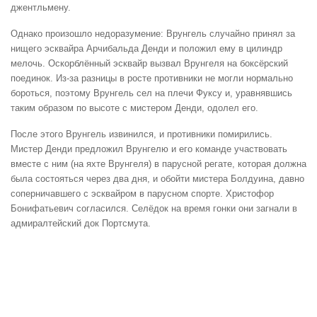
джентльмену.
Однако произошло недоразумение: Врунгель случайно принял за
нищего эсквайра Арчибальда Денди и положил ему в цилиндр
мелочь. Оскорблённый эсквайр вызвал Врунгеля на боксёрский
поединок. Из-за разницы в росте противники не могли нормально
бороться, поэтому Врунгель сел на плечи Фуксу и, уравнявшись
таким образом по высоте с мистером Денди, одолел его.
После этого Врунгель извинился, и противники помирились.
Мистер Денди предложил Врунгелю и его команде участвовать
вместе с ним (на яхте Врунгеля) в парусной регате, которая должна
была состояться через два дня, и обойти мистера Болдуина, давно
соперничавшего с эсквайром в парусном спорте. Христофор
Бонифатьевич согласился. Селёдок на время гонки они загнали в
адмиралтейский док Портсмута.