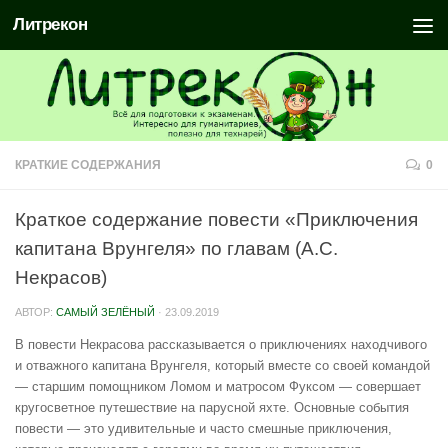
Литрекон
КРАТКИЕ СОДЕРЖАНИЯ
0
Краткое содержание повести «Приключения
капитана Врунгеля» по главам (А.С.
Некрасов)
АВТОР:
САМЫЙ ЗЕЛЁНЫЙ
·
23.09.2019
В повести Некрасова рассказывается о приключениях находчивого
и отважного капитана Врунгеля, который вместе со своей командой
— старшим помощником Ломом и матросом Фуксом — совершает
кругосветное путешествие на парусной яхте. Основные события
повести — это удивительные и часто смешные приключения,