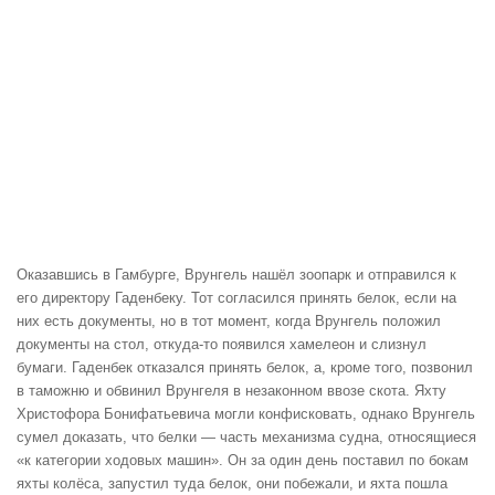
Оказавшись в Гамбурге, Врунгель нашёл зоопарк и отправился к
его директору Гаденбеку. Тот согласился принять белок, если на
них есть документы, но в тот момент, когда Врунгель положил
документы на стол, откуда-то появился хамелеон и слизнул
бумаги. Гаденбек отказался принять белок, а, кроме того, позвонил
в таможню и обвинил Врунгеля в незаконном ввозе скота. Яхту
Христофора Бонифатьевича могли конфисковать, однако Врунгель
сумел доказать, что белки — часть механизма судна, относящиеся
«к категории ходовых машин». Он за один день поставил по бокам
яхты колёса, запустил туда белок, они побежали, и яхта пошла