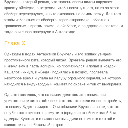
Врунгель, который решил, что тюлень своим видом нарушает
красоту айсберга, выстрелил, чтобы вспугнуть его, но из-за этого
айсберг перевернулся, и яхта оказалась на самом верху. Для того
чтобы избавиться от айсберга, герои отправились обратно к
тропическим широтам прямо на айсберге, а по дороге он растаял, и
тогда они снова повернули к Антарктиде.
Глава Х
Однажды в водах Антарктики Врунгель и его экипаж увидели
простуженного кита, который чихал. Врунгель решил вылечить его
и кинул ему в пасть аспирин, но промахнулся и попал в ноздри.
Кашалот чихнул, и «Беда» поднялась в воздух, пролетела
некоторое время и упала на палубу огромного корабля, на котором
находился международный комитет по охране китов от вымирания.
Однако оказалось, что на самом деле комитет занимался
уничтожением китов, объясняя это тем, что если их все истребить,
то некому будет вымирать. Они обвинили Врунгеля в том, что тот
не убил встретившегося ему кита (среди ярых обвинителей был
адмирал Кусаки), и в наказание высадили его вместе с яхтой и
экипажем на необитаемый остров.