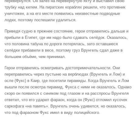
перевернулся. Он залез на перевёрнутую яхту и выставил свою
трубку над килем. На пиратских кораблях решили, что противник
уничтожен, а на его месте появились неизвестные подводные
лодки, поэтому поспешили удалиться.
Приведя судно в прежнее состояние, герои отправились дальше и
прибыли в Египет, где им надо было сдавать селёдок. Оказалось,
что половина табуна по дороге потерялась, зато оставшиеся
селёдки прибавили в весе, поэтому груз Врунгель сдал даже в
большем объёме, чем принимал.
Герои отправились осматривать достопримечательности. Они
переправились через пустыню на верблюдах (Врунгель и Лом) и
осле (Фукс) в Каир, где посетили пирамиды. Когда Врунгель и Лом
вышли после осмотра пирамид, Фукса с ними не оказалось. Однако
скоро он появился с синяком под глазом и на расспросы Врунгеля
ответил, что его ударил фараон, когда он (Фукс) отломил кусочек
саркофага «на память». Врунгель очень удивился, но оказалось,
что под фараоном Фукс имел в виду полицейского.