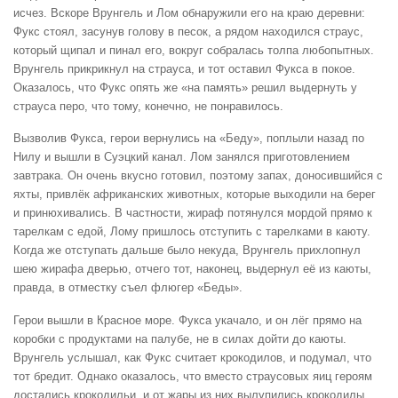
исчез. Вскоре Врунгель и Лом обнаружили его на краю деревни:
Фукс стоял, засунув голову в песок, а рядом находился страус,
который щипал и пинал его, вокруг собралась толпа любопытных.
Врунгель прикрикнул на страуса, и тот оставил Фукса в покое.
Оказалось, что Фукс опять же «на память» решил выдернуть у
страуса перо, что тому, конечно, не понравилось.
Вызволив Фукса, герои вернулись на «Беду», поплыли назад по
Нилу и вышли в Суэцкий канал. Лом занялся приготовлением
завтрака. Он очень вкусно готовил, поэтому запах, доносившийся с
яхты, привлёк африканских животных, которые выходили на берег
и принюхивались. В частности, жираф потянулся мордой прямо к
тарелкам с едой, Лому пришлось отступить с тарелками в каюту.
Когда же отступать дальше было некуда, Врунгель прихлопнул
шею жирафа дверью, отчего тот, наконец, выдернул её из каюты,
правда, в отместку съел флюгер «Беды».
Герои вышли в Красное море. Фукса укачало, и он лёг прямо на
коробки с продуктами на палубе, не в силах дойти до каюты.
Врунгель услышал, как Фукс считает крокодилов, и подумал, что
тот бредит. Однако оказалось, что вместо страусовых яиц героям
достались крокодильи, и от жары из них вылупились крокодилы.