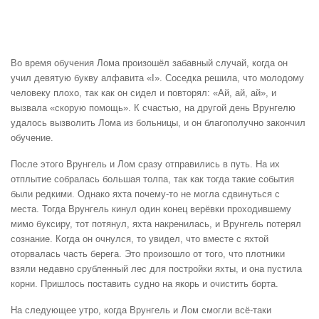
Во время обучения Лома произошёл забавный случай, когда он
учил девятую букву алфавита «I». Соседка решила, что молодому
человеку плохо, так как он сидел и повторял: «Ай, ай, ай», и
вызвала «скорую помощь». К счастью, на другой день Врунгелю
удалось вызволить Лома из больницы, и он благополучно закончил
обучение.
После этого Врунгель и Лом сразу отправились в путь. На их
отплытие собралась большая толпа, так как тогда такие события
были редкими. Однако яхта почему-то не могла сдвинуться с
места. Тогда Врунгель кинул один конец верёвки проходившему
мимо буксиру, тот потянул, яхта накренилась, и Врунгель потерял
сознание. Когда он очнулся, то увидел, что вместе с яхтой
оторвалась часть берега. Это произошло от того, что плотники
взяли недавно срубленный лес для постройки яхты, и она пустила
корни. Пришлось поставить судно на якорь и очистить борта.
На следующее утро, когда Врунгель и Лом смогли всё-таки