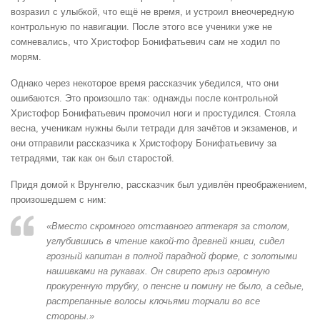
возразил с улыбкой, что ещё не время, и устроил внеочередную
контрольную по навигации. После этого все ученики уже не
сомневались, что Христофор Бонифатьевич сам не ходил по
морям.
Однако через некоторое время рассказчик убедился, что они
ошибаются. Это произошло так: однажды после контрольной
Христофор Бонифатьевич промочил ноги и простудился. Стояла
весна, ученикам нужны были тетради для зачётов и экзаменов, и
они отправили рассказчика к Христофору Бонифатьевичу за
тетрадями, так как он был старостой.
Придя домой к Врунгелю, рассказчик был удивлён преображением,
произошедшем с ним:
«Вместо скромного отставного аптекаря за столом,
углубившись в чтение какой-то древней книги, сидел
грозный капитан в полной парадной форме, с золотыми
нашивками на рукавах. Он свирепо грыз огромную
прокуренную трубку, о пенсне и помину не было, а седые,
растрепанные волосы клочьями торчали во все
стороны.»