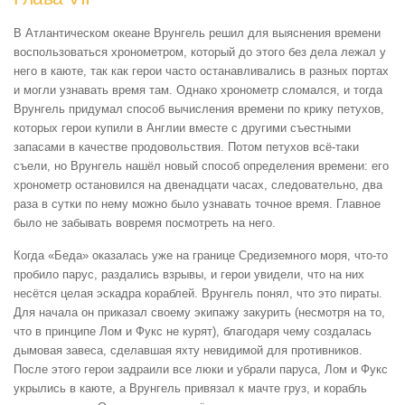
В Атлантическом океане Врунгель решил для выяснения времени
воспользоваться хронометром, который до этого без дела лежал у
него в каюте, так как герои часто останавливались в разных портах
и могли узнавать время там. Однако хронометр сломался, и тогда
Врунгель придумал способ вычисления времени по крику петухов,
которых герои купили в Англии вместе с другими съестными
запасами в качестве продовольствия. Потом петухов всё-таки
съели, но Врунгель нашёл новый способ определения времени: его
хронометр остановился на двенадцати часах, следовательно, два
раза в сутки по нему можно было узнавать точное время. Главное
было не забывать вовремя посмотреть на него.
Когда «Беда» оказалась уже на границе Средиземного моря, что-то
пробило парус, раздались взрывы, и герои увидели, что на них
несётся целая эскадра кораблей. Врунгель понял, что это пираты.
Для начала он приказал своему экипажу закурить (несмотря на то,
что в принципе Лом и Фукс не курят), благодаря чему создалась
дымовая завеса, сделавшая яхту невидимой для противников.
После этого герои задраили все люки и убрали паруса, Лом и Фукс
укрылись в каюте, а Врунгель привязал к мачте груз, и корабль