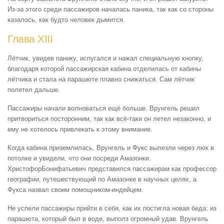
Из-за этого среди пассажиров началась паника, так как со стороны
казалось, как будто человек дымится.
Глава XIII
Лётчик, увидев панику, испугался и нажал специальную кнопку,
благодаря которой пассажирская кабина отделилась от кабины
лётчика и стала на парашюте плавно снижаться. Сам лётчик
полетел дальше.
Пассажиры начали волноваться ещё больше. Врунгель решил
притвориться посторонним, так как всё-таки он летел незаконно, и
ему не хотелось привлекать к этому внимание.
Когда кабина приземлилась, Врунгель и Фукс вылезли через люк в
потолке и увидели, что они посреди Амазонки.
ХристофорБонифатьевич представился пассажирам как профессор
географии, путешествующий по Амазонке в научных целях, а
Фукса назвал своим помощником-индейцем.
Не успели пассажиры прийти в себя, как их постигла новая беда: из
парашюта, который был в воде, выполз огромный удав. Врунгель