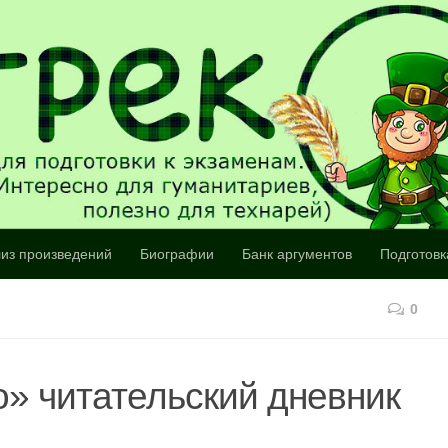
из произведений
Биографии
Банк аргументов
Подготовк
0
» читательский дневник