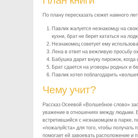
План книги
По плану пересказать сюжет намного лег
Павлик жалуется незнакомцу на свою 
кухни, брат не берет кататься на лодк
Незнакомец советует ему использов
Лена в ответ на вежливую просьбу ох
Бабушка дарит внуку пирожок, когда
Брат сдается на уговоры родных и бе
Павлик хотел поблагодарить «волшеб
Чему учит?
Рассказ Осеевой «Волшебное слово» заст
уважение в отношениях между людьми. В
встретившийся с незнакомцем в парке, по
«пожалуйста» для того, чтобы получать 
помогает ей завоевать расположение и п