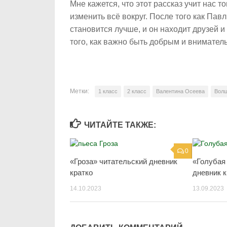
Мне кажется, что этот рассказ учит нас 
изменить всё вокруг. После того как Пав
становится лучше, и он находит друзей 
того, как важно быть добрым и внимател
Метки:
1 класс
2 класс
Валентина Осеева
Волш
ЧИТАЙТЕ ТАКЖЕ:
0
«Гроза» читательский дневник
«Голубая
кратко
дневник к
14.10.2023
13.09.2023