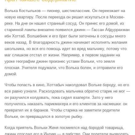
Волька Костыльков — пионер, шестиклассник. Он переезжает на
новую квартиру. После переезда он решил искупаться в Москве-
реке. На дне он нашел странный сосуд. Он принес его домой, из
старинной лампы внезапно появился джинн — Гассан Абдуррахман
ибн Хоттаб. Волшебник и его брат были заточены в сосуды много
веков назад. В благодарность джинн начинает исполнять желания
школьника, но вся его помощь идет во вред мальчику, потому что
маг слишком отстал от жизни. Например, в первом задании на
уроке географии джинн произнес устами Вольки, что земля
плоская. Учителя подумали, что Волька болен, и отправили его
домой.
Чтобы попасть в кино, Хоттабыч наколдовал Вольке бороду, но его
все равно узнали. Расколдовать мальчика обратно старик не мог —
он разучился колдовать, пока сидел взаперти. Зато у него
получилось наказать парикмахера и его клиентов за насмешки: он
превратил их в баранов. Чтобы старика не заметили родители
Вольки, он превращался в золотую рыбку.
Когда приятель Вольки Женя посмеялся над бородой товарища,
джинн отослал его в Индию — в рабство. Они полетели вызволять