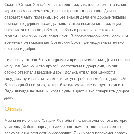
Сказка “Старик Хоттабыч” заставляет задуматься о том, что важно
идти в ногу со временем, а не застревать в прошлом. Джинн
старается быть полезным, но без знания дела его добрые порывы
приводят к дурным последствиям. Автор высмеивает традиции
прежних эпох, когда рабство, любовь к роскоши, жестокость к
людям были обычными явлениями. В противоположность мрачным
временам он показывает Советский Союз, где люди значительно
честнее и добрее.
Пионеры учат нас быть щедрыми и принципиальными. Джинн не раз
искушал Вольку и его друзей богатствами и дворцами, но они
стойко отвергали щедрые дары. Волька отдал все ценности
государству и рассчитывал, что их употребят на добрые дела. Это
благородный поступок, который каждому из нас следует помнить.
Ведь никогда не знаешь, когда судьба даст шанс совершить доброе
дело.
Отзыв
Мое мнение о книге “Старик Хоттабыч” положительное: эта история
учит людей быть порядочными и честными, а также заставляет
задуматься о важности образования. Я бы хотел порекомендовать