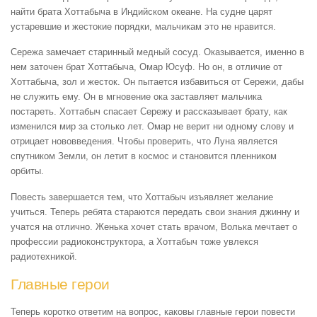
найти брата Хоттабыча в Индийском океане. На судне царят
устаревшие и жестокие порядки, мальчикам это не нравится.
Сережа замечает старинный медный сосуд. Оказывается, именно в
нем заточен брат Хоттабыча, Омар Юсуф. Но он, в отличие от
Хоттабыча, зол и жесток. Он пытается избавиться от Сережи, дабы
не служить ему. Он в мгновение ока заставляет мальчика
постареть. Хоттабыч спасает Сережу и рассказывает брату, как
изменился мир за столько лет. Омар не верит ни одному слову и
отрицает нововведения. Чтобы проверить, что Луна является
спутником Земли, он летит в космос и становится пленником
орбиты.
Повесть завершается тем, что Хоттабыч изъявляет желание
учиться. Теперь ребята стараются передать свои знания джинну и
учатся на отлично. Женька хочет стать врачом, Волька мечтает о
профессии радиоконструктора, а Хоттабыч тоже увлекся
радиотехникой.
Главные герои
Теперь коротко ответим на вопрос, каковы главные герои повести