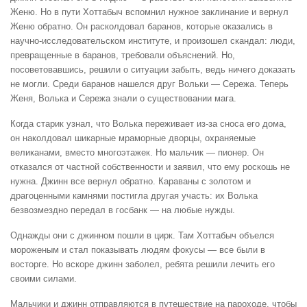
Женю. Но в пути Хоттабыч вспомнил нужное заклинание и вернул
Женю обратно. Он расколдовал баранов, которые оказались в
научно-исследовательском институте, и произошел скандал: люди,
превращенные в баранов, требовали объяснений. Но,
посоветовавшись, решили о ситуации забыть, ведь ничего доказать
не могли. Среди баранов нашелся друг Вольки — Сережа. Теперь
Женя, Волька и Сережа знали о существовании мага.
Когда старик узнал, что Волька переживает из-за сноса его дома,
он наколдовал шикарные мраморные дворцы, охраняемые
великанами, вместо многоэтажек. Но мальчик — пионер. Он
отказался от частной собственности и заявил, что ему роскошь не
нужна. Джинн все вернул обратно. Караваны с золотом и
драгоценными камнями постигла другая участь: их Волька
безвозмездно передал в госбанк — на любые нужды.
Однажды они с джинном пошли в цирк. Там Хоттабыч объелся
мороженым и стал показывать людям фокусы — все были в
восторге. Но вскоре джинн заболел, ребята решили лечить его
своими силами.
Мальчики и джинн отправляются в путешествие на пароходе, чтобы