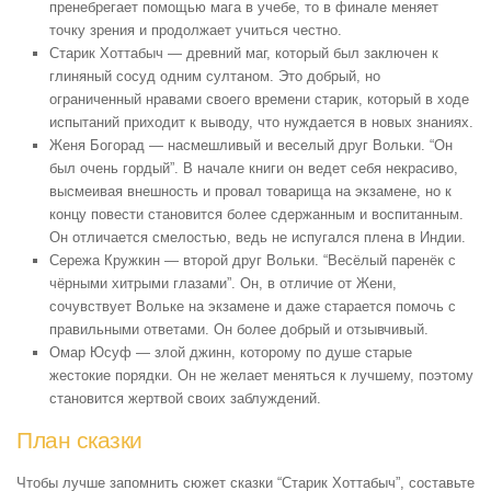
пренебрегает помощью мага в учебе, то в финале меняет
точку зрения и продолжает учиться честно.
Старик Хоттабыч — древний маг, который был заключен к
глиняный сосуд одним султаном. Это добрый, но
ограниченный нравами своего времени старик, который в ходе
испытаний приходит к выводу, что нуждается в новых знаниях.
Женя Богорад — насмешливый и веселый друг Вольки. “
Он
был очень гордый
”. В начале книги он ведет себя некрасиво,
высмеивая внешность и провал товарища на экзамене, но к
концу повести становится более сдержанным и воспитанным.
Он отличается смелостью, ведь не испугался плена в Индии.
Сережа Кружкин — второй друг Вольки. “
Весёлый паренёк с
чёрными хитрыми глазами
”. Он, в отличие от Жени,
сочувствует Вольке на экзамене и даже старается помочь с
правильными ответами. Он более добрый и отзывчивый.
Омар Юсуф — злой джинн, которому по душе старые
жестокие порядки. Он не желает меняться к лучшему, поэтому
становится жертвой своих заблуждений.
План сказки
Чтобы лучше запомнить сюжет сказки “Старик Хоттабыч”, составьте