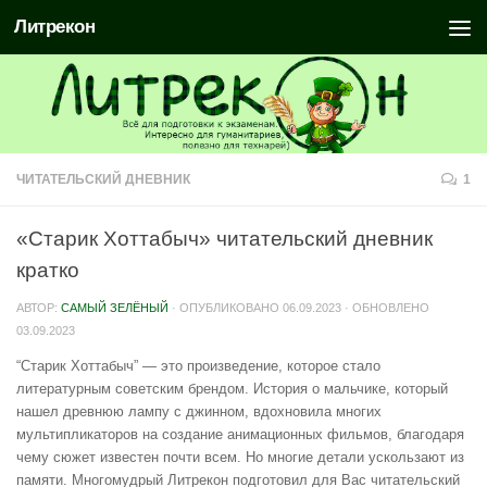
Литрекон
ЧИТАТЕЛЬСКИЙ ДНЕВНИК
1
«Старик Хоттабыч» читательский дневник
кратко
АВТОР:
САМЫЙ ЗЕЛЁНЫЙ
· ОПУБЛИКОВАНО
06.09.2023
· ОБНОВЛЕНО
03.09.2023
“Старик Хоттабыч” — это произведение, которое стало
литературным советским брендом. История о мальчике, который
нашел древнюю лампу с джинном, вдохновила многих
мультипликаторов на создание анимационных фильмов, благодаря
чему сюжет известен почти всем. Но многие детали ускользают из
памяти. Многомудрый Литрекон подготовил для Вас читательский