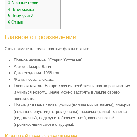
3
Главные герои
4
План сказки
5
Чему учит?
6
Отзыв
Главное о произведении
Стоит отметить самые важные факты о книге:
Полное название: “Старик Хоттабыч”
Автор: Лазарь Лагин
Дата создания: 1938 год
Жанр: повесть-сказка
Главная мысль: На протяжении всей жизни важно развиваться
и учиться новому, иначе можно застрять в лампе своего
невежества.
Новые для меня слова: джинн (волшебник из лампы), понурив
(печально опустив), отрок (юноша), незримо (тайно), канотье
(вид шляпы), подтрунить (посмеяться), косноязычный
(произносящий слова с трудом).
Кратчайшее содержание