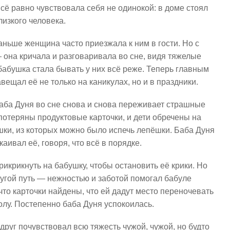
сё равно чувствовала себя не одинокой: в доме стоял
лизкого человека.
аньше женщина часто приезжала к ним в гости. Но с
 она кричала и разговаривала во сне, видя тяжелые
 бабушка стала бывать у них всё реже. Теперь главным
вещал её не только на каникулах, но и в праздники.
баба Дуня во сне снова и снова переживает страшные
 потеряны продуктовые карточки, и дети обречены на
ешки, из которых можно было испечь лепёшки. Баба Дуня
каивал её, говоря, что всё в порядке.
икрикнуть на бабушку, чтобы остановить её крики. Но
ругой путь — нежностью и заботой помогал бабуле
что карточки найдены, что ей дадут место переночевать
полу. Постепенно баба Дуня успокоилась.
вдруг почувствовал всю тяжесть чужой, чужой, но будто