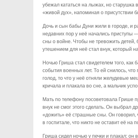
убежал кататься на лыжах, но старушка в
«живой дух», напоминая о присутствии б
Дочь и сын бабы Дуни жили в городе, и р
недавних пор у неё начались приступы —
сны о войне. Чтобы не тревожить детей,
утешением для неё стал внук, который на
Ночью Гриша стал свидетелем того, как 
события военных лет. То ей снилось, что
голод, то что у неё отняли желудевые м
кричала и плакала во сне, а мальчик успо
Мать по телефону посоветовала Грише пр
внук не смог этого сделать. Он выбрал д
«дожить» её страшные сны. Он говорил, 
в госпитале, что никто не оставит её на 
Гриша сидел ночью у печки и плакал: он 