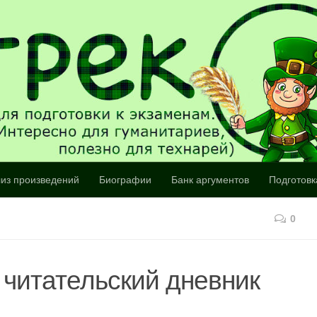
из произведений
Биографии
Банк аргументов
Подготовк
0
 читательский дневник