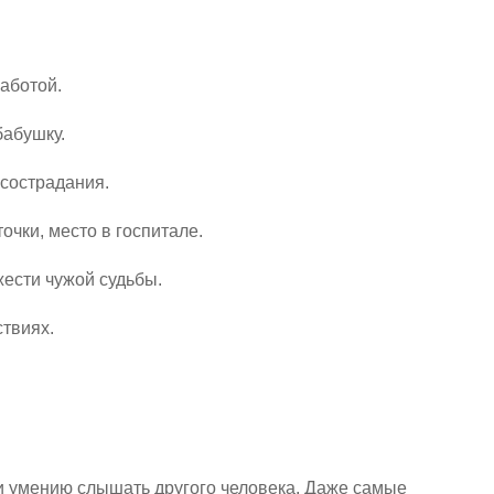
аботой.
бабушку.
 сострадания.
чки, место в госпитале.
жести чужой судьбы.
твиях.
 и умению слышать другого человека. Даже самые