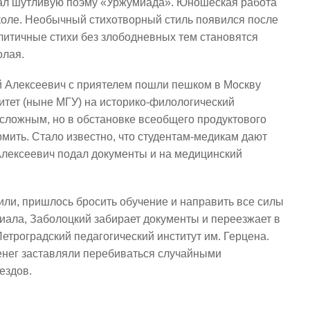
ал шутливую поэму «Уржумиада». Юношеская работа
школе. Необычный стихотворный стиль появился после
литичные стихи без злободневных тем становятся
олая.
ай Алексеевич с приятелем пошли пешком в Москву
итет (ныне МГУ) на историко-филологический
есложным, но в обстановке всеобщего продуктового
мить. Стало известно, что студентам-медикам дают
Алексеевич подал документы и на медицинский
или, пришлось бросить обучение и направить все силы
иала, Заболоцкий забирает документы и переезжает в
Петроградский педагогический институт им. Герцена.
денег заставляли перебиваться случайными
ездов.