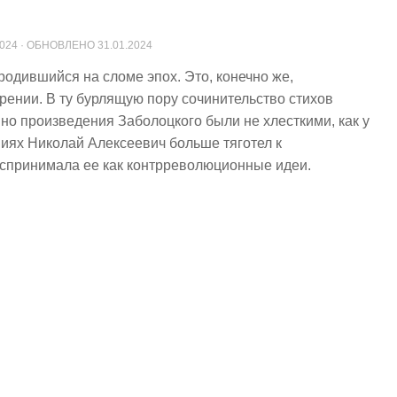
2024
· ОБНОВЛЕНО
31.01.2024
родившийся на сломе эпох. Это, конечно же,
зрении. В ту бурлящую пору сочинительство стихов
о произведения Заболоцкого были не хлесткими, как у
ниях Николай Алексеевич больше тяготел к
оспринимала ее как контрреволюционные идеи.