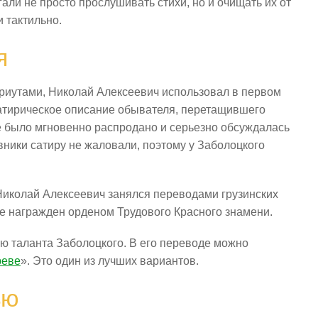
ли не просто прослушивать стихи, но и очищать их от
 тактильно.
я
риутами, Николай Алексеевич использовал в первом
атирическое описание обывателя, перетащившего
ие было мгновенно распродано и серьезно обсуждалась
ники сатиру не жаловали, поэтому у Заболоцкого
 Николай Алексеевич занялся переводами грузинских
зже награжден орденом Трудового Красного знамени.
ю таланта Заболоцкого. В его переводе можно
реве
». Это один из лучших вариантов.
ью