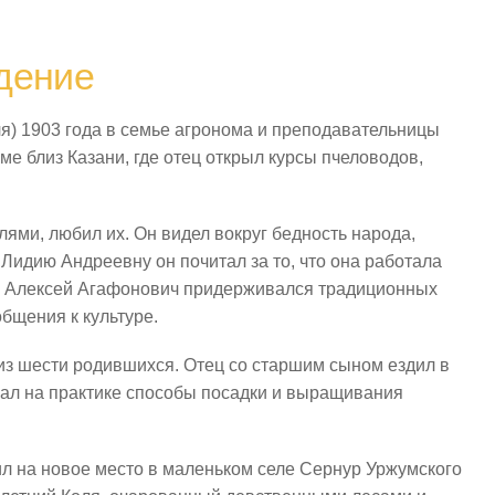
дение
еля) 1903 года в семье агронома и преподавательницы
е близ Казани, где отец открыл курсы пчеловодов,
.
ями, любил их. Он видел вокруг бедность народа,
Лидию Андреевну он почитал за то, что она работала
ец Алексей Агафонович придерживался традиционных
общения к культуре.
з шести родившихся. Отец со старшим сыном ездил в
ывал на практике способы посадки и выращивания
ил на новое место в маленьком селе Сернур Уржумского