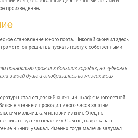
илетний Коля, очарованный девственными лесами и
ое произведение.
ние
еское становление юного поэта. Николай окончил здесь
 грамоте, он решил выпускать газету с собственными
ти полностью прожил в больших городах, но чудесная
ала в моей душе и отобразилась во многих моих
тературы стал отцовский книжный шкаф с многолетней
ился в чтение и проводил много часов за этим
льским мальчишкам истории из книг. Отец не
остигать русскую классику. Сам он, надо сказать,
тение и книги уважал. Именно тогда мальчик задумал