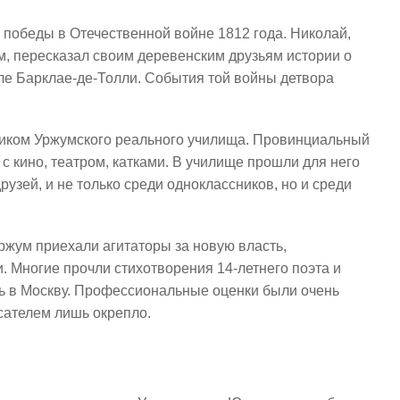
 победы в Отечественной войне 1812 года. Николай,
, пересказал своим деревенским друзьям истории о
ле Барклае-де-Толли. События той войны детвора
еником Уржумского реального училища. Провинциальный
с кино, театром, катками. В училище прошли для него
рузей, и не только среди одноклассников, но и среди
ржум приехали агитаторы за новую власть,
. Многие прочли стихотворения 14-летнего поэта и
ть в Москву. Профессиональные оценки были очень
сателем лишь окрепло.