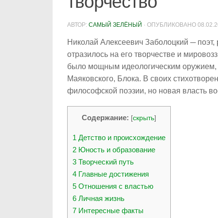
творчество
АВТОР:
САМЫЙ ЗЕЛЁНЫЙ
· ОПУБЛИКОВАНО
08.02.
Николай Алексеевич Заболоцкий ─ поэт, 
отразилось на его творчестве и мировоз
было мощным идеологическим оружием, н
Маяковского, Блока. В своих стихотворе
философской поэзии, но новая власть в
Содержание:
[
скрыть
]
1
Детство и происхождение
2
Юность и образование
3
Творческий путь
4
Главные достижения
5
Отношения с властью
6
Личная жизнь
7
Интересные факты