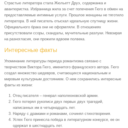
Страстью литератора стала Жюльетт Друэ, содержанка и
авантюристка. Избранница жила за счет попечения Гюго в обмен на
предоставляемые интимные услуги. Прошлое женщины не тяготило
литератора. В ней писатель отыскал идеальную спутницу жизни.
Официального брака они не оформляли. В отношениях
присутствовали ссоры, скандалы, мучительные разлуки. Невзирая
на разногласия, они прожили вдвоем полвека.
Интересные факты
Упоминание литературы периода романтизма связано с
творчеством Виктора Гюго, именитого французского автора. Гюго
создал множество шедевров, считающихся национальным и
мировым культурным достоянием. О нем сохранились интересные
факты из жизни:
Отец писателя – генерал наполеоновской армии.
Гюго потерял рукописи двух первых двух трагедий,
написанных им в четырнадцать лет.
Наряду с драмами и романами, сочинял стихотворения.
Успех Гюго принесла победа в литературном конкурсе, ее он
одержал в шестнадцать лет.