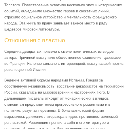
Толстого. Повествование охватило несколько эпох и исторических
событий, объединило множество героев и сюжетных линий,
отразило социальное устройство и ментальность французского
народа. Эта книга по праву занимает важное место в ряду
шедевров мировой литературы.
Отношения с властью
Середина двадцатых привела к смене политических взглядов
автора. Причиной выступило общественное оживление, царившее
во Франции. Явление связано с интервенцией, выступавшей против
революционной Италии.
Ведение активной борьбы народами Испании, Греции за
собственную независимость, восстание декабристов на территории
России, сказались на мировоззрении и настроениях Гюго. В
дальнейшем писатель отходит от монархических взглядов,
становится представителем прогрессивного романтизма и в
политике, ратуя за перемены. В бонапартистской форме
выразилось движение литератора в идее, противопоставляемой
роялистской. Революция проявила себя в его литературе и
политике. В тридцатых годах Виктор принимает решение