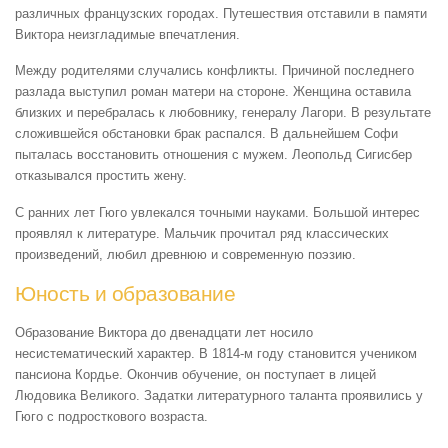
различных французских городах. Путешествия отставили в памяти
Виктора неизгладимые впечатления.
Между родителями случались конфликты. Причиной последнего
разлада выступил роман матери на стороне. Женщина оставила
близких и перебралась к любовнику, генералу Лагори. В результате
сложившейся обстановки брак распался. В дальнейшем Софи
пыталась восстановить отношения с мужем. Леопольд Сигисбер
отказывался простить жену.
С ранних лет Гюго увлекался точными науками. Большой интерес
проявлял к литературе. Мальчик прочитал ряд классических
произведений, любил древнюю и современную поэзию.
Юность и образование
Образование Виктора до двенадцати лет носило
несистематический характер. В 1814-м году становится учеником
пансиона Кордье. Окончив обучение, он поступает в лицей
Людовика Великого. Задатки литературного таланта проявились у
Гюго с подросткового возраста.