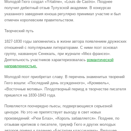
Молодой Гюго создал «Yrtatine», «Louis de Castro». Позднее
получил дебютный отзыв Тулузской академии. В конкурсах
указанного заведения юноша регулярно принимал участие и был
отмечен королевским правительством.
Творческий путь
1827-1830 годы запомнились в жизни автора появлением дружеских
отношений с популярными литераторами. С ними поэт основал
группу, названную Сенекаль, при журнале «Мюз франсез».
Деятельность участников характеризовалась
романтической
направленностью
.
Молодой поэт приобретал славу. В перечень знаменитых творений
Гюго вошли: «Последний день осужденного», «Кромвель»,
«Восточные мотивы». Плодотворный период в творчестве писателя
пришелся на 1830-1843 года.
Появляются поочередно пьесы, подвергающиеся серьезной
цензуре. Но это не препятствует выходу в свет новых
произведений: «Рюи Блаз», «Король забавляется». Позднее, по
отзывам критиков о писателе, триумф Гюго и других молодых
авторов привел к падению «Бастилии классицизма». Ведущее