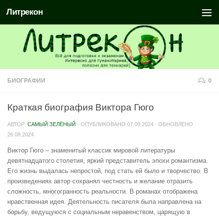
Литрекон
БИОГРАФИИ
0
Краткая биография Виктора Гюго
АВТОР:
САМЫЙ ЗЕЛЁНЫЙ
· ОПУБЛИКОВАНО
07.09.2024
· ОБНОВЛЕНО
26.08.2024
Виктор Гюго – знаменитый классик мировой литературы
девятнадцатого столетия, яркий представитель эпохи романтизма.
Его жизнь выдалась непростой, под стать ей было и творчество. В
произведениях автор сохранял честность и желание отразить
сложность, многогранность реальности. В романах отображена
нравственная идея. Деятельность писателя была направлена на
борьбу, ведущуюся с социальным неравенством, царящую в