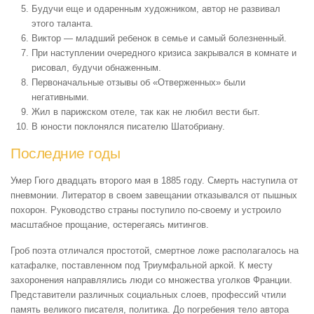
Будучи еще и одаренным художником, автор не развивал
этого таланта.
Виктор — младший ребенок в семье и самый болезненный.
При наступлении очередного кризиса закрывался в комнате и
рисовал, будучи обнаженным.
Первоначальные отзывы об «Отверженных» были
негативными.
Жил в парижском отеле, так как не любил вести быт.
В юности поклонялся писателю Шатобриану.
Последние годы
Умер Гюго двадцать второго мая в 1885 году. Смерть наступила от
пневмонии. Литератор в своем завещании отказывался от пышных
похорон. Руководство страны поступило по-своему и устроило
масштабное прощание, остерегаясь митингов.
Гроб поэта отличался простотой, смертное ложе располагалось на
катафалке, поставленном под Триумфальной аркой. К месту
захоронения направлялись люди со множества уголков Франции.
Представители различных социальных слоев, профессий чтили
память великого писателя, политика. До погребения тело автора