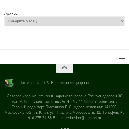
Архивы
Литрекон © 2026. Все права защищены.
Сетевое издание litrekon.ru зарегистрировано Роскомнадзором 30
мая 2019 г., свидетельство Эл № ФС 77-75883 Учредитель /
Главный редактор: Бухтияров В.Д. Адрес редакции: 141600,
Московская обл., г. Клин, ул. Павлика Морозова, д. 11. Телефон: +7
916 275-71-33 E-mail:
redaction@litrekon.ru