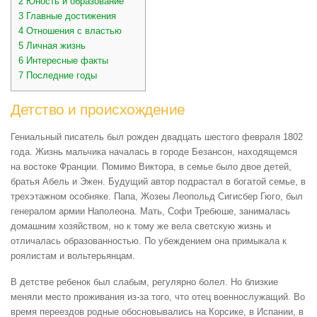
2
Юность и образование
3
Главные достижения
4
Отношения с властью
5
Личная жизнь
6
Интересные факты
7
Последние годы
Детство и происхождение
Гениальный писатель был рожден двадцать шестого февраля 1802
года. Жизнь мальчика началась в городе Безансон, находящемся
на востоке Франции. Помимо Виктора, в семье было двое детей,
братья Абель и Эжен. Будущий автор подрастал в богатой семье, в
трехэтажном особняке. Папа, Жозеы Леопольд Сигисбер Гюго, был
генералом армии Наполеона. Мать, Софи Требюше, занималась
домашним хозяйством, но к тому же вела светскую жизнь и
отличалась образованностью. По убеждением она примыкала к
роялистам и вольтерьянцам.
В детстве ребенок был слабым, регулярно болел. Но близкие
меняли место проживания из-за того, что отец военнослужащий. Во
время переездов родные обосновывались на Корсике, в Испании, в