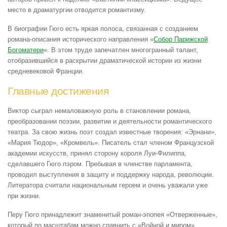
место в драматургии отводится романтизму.
В биографии Гюго есть яркая полоса, связанная с созданием
романа-описания исторического направления «
Собор Парижской
Богоматери
«. В этом труде запечатлен многогранный талант,
отобразившийся в раскрытии драматической истории из жизни
средневековой Франции.
Главные достижения
Виктор сыграл немаловажную роль в становлении романа,
преобразовании поэзии, развитии и деятельности романтического
театра. За свою жизнь поэт создал известные творения: «Эрнани»,
«Мария Тюдор», «Кромвель». Писатель стал членом Французской
академии искусств, принял сторону короля Луи-Филиппа,
сделавшего Гюго пэром. Пребывая в членстве парламента,
проводил выступления в защиту и поддержку народа, революции.
Литератора считали национальным героем и очень уважали уже
при жизни.
Перу Гюго принадлежит знаменитый роман-эпопея «Отверженные»,
который по масштабам можно сравнить с «Войной и миром»