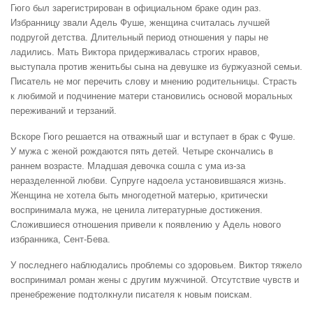
Гюго был зарегистрирован в официальном браке один раз.
Избранницу звали Адель Фуше, женщина считалась лучшей
подругой детства. Длительный период отношения у пары не
ладились. Мать Виктора придерживалась строгих нравов,
выступала против женитьбы сына на девушке из буржуазной семьи.
Писатель не мог перечить слову и мнению родительницы. Страсть
к любимой и подчинение матери становились основой моральных
переживаний и терзаний.
Вскоре Гюго решается на отважный шаг и вступает в брак с Фуше.
У мужа с женой рождаются пять детей. Четыре скончались в
раннем возрасте. Младшая девочка сошла с ума из-за
неразделенной любви. Супруге надоела установившаяся жизнь.
Женщина не хотела быть многодетной матерью, критически
воспринимала мужа, не ценила литературные достижения.
Сложившиеся отношения привели к появлению у Адель нового
избранника, Сент-Бева.
У последнего наблюдались проблемы со здоровьем. Виктор тяжело
воспринимал роман жены с другим мужчиной. Отсутствие чувств и
пренебрежение подтолкнули писателя к новым поискам.