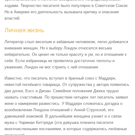
ходами. Творчество писателя было популярно в Советском Союзе.
Но в Америке его деятельность вызывала критику и опасения
властей.
Личная жизнь
Литератор слыл веселым и забавным человеком, легко добивался
внимания женщин. Но к выбору Лондон относился весьма
избирательно. Он ценил не только красоту и ум, но и отношение к
себе. Если избранница не проявляла достаточно теплоты и
уважения, Лондон не мог строить с ней отношения.
Известно, что писатель вступил в брачный союз с Маддерн,
невестой погибшего товарища. От супружества у автора появились
две дочки, Бэсс и Джоан. Семейное положение Джека трудно
назвать счастливым. По прошествии четырех лет писатель заявил
жене о намерении развестись. У Маддерн сложилась догадка о
возобновлении Лондона отношений с Анной Струнской, его
давнишней знакомой. В дальнейшем женщина узнает и о связи
мужа с Чармиан Киттредж (эта девушка пленила писателя
многочисленными посланиями, в которых содержались любовные