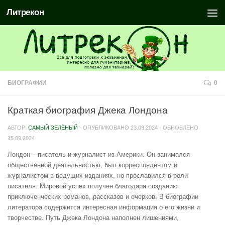
Литрекон
БИОГРАФИИ
0
Краткая биография Джека Лондона
АВТОР:
САМЫЙ ЗЕЛЁНЫЙ
· ОПУБЛИКОВАНО
23.09.2024
· ОБНОВЛЕНО
15.09.2024
Лондон – писатель и журналист из Америки. Он занимался
общественной деятельностью, был корреспондентом и
журналистом в ведущих изданиях, но прославился в роли
писателя. Мировой успех получен благодаря созданию
приключенческих романов, рассказов и очерков. В биографии
литератора содержится интересная информация о его жизни и
творчестве. Путь Джека Лондона наполнен лишениями,