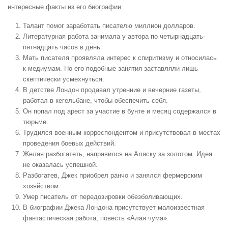
интересные факты из его биографии:
Талант помог заработать писателю миллион долларов.
Литературная работа занимала у автора по четырнадцать-
пятнадцать часов в день.
Мать писателя проявляла интерес к спиритизму и относилась
к медиумам. Но его подобные занятия заставляли лишь
скептически усмехнуться.
В детстве Лондон продавал утренние и вечерние газеты,
работал в кегельбане, чтобы обеспечить себя.
Он попал под арест за участие в бунте и месяц содержался в
тюрьме.
Трудился военным корреспондентом и присутствовал в местах
проведения боевых действий.
Желая разбогатеть, направился на Аляску за золотом. Идея
не оказалась успешной.
Разбогатев, Джек приобрел ранчо и занялся фермерским
хозяйством.
Умер писатель от передозировки обезболивающих.
В биографии Джека Лондона присутствует малоизвестная
фантастическая работа, повесть «Алая чума».