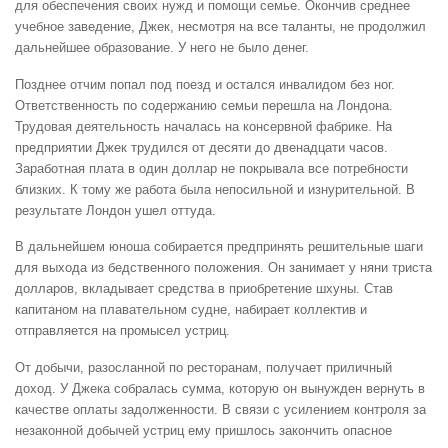
для обеспечения своих нужд и помощи семье. Окончив среднее
учебное заведение, Джек, несмотря на все таланты, не продолжил
дальнейшее образование. У него не было денег.
Позднее отчим попал под поезд и остался инвалидом без ног.
Ответственность по содержанию семьи перешла на Лондона.
Трудовая деятельность началась на консервной фабрике. На
предприятии Джек трудился от десяти до двенадцати часов.
Заработная плата в один доллар не покрывала все потребности
близких. К тому же работа была непосильной и изнурительной. В
результате Лондон ушел оттуда.
В дальнейшем юноша собирается предпринять решительные шаги
для выхода из бедственного положения. Он занимает у няни триста
долларов, вкладывает средства в приобретение шхуны. Став
капитаном на плавательном судне, набирает коллектив и
отправляется на промысел устриц.
От добычи, разосланной по ресторанам, получает приличный
доход. У Джека собралась сумма, которую он вынужден вернуть в
качестве оплаты задолженности. В связи с усилением контроля за
незаконной добычей устриц ему пришлось закончить опасное