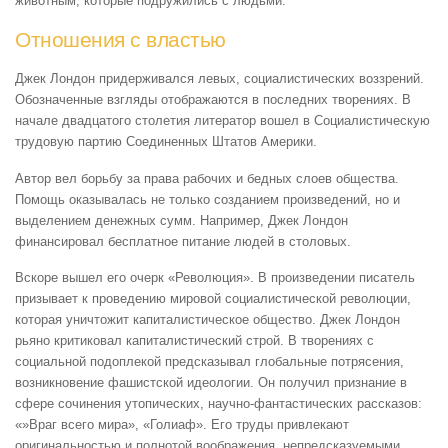
животным, которые подружились с людьми.
Отношения с властью
Джек Лондон придерживался левых, социалистических воззрений.
Обозначенные взгляды отображаются в последних творениях. В
начале двадцатого столетия литератор вошел в Социалистическую
трудовую партию Соединенных Штатов Америки.
Автор вел борьбу за права рабочих и бедных слоев общества.
Помощь оказывалась не только созданием произведений, но и
выделением денежных сумм. Например, Джек Лондон
финансировал бесплатное питание людей в столовых.
Вскоре вышел его очерк «Революция». В произведении писатель
призывает к проведению мировой социалистической революции,
которая уничтожит капиталистическое общество. Джек Лондон
рьяно критиковал капиталистический строй. В творениях с
социальной подоплекой предсказывал глобальные потрясения,
возникновение фашистской идеологии. Он получил признание в
сфере сочинения утопических, научно-фантастических рассказов:
«»Враг всего мира», «Голиаф». Его труды привлекают
оригинальностью и полнотой воображения, непредсказуемыми