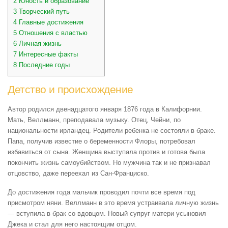
2
Юность и образование
3
Творческий путь
4
Главные достижения
5
Отношения с властью
6
Личная жизнь
7
Интересные факты
8
Последние годы
Детство и происхождение
Автор родился двенадцатого января 1876 года в Калифорнии.
Мать, Веллманн, преподавала музыку. Отец, Чейни, по
национальности ирландец. Родители ребенка не состояли в браке.
Папа, получив известие о беременности Флоры, потребовал
избавиться от сына. Женщина выступала против и готова была
покончить жизнь самоубийством. Но мужчина так и не признавал
отцовство, даже переехал из Сан-Франциско.
До достижения года мальчик проводил почти все время под
присмотром няни. Веллманн в это время устраивала личную жизнь
— вступила в брак со вдовцом. Новый супруг матери усыновил
Джека и стал для него настоящим отцом.