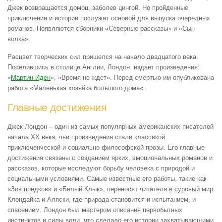
Джек возвращается домоц, заболев цингой. Но пройденные
приключения и истории послужат основой для выпуска очередных
романов. Появляются сборники «Северные рассказы» и «Сын
волка».
Расцвет творческих сил пришелся на начало двадцатого века.
Поселившись в столице Англии, Лондон издает произведения:
«
Мартин Иден
«, «Время не ждет». Перед смертью им опубликована
работа «
Маленькая хозяйка большого дома
«.
Главные достижения
Джек Лондон – один из самых популярных американских писателей
начала XX века, чьи произведения стали классикой
приключенческой и социально-философской прозы. Его главные
достижения связаны с созданием ярких, эмоциональных романов и
рассказов, которые исследуют борьбу человека с природой и
социальными условиями. Самые известные его работы, такие как
«Зов предков» и «Белый Клык», переносят читателя в суровый мир
Клондайка и Аляски, где природа становится и испытанием, и
спасением. Лондон был мастером описания первобытных
инстинктов и силы воли, что сделало его истории захватывающими