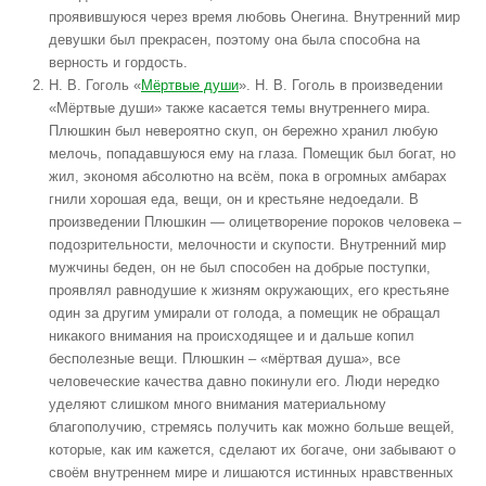
проявившуюся через время любовь Онегина. Внутренний мир
девушки был прекрасен, поэтому она была способна на
верность и гордость.
Н. В. Гоголь «
Мёртвые души
». Н. В. Гоголь в произведении
«Мёртвые души» также касается темы внутреннего мира.
Плюшкин был невероятно скуп, он бережно хранил любую
мелочь, попадавшуюся ему на глаза. Помещик был богат, но
жил, экономя абсолютно на всём, пока в огромных амбарах
гнили хорошая еда, вещи, он и крестьяне недоедали. В
произведении Плюшкин — олицетворение пороков человека –
подозрительности, мелочности и скупости. Внутренний мир
мужчины беден, он не был способен на добрые поступки,
проявлял равнодушие к жизням окружающих, его крестьяне
один за другим умирали от голода, а помещик не обращал
никакого внимания на происходящее и и дальше копил
бесполезные вещи. Плюшкин – «мёртвая душа», все
человеческие качества давно покинули его. Люди нередко
уделяют слишком много внимания материальному
благополучию, стремясь получить как можно больше вещей,
которые, как им кажется, сделают их богаче, они забывают о
своём внутреннем мире и лишаются истинных нравственных