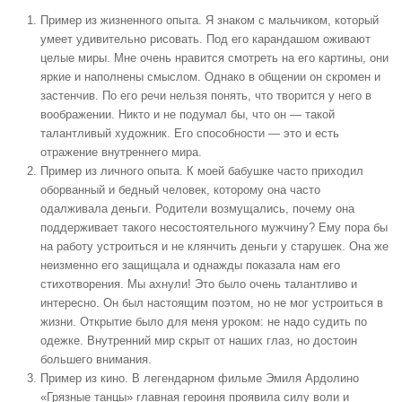
Пример из жизненного опыта. Я знаком с мальчиком, который
умеет удивительно рисовать. Под его карандашом оживают
целые миры. Мне очень нравится смотреть на его картины, они
яркие и наполнены смыслом. Однако в общении он скромен и
застенчив. По его речи нельзя понять, что творится у него в
воображении. Никто и не подумал бы, что он — такой
талантливый художник. Его способности — это и есть
отражение внутреннего мира.
Пример из личного опыта. К моей бабушке часто приходил
оборванный и бедный человек, которому она часто
одалживала деньги. Родители возмущались, почему она
поддерживает такого несостоятельного мужчину? Ему пора бы
на работу устроиться и не клянчить деньги у старушек. Она же
неизменно его защищала и однажды показала нам его
стихотворения. Мы ахнули! Это было очень талантливо и
интересно. Он был настоящим поэтом, но не мог устроиться в
жизни. Открытие было для меня уроком: не надо судить по
одежке. Внутренний мир скрыт от наших глаз, но достоин
большего внимания.
Пример из кино. В легендарном фильме Эмиля Ардолино
«Грязные танцы» главная героиня проявила силу воли и