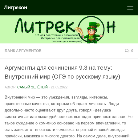
Литрекон
БАНК АРГУМЕНТОВ
0
Аргументы для сочинения 9.3 на тему:
Внутренний мир (ОГЭ по русскому языку)
АВТОР:
САМЫЙ ЗЕЛЁНЫЙ
·
21.05.2022
Внутренний мир — это убеждения, взгляды, интересы,
нравственные качества, которыми обладает личность. Люди
довольно часто оценивают друг друга, говоря «девушка
симпатична» или «молодой человек выглядит привлекательно». Но
такое суждение о ком-либо основано на первом впечатлении, то
есть зависит от внешности человека: опрятной и новой одежды,
причёски, макияжа и многого другого. На самом деле, внутренний