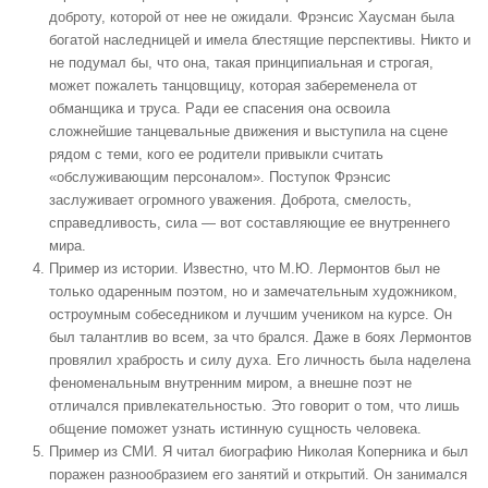
доброту, которой от нее не ожидали. Фрэнсис Хаусман была
богатой наследницей и имела блестящие перспективы. Никто и
не подумал бы, что она, такая принципиальная и строгая,
может пожалеть танцовщицу, которая забеременела от
обманщика и труса. Ради ее спасения она освоила
сложнейшие танцевальные движения и выступила на сцене
рядом с теми, кого ее родители привыкли считать
«обслуживающим персоналом». Поступок Фрэнсис
заслуживает огромного уважения. Доброта, смелость,
справедливость, сила — вот составляющие ее внутреннего
мира.
Пример из истории. Известно, что М.Ю. Лермонтов был не
только одаренным поэтом, но и замечательным художником,
остроумным собеседником и лучшим учеником на курсе. Он
был талантлив во всем, за что брался. Даже в боях Лермонтов
провялил храбрость и силу духа. Его личность была наделена
феноменальным внутренним миром, а внешне поэт не
отличался привлекательностью. Это говорит о том, что лишь
общение поможет узнать истинную сущность человека.
Пример из СМИ. Я читал биографию Николая Коперника и был
поражен разнообразием его занятий и открытий. Он занимался