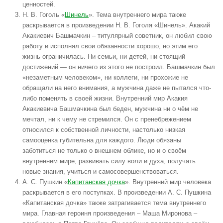
ценностей.
Н. В. Гоголь «
Шинель
». Тема внутреннего мира также
раскрывается в произведении Н. В. Гоголя «Шинель». Акакий
Акакиевич Башмачкин – титулярный советник, он любил свою
работу и исполнял свои обязанности хорошо, но этим его
жизнь ограничилась. Ни семьи, ни детей, ни стоящий
достижений — он ничего из этого не построил. Башмачкин был
«незаметным человеком», ни коллеги, ни прохожие не
обращали на него внимания, а мужчина даже не пытался что-
либо поменять в своей жизни. Внутренний мир Акакия
Акакиевича Башмачкина был беден, мужчина ни о чём не
мечтал, ни к чему не стремился. Он с пренебрежением
относился к собственной личности, настолько низкая
самооценка губительна для каждого. Люди обязаны
заботиться не только о внешнем облике, но и о своём
внутреннем мире, развивать силу воли и духа, получать
новые знания, учиться и самосовершенствоваться.
А. С. Пушкин «
Капитанская дочка
». Внутренний мир человека
раскрывается в его поступках. В произведении А. С. Пушкина
«Капитанская дочка» также затрагивается тема внутреннего
мира. Главная героиня произведения – Маша Миронова –