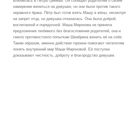
влюбилась в Петра Гринёва. Он сообщил родителям о своём
намерении жениться на девушке, но они были против такого
неравного брака. Пётр был готов взять Машу в жёны, несмотря
на запрет отца, но девушка отказалась. Она была доброй,
воспитанной и порядочной. Маша Миронова не приняла
предложения любимого без благословения родителей, она и
смело противостояло попыткам Швабрина женить её на себе.
Таким образом, именно действия героини помогают читателям
понять внутренний мир Маши Мироновой. Её поступки
доказывают честность, доброту и благородство девушки.