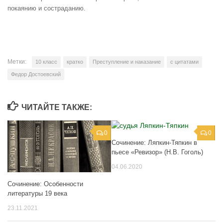
покаянию и состраданию.
Метки:
10 класс
кратко
Преступление и наказание
с цитатами
Федор Достоевский
ЧИТАЙТЕ ТАКЖЕ:
0
0
Сочинение: Ляпкин-Тяпкин в
пьесе «Ревизор» (Н.В. Гоголь)
04.06.2020
Сочинение: Особенности
литературы 19 века
23.11.2021