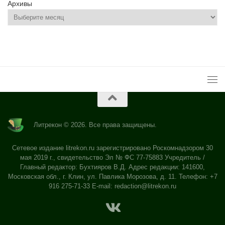
Архивы
Литрекон © 2026. Все права защищены.
Сетевое издание litrekon.ru зарегистрировано Роскомнадзором 30
мая 2019 г., свидетельство Эл № ФС 77-75883 Учредитель /
Главный редактор: Бухтияров В.Д. Адрес редакции: 141600,
Московская обл., г. Клин, ул. Павлика Морозова, д. 11. Телефон: +7
916 275-71-33 E-mail:
redaction@litrekon.ru