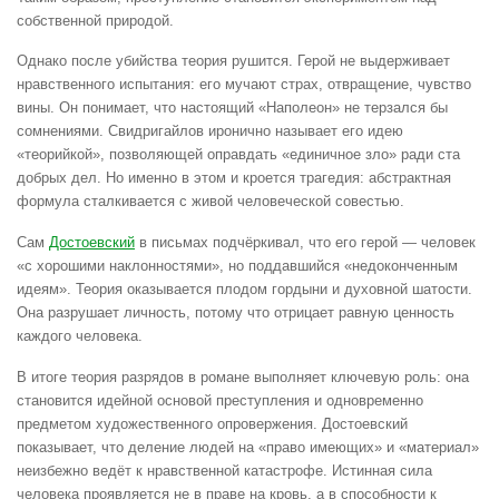
собственной природой.
Однако после убийства теория рушится. Герой не выдерживает
нравственного испытания: его мучают страх, отвращение, чувство
вины. Он понимает, что настоящий «Наполеон» не терзался бы
сомнениями. Свидригайлов иронично называет его идею
«теорийкой», позволяющей оправдать «единичное зло» ради ста
добрых дел. Но именно в этом и кроется трагедия: абстрактная
формула сталкивается с живой человеческой совестью.
Сам
Достоевский
в письмах подчёркивал, что его герой — человек
«с хорошими наклонностями», но поддавшийся «недоконченным
идеям». Теория оказывается плодом гордыни и духовной шатости.
Она разрушает личность, потому что отрицает равную ценность
каждого человека.
В итоге теория разрядов в романе выполняет ключевую роль: она
становится идейной основой преступления и одновременно
предметом художественного опровержения. Достоевский
показывает, что деление людей на «право имеющих» и «материал»
неизбежно ведёт к нравственной катастрофе. Истинная сила
человека проявляется не в праве на кровь, а в способности к