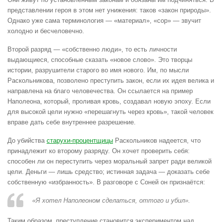
представлении героя в этом нет унижения: таков «закон природы».
Однако уже сама терминология — «материал», «сор» — звучит
холодно и бесчеловечно.
Второй разряд — «собственно люди», то есть личности
выдающиеся, способные сказать «новое слово». Это творцы
истории, разрушители старого во имя нового. Им, по мысли
Раскольникова, позволено преступить закон, если их идея велика и
направлена на благо человечества. Он ссылается на пример
Наполеона, который, проливая кровь, создавал новую эпоху. Если
для высокой цели нужно «перешагнуть через кровь», такой человек
вправе дать себе внутреннее разрешение.
До убийства
старухи-процентщицы
Раскольников надеется, что
принадлежит ко второму разряду. Он хочет проверить себя:
способен ли он переступить через моральный запрет ради великой
цели. Деньги — лишь средство; истинная задача — доказать себе
собственную «избранность». В разговоре с Соней он признаётся:
«Я хотел Наполеоном сделаться, оттого и убил».
Таким образом, преступление становится экспериментом над