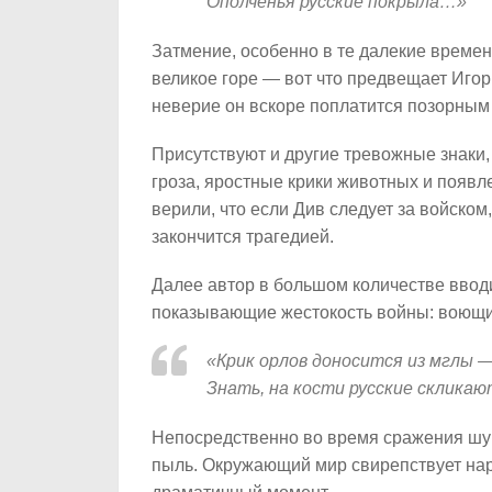
Ополченья русские покрыла…»
Затмение, особенно в те далекие времен
великое горе — вот что предвещает Игорю
неверие он вскоре поплатится позорным
Присутствуют и другие тревожные знаки
гроза, яростные крики животных и появ
верили, что если Див следует за войском
закончится трагедией.
Далее автор в большом количестве ввод
показывающие жестокость войны: воющи
«Крик орлов доносится из мглы 
Знать, на кости русские склика
Непосредственно во время сражения шум
пыль. Окружающий мир свирепствует нар