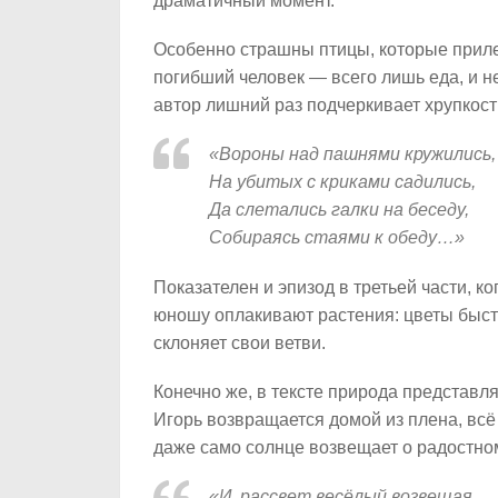
драматичный момент.
Особенно страшны птицы, которые приле
погибший человек — всего лишь еда, и не
автор лишний раз подчеркивает хрупкост
«Вороны над пашнями кружились,
На убитых с криками садились,
Да слетались галки на беседу,
Собираясь стаями к обеду…»
Показателен и эпизод в третьей части, к
юношу оплакивают растения: цветы быстр
склоняет свои ветви.
Конечно же, в тексте природа представля
Игорь возвращается домой из плена, всё 
даже само солнце возвещает о радостно
«И, рассвет весёлый возвещая,