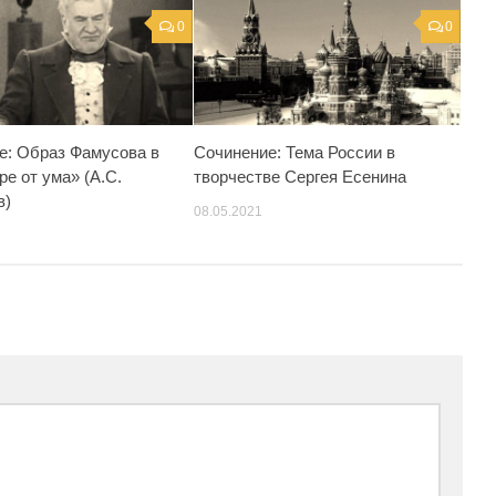
0
0
е: Образ Фамусова в
Сочинение: Тема России в
ре от ума» (А.С.
творчестве Сергея Есенина
в)
08.05.2021