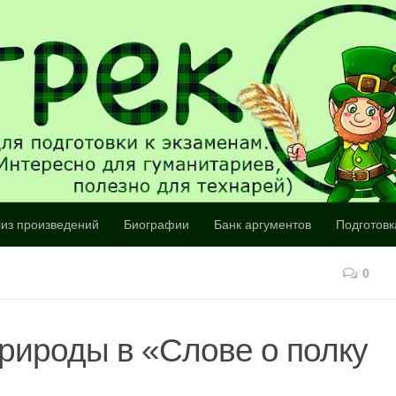
из произведений
Биографии
Банк аргументов
Подготовк
0
рироды в «Слове о полку