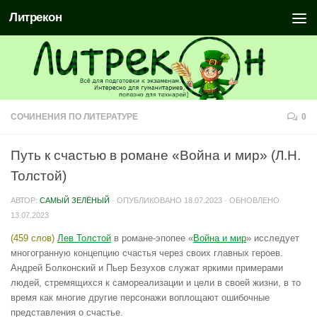
Литрекон
СОЧИНЕНИЯ ПО ЛИТЕРАТУРЕ
0
Путь к счастью в романе «Война и мир» (Л.Н.
Толстой)
АВТОР:
САМЫЙ ЗЕЛЁНЫЙ
· ОПУБЛИКОВАНО
18.07.2023
· ОБНОВЛЕНО
13.07.2023
(459 слов)
Лев Толстой
в романе-эпопее «
Война и мир
» исследует
многогранную концепцию счастья через своих главных героев.
Андрей Болконский и Пьер Безухов служат яркими примерами
людей, стремящихся к самореализации и цели в своей жизни, в то
время как многие другие персонажи воплощают ошибочные
представления о счастье.