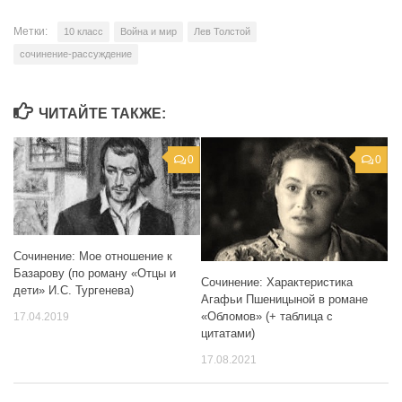
Метки:
10 класс
Война и мир
Лев Толстой
сочинение-рассуждение
ЧИТАЙТЕ ТАКЖЕ:
0
0
Сочинение: Мое отношение к
Базарову (по роману «Отцы и
Сочинение: Характеристика
дети» И.С. Тургенева)
Агафьи Пшеницыной в романе
«Обломов» (+ таблица с
17.04.2019
цитатами)
17.08.2021