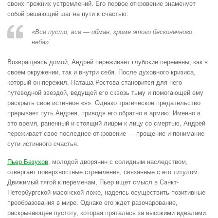
своих прежних устремлений. Его первое откровение знаменует
собой решающий шаг на пути к счастью:
«Все пусто, все — обман, кроме этого бесконечного
неба».
Возвращаясь домой, Андрей переживает глубокие перемены, как в
своем окружении, так и внутри себя. После духовного кризиса,
который он пережил, Наташа Ростова становится для него
путеводной звездой, ведущей его сквозь тьму и помогающей ему
раскрыть свое истинное «я». Однако трагическое предательство
прерывает путь Андрея, приводя его обратно в армию. Именно в
это время, раненный и стоящий лицом к лицу со смертью, Андрей
переживает свое последнее откровение — прощение и понимание
сути истинного счастья.
Пьер Безухов
, молодой дворянин с солидным наследством,
отвергает поверхностные стремления, связанные с его титулом.
Движимый тягой к переменам, Пьер ищет смысл в Санкт-
Петербургской масонской ложе, надеясь осуществить позитивные
преобразования в мире. Однако его ждет разочарование,
раскрывающее пустоту, которая пряталась за высокими идеалами.