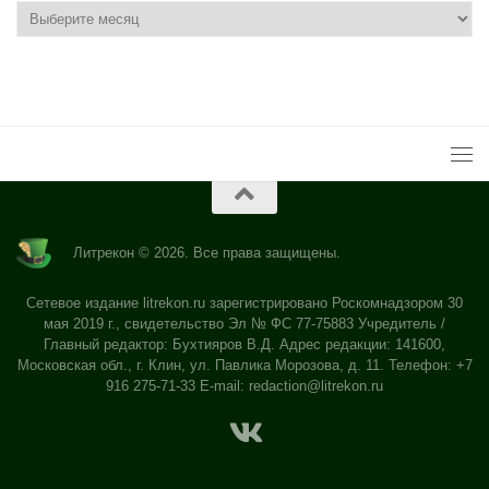
Литрекон © 2026. Все права защищены.
Сетевое издание litrekon.ru зарегистрировано Роскомнадзором 30
мая 2019 г., свидетельство Эл № ФС 77-75883 Учредитель /
Главный редактор: Бухтияров В.Д. Адрес редакции: 141600,
Московская обл., г. Клин, ул. Павлика Морозова, д. 11. Телефон: +7
916 275-71-33 E-mail:
redaction@litrekon.ru