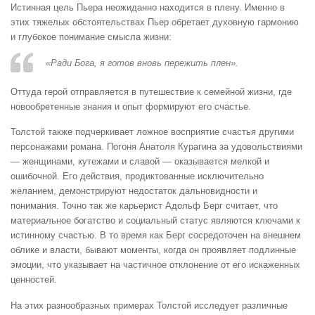
Истинная цель Пьера неожиданно находится в плену. Именно в
этих тяжелых обстоятельствах Пьер обретает духовную гармонию
и глубокое понимание смысла жизни:
«Ради Бога, я готов вновь пережить плен».
Оттуда герой отправляется в путешествие к семейной жизни, где
новообретенные знания и опыт формируют его счастье.
Толстой также подчеркивает ложное восприятие счастья другими
персонажами романа. Погоня Анатоля Курагина за удовольствиями
— женщинами, кутежами и славой — оказывается мелкой и
ошибочной. Его действия, продиктованные исключительно
желанием, демонстрируют недостаток дальновидности и
понимания. Точно так же карьерист Адольф Берг считает, что
материальное богатство и социальный статус являются ключами к
истинному счастью. В то время как Берг сосредоточен на внешнем
облике и власти, бывают моменты, когда он проявляет подлинные
эмоции, что указывает на частичное отклонение от его искаженных
ценностей.
На этих разнообразных примерах Толстой исследует различные