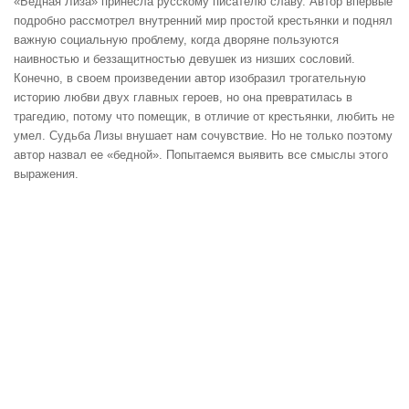
«Бедная Лиза» принесла русскому писателю славу. Автор впервые
подробно рассмотрел внутренний мир простой крестьянки и поднял
важную социальную проблему, когда дворяне пользуются
наивностью и беззащитностью девушек из низших сословий.
Конечно, в своем произведении автор изобразил трогательную
историю любви двух главных героев, но она превратилась в
трагедию, потому что помещик, в отличие от крестьянки, любить не
умел. Судьба Лизы внушает нам сочувствие. Но не только поэтому
автор назвал ее «бедной». Попытаемся выявить все смыслы этого
выражения.