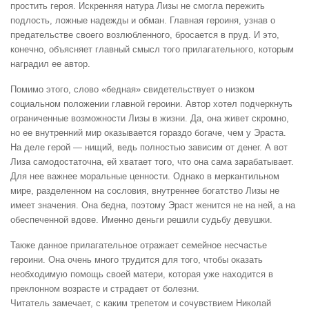
простить героя. Искренняя натура Лизы не смогла пережить
подлость, ложные надежды и обман. Главная героиня, узнав о
предательстве своего возлюбленного, бросается в пруд. И это,
конечно, объясняет главный смысл того прилагательного, которым
наградил ее автор.
Помимо этого, слово «бедная» свидетельствует о низком
социальном положении главной героини. Автор хотел подчеркнуть
ограниченные возможности Лизы в жизни. Да, она живет скромно,
но ее внутренний мир оказывается гораздо богаче, чем у Эраста.
На деле герой — нищий, ведь полностью зависим от денег. А вот
Лиза самодостаточна, ей хватает того, что она сама зарабатывает.
Для нее важнее моральные ценности. Однако в меркантильном
мире, разделенном на сословия, внутреннее богатство Лизы не
имеет значения. Она бедна, поэтому Эраст женится не на ней, а на
обеспеченной вдове. Именно деньги решили судьбу девушки.
Также данное прилагательное отражает семейное несчастье
героини. Она очень много трудится для того, чтобы оказать
необходимую помощь своей матери, которая уже находится в
преклонном возрасте и страдает от болезни.
Читатель замечает, с каким трепетом и сочувствием Николай