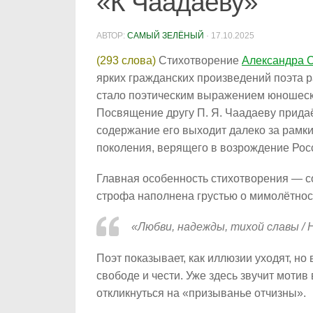
«К Чаадаеву»
АВТОР:
САМЫЙ ЗЕЛЁНЫЙ
·
17.10.2025
(293 слова)
Стихотворение
Александра 
ярких гражданских произведений поэта р
стало поэтическим выражением юношески
Посвящение другу П. Я. Чаадаеву прида
содержание его выходит далеко за рамк
поколения, верящего в возрождение Рос
Главная особенность стихотворения — с
строфа наполнена грустью о мимолётнос
«Любви, надежды, тихой славы / 
Поэт показывает, как иллюзии уходят, н
свободе и чести. Уже здесь звучит мотив
откликнуться на «призыванье отчизны».