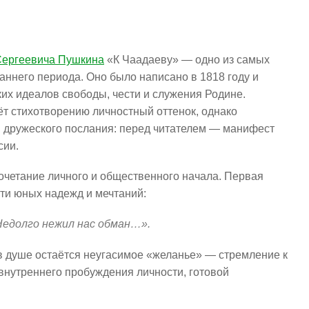
Сергеевича Пушкина
«К Чаадаеву» — одно из самых
аннего периода. Оно было написано в 1818 году и
х идеалов свободы, чести и служения Родине.
ёт стихотворению личностный оттенок, однако
и дружеского послания: перед читателем — манифест
сии.
очетание личного и общественного начала. Первая
ти юных надежд и мечтаний:
Недолго нежил нас обман…».
о в душе остаётся неугасимое «желанье» — стремление к
 внутреннего пробуждения личности, готовой