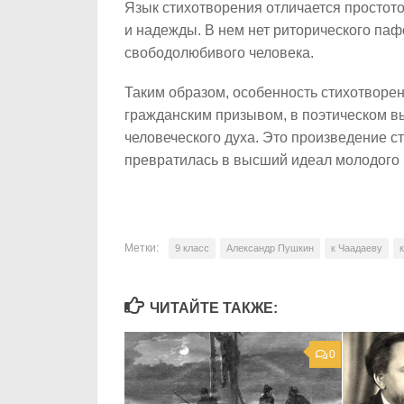
Язык стихотворения отличается простото
и надежды. В нем нет риторического паф
свободолюбивого человека.
Таким образом, особенность стихотворен
гражданским призывом, в поэтическом в
человеческого духа. Это произведение с
превратилась в высший идеал молодого 
Метки:
9 класс
Александр Пушкин
к Чаадаеву
ЧИТАЙТЕ ТАКЖЕ:
0