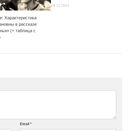
08.12.2024
е: Характеристика
ановны в рассказе
нья» (+ таблица с
)
Email
*