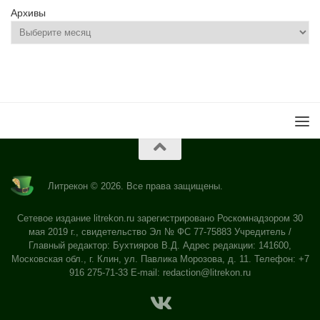
Архивы
Литрекон © 2026. Все права защищены.
Сетевое издание litrekon.ru зарегистрировано Роскомнадзором 30
мая 2019 г., свидетельство Эл № ФС 77-75883 Учредитель /
Главный редактор: Бухтияров В.Д. Адрес редакции: 141600,
Московская обл., г. Клин, ул. Павлика Морозова, д. 11. Телефон: +7
916 275-71-33 E-mail:
redaction@litrekon.ru