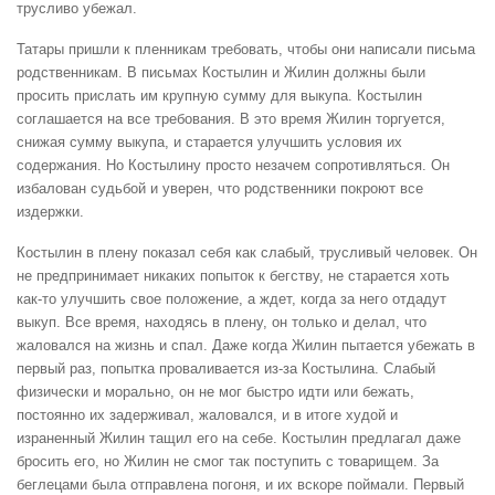
трусливо убежал.
Татары пришли к пленникам требовать, чтобы они написали письма
родственникам. В письмах Костылин и Жилин должны были
просить прислать им крупную сумму для выкупа. Костылин
соглашается на все требования. В это время Жилин торгуется,
снижая сумму выкупа, и старается улучшить условия их
содержания. Но Костылину просто незачем сопротивляться. Он
избалован судьбой и уверен, что родственники покроют все
издержки.
Костылин в плену показал себя как слабый, трусливый человек. Он
не предпринимает никаких попыток к бегству, не старается хоть
как-то улучшить свое положение, а ждет, когда за него отдадут
выкуп. Все время, находясь в плену, он только и делал, что
жаловался на жизнь и спал. Даже когда Жилин пытается убежать в
первый раз, попытка проваливается из-за Костылина. Слабый
физически и морально, он не мог быстро идти или бежать,
постоянно их задерживал, жаловался, и в итоге худой и
израненный Жилин тащил его на себе. Костылин предлагал даже
бросить его, но Жилин не смог так поступить с товарищем. За
беглецами была отправлена погоня, и их вскоре поймали. Первый