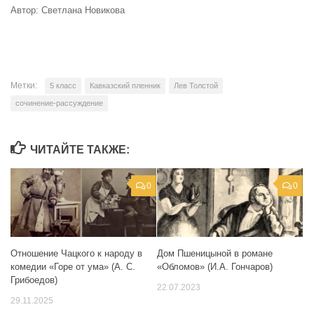
Автор: Светлана Новикова
Метки:
5 класс
Кавказский пленник
Лев Толстой
сочинение-рассуждение
ЧИТАЙТЕ ТАКЖЕ:
0
0
Отношение Чацкого к народу в
Дом Пшеницыной в романе
комедии «Горе от ума» (А. С.
«Обломов» (И.А. Гончаров)
Грибоедов)
22.07.2023
29.11.2025