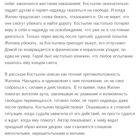
побег закончился жестоким наказанием. Костылин окончательно
падает духом и теряет надежду оказаться на свободе. И когда
Жилин предлагает снова бежать, отказывается. Он не верит, что
они смогут убежать и найти дорогу. Костылин настолько потерял
веру в себя и надежду на освобождение, что уже не в состоянии
двигаться. Только через месяц после третьей, удачной попытки
Жилина убежать, за Костылина приходит выкуп, его отпускают.
Домой он возвращается в физическом и моральном упадке, он
едва не умер. Герой был настолько изнежен, что любое испытание
казалось ему концом света.
В рассказе Костылин описан как полная противоположность
Жилина. Находясь в одинаковом с ним положении, он не смог
собраться с силами и действовать. В то время, пока Жилин
помогал жителям аула, завоевывая их уважение и возможность
свободно перемещаться, готовил побег, не терял надежды даже
после провала, Костылин бездействовал. Оказавшись в сложной
ситуации, когда судьба зависела от его действий, он просто сдался
и ждал, когда ему помогут. Автор показывает, к чему ведет
праздный образ жизни дворян: они становятся слишком
мягкотелыми, нерешительными и вялыми.