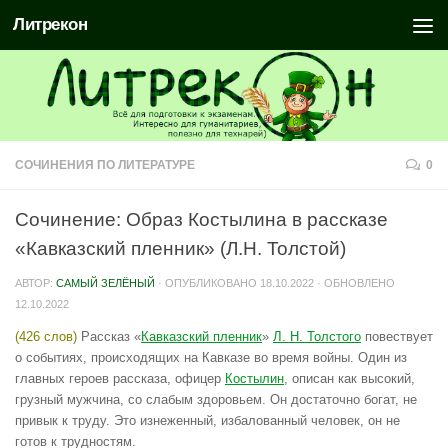
Литрекон
СОЧИНЕНИЯ ПО ЛИТЕРАТУРЕ
0
Сочинение: Образ Костылина в рассказе
«Кавказский пленник» (Л.Н. Толстой)
АВТОР:
САМЫЙ ЗЕЛЁНЫЙ
· ОПУБЛИКОВАНО
18.10.2022
· ОБНОВЛЕНО
12.10.2022
(426 слов)
Рассказ «
Кавказский пленник
»
Л. Н. Толстого
повествует
о событиях, происходящих на Кавказе во время войны. Один из
главных героев рассказа, офицер
Костылин
, описан как высокий,
грузный мужчина, со слабым здоровьем. Он достаточно богат, не
привык к труду. Это изнеженный, избалованный человек, он не
готов к трудностям.