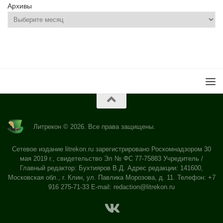
Архивы
Литрекон © 2026. Все права защищены.
Сетевое издание litrekon.ru зарегистрировано Роскомнадзором 30
мая 2019 г., свидетельство Эл № ФС 77-75883 Учредитель /
Главный редактор: Бухтияров В.Д. Адрес редакции: 141600,
Московская обл., г. Клин, ул. Павлика Морозова, д. 11. Телефон: +7
916 275-71-33 E-mail:
redaction@litrekon.ru