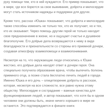
руку помощи тем, кто в ней нуждается. Его пример показывает, что
в мире, где все борются за свое выживание, доброта и милосердие
могут стать источником надежды и поддержки для других.
Кроме того, рассказ «Юшка» показывает, что доброта и милосердие
также способны изменить не только тех, кто их получает, но и тех,
кто их оказывает. Через помощь другим герой не только находит
свое предназначение в жизни, но и ощущает счастье и душевное
благополучие. Его добрые дела возвращаются к нему в виде
благодарности и признательности со стороны его приемной дочери,
создавая атмосферу взаимопомощи и взаимопонимания.
Несмотря на то, что окружающие люди относились к Юшке
жестоко, его добрые дела находят ответ в дочери героя. Она
специально получила образование врача, чтобы вылечить болезнь
приемного отца, а позже стала бесплатно лечить людей в городе.
Именно Юшка и его дочь – олицетворение доброты в рассказе,
которая, несмотря на все сложности, все равно нужна этому
обществу. Милосердие и сострадание – важные качества для
функционирования людей, и автор показывает, что хотя бы в одном
человеке они должны быть, иначе ничего хорошего в мире не
останется. Это подтверждается в финале книги.