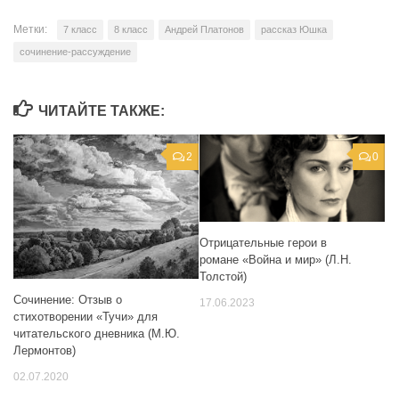
Метки:
7 класс
8 класс
Андрей Платонов
рассказ Юшка
сочинение-рассуждение
ЧИТАЙТЕ ТАКЖЕ:
2
0
Отрицательные герои в
романе «Война и мир» (Л.Н.
Толстой)
Сочинение: Отзыв о
17.06.2023
стихотворении «Тучи» для
читательского дневника (М.Ю.
Лермонтов)
02.07.2020