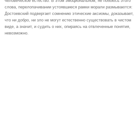
человеческое естество. В этом эмоциональном, не побоюсь этого
слова, перелопачивании устоявшиеся рамки морали размываются:
Достоевский подвергает сомнению этические аксиомы, доказывает,
что ни добро, ни зло не могут естественно существовать в чистом
виде, а значит, и судить о них, опираясь на отвлеченные понятия,
невозможно.