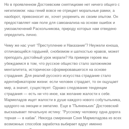
Но в проявленном Достоевским скептицизме нет ничего общего с
нигилизмом: наш гений вовсе не отрицает моральные рамки, а
наоборот, превозносит их, хочет укоренить их своим опытом. Он
предоставляет нам поле для самоанализа на основе ошибок и
умозаключений Раскольникова, природу которых нам отведено
определить лично.
Чему же нас учит “Преступление и Наказание”? Неужели юноша,
отличающийся гордыней, снобизмом и шаткостью нравов, может
преподать достойный урок морали? На примере героев мы
убеждаемся в том, что русское общество стало заложником
менталитета, исторически сформировавшегося на основе
страдания. Для реалий русского искусства страдание стало
идентификатором жизни: если человек страдает, то он ощущает
мир, а значит, существует. Однако следование тенденции
страдания — есть ни что иное, как желание жалости к себе.
Мармеладов ищет жалости в душе каждого нового собутыльника,
щедрого на эмоции и эмпатию. Еще в “Пьяненьких” Достоевский
высказывает печальную истину: “Русскому человеку одна дорога
торная — в кабак”. Некогда смиренная Соня Мармеладова из всех
возможных способов заработка выбирает вдруг именно