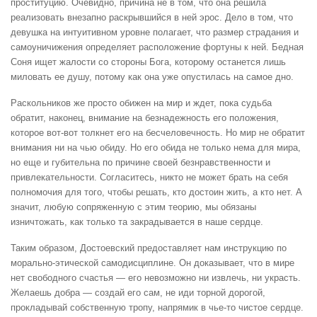
проституцию. Очевидно, причина не в том, что она решила
реализовать внезапно раскрывшийся в ней эрос. Дело в том, что
девушка на интуитивном уровне полагает, что размер страдания и
самоуничижения определяет расположение фортуны к ней. Бедная
Соня ищет жалости со стороны Бога, которому останется лишь
миловать ее душу, потому как она уже опустилась на самое дно.
Раскольников же просто обижен на мир и ждет, пока судьба
обратит, наконец, внимание на безнадежность его положения,
которое вот-вот толкнет его на бесчеловечность. Но мир не обратит
внимания ни на чью обиду. Но его обида не только нема для мира,
но еще и губительна по причине своей безнравственности и
привлекательности. Согласитесь, никто не может брать на себя
полномочия для того, чтобы решать, кто достоин жить, а кто нет. А
значит, любую сопряженную с этим теорию, мы обязаны
изничтожать, как только та закрадывается в наше сердце.
Таким образом, Достоевский предоставляет нам инструкцию по
морально-этической самодисциплине. Он доказывает, что в мире
нет свободного счастья — его невозможно ни извлечь, ни украсть.
Желаешь добра — создай его сам, не иди торной дорогой,
прокладывай собственную тропу, напрямик в чье-то чистое сердце.