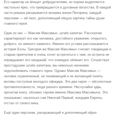
Его характер не блещет добродетелями, но пороки выделяются
настолько ярко, что превращаются в духовные богатства. В каждой
части романа раскрывается мозаика жизни Печорина, каждый
персонаж — её пазл, дополняющий общую картину тайны души
главного героя.
Один из них — Максим Максимыч, штабс-капитан. Рассказчик
характеризует его как человека, достойного уважения, открытого,
доброго, но немного наивного. Именно его устами рассказывается
история Бэлы. Григория же Максим Максимыч считает товарищем и
старым приятелем и очень хочет встретиться с ним, но встреча не
оправдывает его ожиданий, что очевидно обижает его. Сочувствуя
простодушию штабс-капитана, мы невольно начинаем
недолюбливать главного героя. Однако Максим Максимыч —
человек ограниченный, не понимающий и не желающий понять
мотивы поступков молодого офицера. Эти два героя — абсолютные
противоположности, люди разного времени. Неслучайно царь,
прочитав книгу, объявил героем именно Максима Максимыча. Это
показывает, насколько сам Николай Первый, жандарм Европы,
отстал от своего века.
Ещё один персонаж, раскрывающий и дополняющий образ