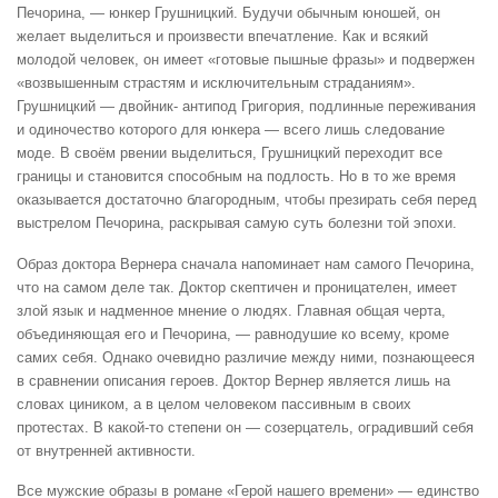
Печорина, — юнкер Грушницкий. Будучи обычным юношей, он
желает выделиться и произвести впечатление. Как и всякий
молодой человек, он имеет «готовые пышные фразы» и подвержен
«возвышенным страстям и исключительным страданиям».
Грушницкий — двойник- антипод Григория, подлинные переживания
и одиночество которого для юнкера — всего лишь следование
моде. В своём рвении выделиться, Грушницкий переходит все
границы и становится способным на подлость. Но в то же время
оказывается достаточно благородным, чтобы презирать себя перед
выстрелом Печорина, раскрывая самую суть болезни той эпохи.
Образ доктора Вернера сначала напоминает нам самого Печорина,
что на самом деле так. Доктор скептичен и проницателен, имеет
злой язык и надменное мнение о людях. Главная общая черта,
объединяющая его и Печорина, — равнодушие ко всему, кроме
самих себя. Однако очевидно различие между ними, познающееся
в сравнении описания героев. Доктор Вернер является лишь на
словах циником, а в целом человеком пассивным в своих
протестах. В какой-то степени он — созерцатель, оградивший себя
от внутренней активности.
Все мужские образы в романе «Герой нашего времени» — единство