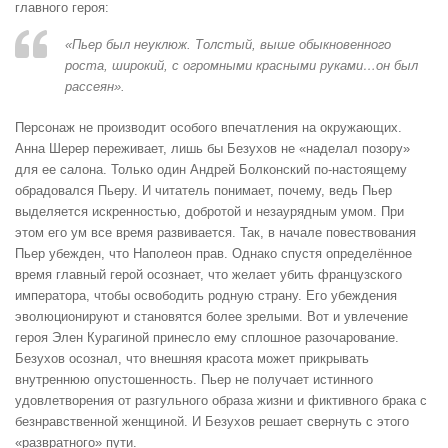
главного героя:
«Пьер был неуклюж. Толстый, выше обыкновенного
роста, широкий, с огромными красными руками…он был
рассеян».
Персонаж не производит особого впечатления на окружающих.
Анна Шерер переживает, лишь бы Безухов не «наделал позору»
для ее салона. Только один Андрей Болконский по-настоящему
обрадовался Пьеру. И читатель понимает, почему, ведь Пьер
выделяется искренностью, добротой и незаурядным умом. При
этом его ум все время развивается. Так, в начале повествования
Пьер убежден, что Наполеон прав. Однако спустя определённое
время главный герой осознает, что желает убить французского
императора, чтобы освободить родную страну. Его убеждения
эволюционируют и становятся более зрелыми. Вот и увлечение
героя Элен Курагиной принесло ему сплошное разочарование.
Безухов осознал, что внешняя красота может прикрывать
внутреннюю опустошенность. Пьер не получает истинного
удовлетворения от разгульного образа жизни и фиктивного брака с
безнравственной женщиной. И Безухов решает свернуть с этого
«развратного» пути.