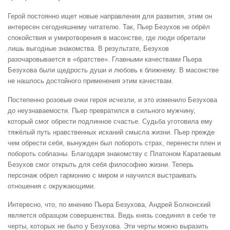
Герой постоянно ищет новые направления для развития, этим он
интересен сегодняшнему читателю. Так, Пьер Безухов не обрёл
спокойствия и умиротворения в масонстве, где люди обретали
лишь выгодные знакомства. В результате, Безухов
разочаровывается в «братстве». Главными качествами Пьера
Безухова были щедрость души и любовь к ближнему. В масонстве
не нашлось достойного применения этим качествам.
Постепенно розовые очки героя исчезли, и это изменило Безухова
до неузнаваемости. Пьер превратился в сильного мужчину,
который смог обрести подлинное счастье. Судьба уготовила ему
тяжёлый путь нравственных исканий смысла жизни. Пьер прежде
чем обрести себя, вынужден был побороть страх, перенести плен и
побороть соблазны. Благодаря знакомству с Платоном Каратаевым
Безухов смог открыть для себя философию жизни. Теперь
персонаж обрел гармонию с миром и научился выстраивать
отношения с окружающими.
Интересно, что, по мнению Пьера Безухова, Андрей Болконский
является образцом совершенства. Ведь князь соединял в себе те
черты, которых не было у Безухова. Эти черты можно выразить