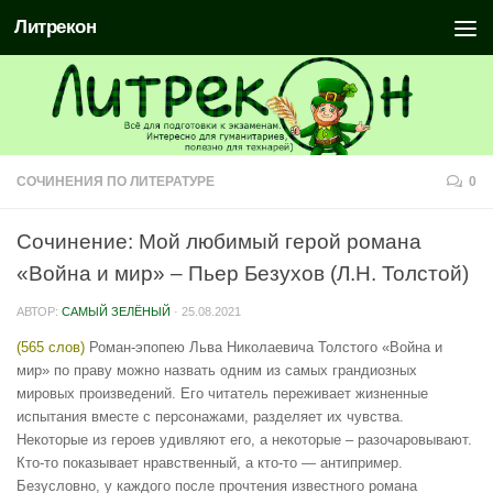
Литрекон
СОЧИНЕНИЯ ПО ЛИТЕРАТУРЕ
0
Сочинение: Мой любимый герой романа
«Война и мир» – Пьер Безухов (Л.Н. Толстой)
АВТОР:
САМЫЙ ЗЕЛЁНЫЙ
·
25.08.2021
(565 слов)
Роман-эпопею Льва Николаевича Толстого «Война и
мир» по праву можно назвать одним из самых грандиозных
мировых произведений. Его читатель переживает жизненные
испытания вместе с персонажами, разделяет их чувства.
Некоторые из героев удивляют его, а некоторые – разочаровывают.
Кто-то показывает нравственный, а кто-то — антипример.
Безусловно, у каждого после прочтения известного романа