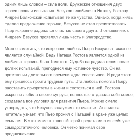
одним лишь словом – сила воли. Дружеские отношения двух
героев прошли испытания. Безухов влюбился в Наташу Ростову.
Андрей Болконский испытывал те же чувства. Однако, когда князь
сделал предложение героине, Безухов не стал препятствовать.
Пьер искренне радовался счастью своего друга. В отношениях с
Андреем Безухов проявлял лишь честь и благородство.
Можно заметить, что искренняя любовь Пьера Безухова также не
является случайной. Ведь Наташа Ростова является одной из
любимых героинь Льва Толстого. Судьба наградила героя после
долгих испытаний, преподнеся ему истинное чувство. Он на
протяжении длительного времени ждал своего часа. И ради этого
ему пришлось пройти трудный путь. Эта любовь помогла Пьеру
расставить приоритеты в жизни и состояться в ней. Ростова
искренне любила своего супруга, полностью отдавала себя семье,
создавала все условия для развития Пьера. Можно смело
утверждать, что Безухов заслужил это счастье. Из эпилога
читатель узнает, что Пьер прожил с Наташей в браке уже целых
семь лет. В этот момент главный герой представлял из себя уже
самодостаточного человека. Он четко понимал свое
предназначение.