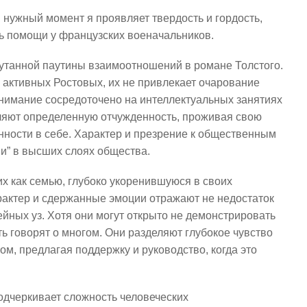
В нужный момент я проявляет твердость и гордость,
ть помощи у французских военачальников.
утанной паутины взаимоотношений в романе Толстого.
 активных Ростовых, их не привлекает очарование
внимание сосредоточено на интеллектуальных занятиях
ляют определенную отчужденность, проживая свою
нности в себе. Характер и презрение к общественным
и” в высших слоях общества.
х как семью, глубоко укоренившуюся в своих
рактер и сдержанные эмоции отражают не недостаток
йных уз. Хотя они могут открыто не демонстрировать
ть говорят о многом. Они разделяют глубокое чувство
ом, предлагая поддержку и руководство, когда это
одчеркивает сложность человеческих