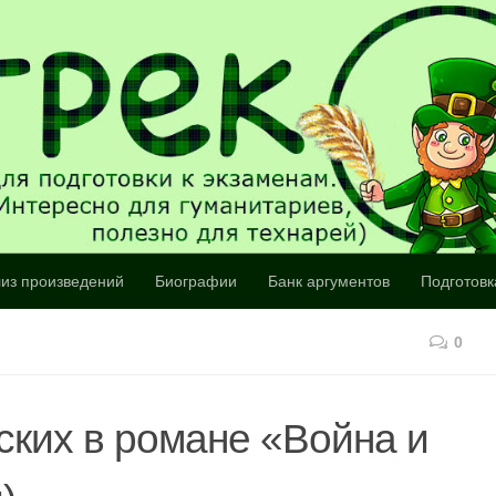
из произведений
Биографии
Банк аргументов
Подготовк
0
ских в романе «Война и