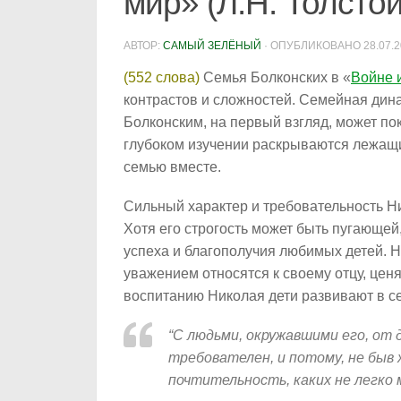
мир» (Л.Н. Толстой
АВТОР:
САМЫЙ ЗЕЛЁНЫЙ
· ОПУБЛИКОВАНО
28.07.
(552 слова)
Семья Болконских в «
Войне 
контрастов и сложностей. Семейная ди
Болконским, на первый взгляд, может по
глубоком изучении раскрываются лежащи
семью вместе.
Сильный характер и требовательность 
Хотя его строгость может быть пугающе
успеха и благополучия любимых детей. Н
уважением относятся к своему отцу, ценя
воспитанию Николая дети развивают в се
“С людьми, окружавшими его, от д
требователен, и потому, не быв 
почтительность, каких не легко