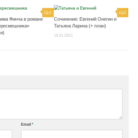
0
0
има Финча в романе
Сочинение: Евгений Онегин и
ересмешника»
Татьяна Ларина (+ план)
и)
19.01.2021
Email
*