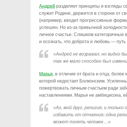
Андрей
разделяет принципы и взгляды св
служит Родине, держится в стороне от св
(например, вводит прогрессивные формы
успешен. Но из-за привычной холодност
личное счастье. Слишком категоричные 
и осознать, что доброта и любовь — путь
«Андрей не возражал, но видно бы
так же мало способен был измен
Марья
, в отличие от брата и отца, более
которой недостает Болконским. Усиленные
пожертвовать личным счастьем ради забо
наставлениями. Марья не амбициозна, е
«Ах, мой друг, религия, и только
избавить от отчаяния; одна рели
может понять человек…»