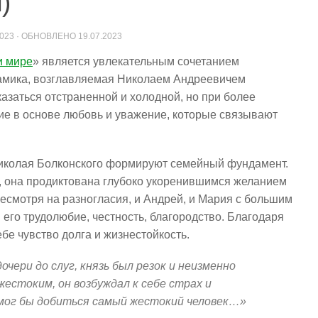
)
2023
· ОБНОВЛЕНО
19.07.2023
и мире
» является увлекательным сочетанием
намика, возглавляемая Николаем Андреевичем
казаться отстраненной и холодной, но при более
е в основе любовь и уважение, которые связывают
Николая Болконского формируют семейный фундамент.
й, она продиктована глубоко укоренившимся желанием
есмотря на разногласия, и Андрей, и Мария с большим
 его трудолюбие, честность, благородство. Благодаря
бе чувство долга и жизнестойкость.
очери до слуг, князь был резок и неизменно
жестоким, он возбуждал к себе страх и
 мог бы добиться самый жестокий человек…»