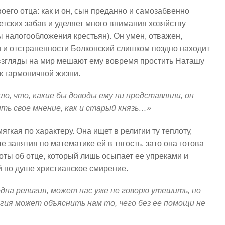
оего отца: как и он, сын преданно и самозабвенно
етских забав и уделяет много внимания хозяйству
 налогообложения крестьян). Он умен, отважен,
и и отстраненности Болконский слишком поздно находит
взгляды на мир мешают ему вовремя простить Наташу
 к гармоничной жизни.
ло, что, какие бы доводы ему ни представляли, он
ить свое мнение, как и старый князь…»
 мягкая по характеру. Она ищет в религии ту теплоту,
 занятия по математике ей в тягость, зато она готова
ты об отце, который лишь осыпает ее упреками и
й по душе христианское смирение.
 одна религия, может нас уже не говорю утешить, но
гия может объяснить нам то, чего без ее помощи не