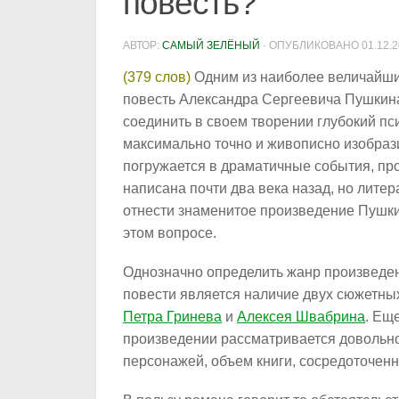
повесть?
АВТОР:
САМЫЙ ЗЕЛЁНЫЙ
· ОПУБЛИКОВАНО
01.12.
(379 слов)
Одним из наиболее величайши
повесть Александра Сергеевича Пушкин
соединить в своем творении глубокий пс
максимально точно и живописно изобрази
погружается в драматичные события, пр
написана почти два века назад, но литер
отнести знаменитое произведение Пушки
этом вопросе.
Однозначно определить жанр произведен
повести является наличие двух сюжетны
Петра Гринева
и
Алексея Швабрина
. Ещ
произведении рассматривается довольно
персонажей, объем книги, сосредоточенн