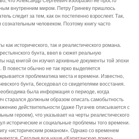
тво, что Александр Сергеевич изобразил не просто
нным внутренним миром. Петру Гриневу пришлось
ель следит за тем, как он постепенно взрослеет. Так,
 сознательным человеком. Поэтому книгу часто
ы как исторического, так и реалистического романа.
рестьянского бунта, ввел в сюжет реальную
ты над книгой он изучил архивные документы той эпохи
. В повести обычно не так ярко выделяется
аскрывается проблематика места и времени. Известно,
чевского бунта, беседовал со свидетелями восстания.
необходима была информация о периоде, когда
ич старался должным образом описать самобытность
ражению действительности (даже Пугачев описывается с
льным героем), что указывает на черты реалистического
нул исторические и социальные проблемы того времени.
нигу «историческим романом». Однако со временем
чняются. Сегодня все чаще «Капитанскую дочку»