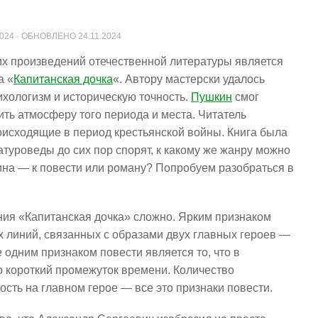
2024
· ОБНОВЛЕНО
24.11.2024
х произведений отечественной литературы является
а «
Капитанская дочка
«. Автору мастерски удалось
ихологизм и историческую точность.
Пушкин
смог
ть атмосферу того периода и места. Читатель
оисходящие в период крестьянской войны. Книга была
атуроведы до сих пор спорят, к какому же жанру можно
на — к повести или роману? Попробуем разобраться в
ия «Капитанская дочка» сложно. Ярким признаком
х линий, связанных с образами двух главных героев —
е одним признаком повести является то, что в
 короткий промежуток времени. Количество
ость на главном герое — все это признаки повести.