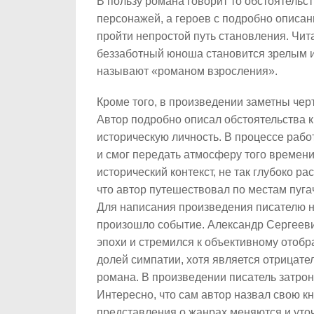
В пользу романа говорит то обстоятельс
персонажей, а героев с подробно описа
пройти непростой путь становления. Читат
беззаботный юноша становится зрелым и
называют «романом взросления».
Кроме того, в произведении заметны черт
Автор подробно описал обстоятельства к
историческую личность. В процессе рабо
и смог передать атмосферу того времени
исторический контекст, не так глубоко р
что автор путешествовал по местам пуга
Для написания произведения писателю 
произошло событие. Александр Сергеев
эпохи и стремился к объективному отоб
долей симпатии, хотя является отрицате
романа. В произведении писатель затро
Интересно, что сам автор назвал свою к
представления о жанрах меняются и уто