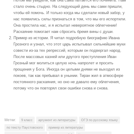
Потом мы увидели, как она сама пытается его починить. Нам
стало очень стыдно. На следующий день мы сами пришли,
чтобы ей помочь. И только когда мы сделали новый забор, у
нас появились силы признаться в том, что мы его испортили.
Она простила нас, и я испытал невероятное облегчение!
Раскаяние помогает нам сбросить бремя вины с души.
Пример из истории. Я читал подробную биографию Ивана
Грозного и узнал, что этот царь испытывал сильнейшие муки
совести из-за тех репрессий, которым он подвергал народ.
После массовых казней или другого преступления Иван
Грозный мог молиться целую ночь напролет и просить
прощения у Бога. Иногда он целыми днями не выходил из
покоев, так как пребывал в унынии. Тиран жил в атмосфере
постоянного раскаяния, но оно не давало ему облегчения,
потому что он повторял свои ошибки снова и снова.
Метки:
9 класс
аргумент из литературы
ОГЭ по русскому языку
по тексту Паустовского
пример из литературы