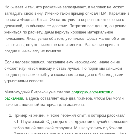
Но бывает и так, что раскаяние запаздывает, и человек не может
загладить свою вину. Именно такой пример описал Н.М. Карамзин в
повести «Бедная Лиза». Эраст вступил в серьезные отношения с
девушкой, но обманул ее доверие. Потратив все деньги, он решил
жениться по расчету, дабы вернуть хорошее материальное
положение. Лиза, узнав об этом, утопилась. Эраст жалел об этом
всю жизнь, но уже ничего не мог изменить. Раскаяние пришло
поздно и никак ему не помогло.
Если человек ошибся, раскаяние ему необходимо, иначе он не
сможет научиться новому и стать лучше. Но порой мы слишком
поздно признаем ошибку и оказываемся наедине с бесплодными
угрызениями совести.
Многомудрый Литрекон уже сделал
подборку аргументов о
раскаянии
, а здесь оставляет еще два примера, чтобы Вы могли
накопить полезный материал для экзамена:
Пример из жизни. Я тоже пережил опыт, о котором рассказал
К.Г. Паустовский. Однажды мы с друзьями случайно сломали
забор одной одинокой старушки. Мы испугались и убежали.