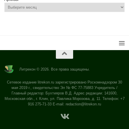
Литрекон © 2026. Все права защищены.
Сетевое издание litrekon.ru зарегистрировано Роскомнадзором 30
мая 2019 г., свидетельство Эл № ФС 77-75883 Учредитель /
Главный редактор: Бухтияров В.Д. Адрес редакции: 141600,
Московская обл., г. Клин, ул. Павлика Морозова, д. 11. Телефон: +7
916 275-71-33 E-mail:
redaction@litrekon.ru