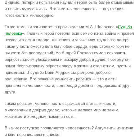
Видимо, потери и испытания научили героя быть более отзывчивым
и ценить чужую жизнь. Это и есть человечность — внутренняя
готовность к милосердию.
Та же тема затрагивается в произведении М.А. Шолохова «
Судьба
человека
«. Главный герой потерял всю семью из-за войны и провел
несколько лет в голоде, лишениях и унижениях трудового лагеря.
Такая участь ожесточила бы любое сердце, ведь столько горя не
вынести без последствий. Но Андрей Соколов сумел сохранить
верность своим убеждениям и искорку добра в душе. Поэтому он
помог беспризорнику обрести опору в жизни и стал отцом, пусть и
приемным. В судьбе Вани Андрей сыграл роль доброго
волшебника. Его решение усыновить ребенка — это и есть
проявление человечности, ведь люди должны поддерживать друг
друга.
Таким образом, человечность выражается в отзывчивости,
милосердии и добрых делах, которые делают мир не таким
жестоким и холодным, каков он есть.
В каких поступках проявляется человечность? Аргументы из жизни
и книг перечислены в списке: