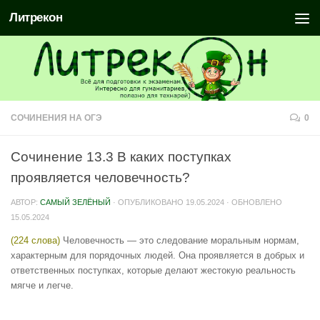
Литрекон
СОЧИНЕНИЯ НА ОГЭ
0
Сочинение 13.3 В каких поступках
проявляется человечность?
АВТОР:
САМЫЙ ЗЕЛЁНЫЙ
· ОПУБЛИКОВАНО
19.05.2024
· ОБНОВЛЕНО
15.05.2024
(224 слова)
Человечность — это следование моральным нормам,
характерным для порядочных людей. Она проявляется в добрых и
ответственных поступках, которые делают жестокую реальность
мягче и легче.