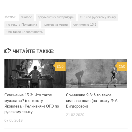
Метки:
9 класс
аргумент из литературы
ОГЭ по русскому языку
по тексту Пришвина
пример из жизни
сочинение 13.3
Что такое человечность
ЧИТАЙТЕ ТАКЖЕ:
0
0
Сочинение 15.3: Что такое
Сочинение 9.3: Что такое
мужество? (по тексту
сильная воля (по тексту Ф.А.
Яковлева «Реликвия») ОГЭ по
Вигдоровой)
русскому языку
21.02.2020
07.05.2019