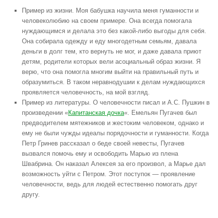
Пример из жизни. Моя бабушка научила меня гуманности и
человеколюбию на своем примере. Она всегда помогала
нуждающимся и делала это без какой-либо выгоды для себя.
Она собирала одежду и еду многодетным семьям, давала
деньги в долг тем, кто вернуть не мог, и даже давала приют
детям, родители которых вели асоциальный образ жизни. Я
верю, что она помогла многим выйти на правильный путь и
образумиться. В таком неравнодушии к делам нуждающихся
проявляется человечность, на мой взгляд.
Пример из литературы. О человечности писал и А.С. Пушкин в
произведении «
Капитанская дочка
«. Емельян Пугачев был
предводителем мятежников и жестоким человеком, однако и
ему не были чужды идеалы порядочности и гуманности. Когда
Петр Гринев рассказал о беде своей невесты, Пугачев
вызвался помочь ему и освободить Марью из плена
Швабрина. Он наказал Алексея за его произвол, а Марье дал
возможность уйти с Петром. Этот поступок — проявление
человечности, ведь для людей естественно помогать друг
другу.