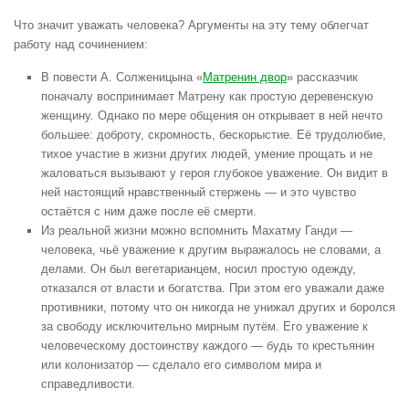
Что значит уважать человека? Аргументы на эту тему облегчат
работу над сочинением:
В повести А. Солженицына «
Матренин двор
» рассказчик
поначалу воспринимает Матрену как простую деревенскую
женщину. Однако по мере общения он открывает в ней нечто
большее: доброту, скромность, бескорыстие. Её трудолюбие,
тихое участие в жизни других людей, умение прощать и не
жаловаться вызывают у героя глубокое уважение. Он видит в
ней настоящий нравственный стержень — и это чувство
остаётся с ним даже после её смерти.
Из реальной жизни можно вспомнить Махатму Ганди —
человека, чьё уважение к другим выражалось не словами, а
делами. Он был вегетарианцем, носил простую одежду,
отказался от власти и богатства. При этом его уважали даже
противники, потому что он никогда не унижал других и боролся
за свободу исключительно мирным путём. Его уважение к
человеческому достоинству каждого — будь то крестьянин
или колонизатор — сделало его символом мира и
справедливости.