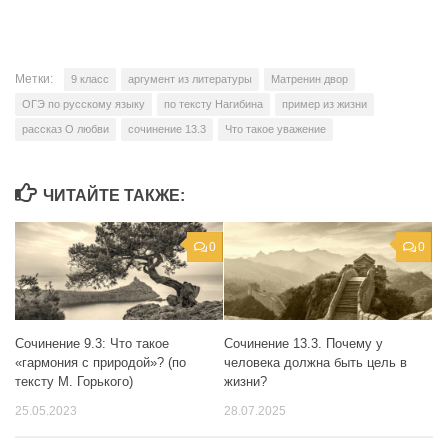
Метки:
9 класс
аргумент из литературы
Матренин двор
ОГЭ по русскому языку
по тексту Нагибина
пример из жизни
рассказ О любви
сочинение 13.3
Что такое уважение
ЧИТАЙТЕ ТАКЖЕ:
0
0
Сочинение 9.3: Что такое
Сочинение 13.3. Почему у
«гармония с природой»? (по
человека должна быть цель в
тексту М. Горького)
жизни?
25.05.2023
28.07.2025