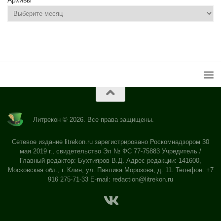
Архивы
Литрекон © 2026. Все права защищены.
Сетевое издание litrekon.ru зарегистрировано Роскомнадзором 30
мая 2019 г., свидетельство Эл № ФС 77-75883 Учредитель /
Главный редактор: Бухтияров В.Д. Адрес редакции: 141600,
Московская обл., г. Клин, ул. Павлика Морозова, д. 11. Телефон: +7
916 275-71-33 E-mail:
redaction@litrekon.ru