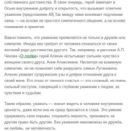
собственного достоинства. В свою очередь, герой замечает в
Оське внутреннюю доброту и открытость, что вызывает ответное
уважение (предложение 49).Так между ними возникает подлинная
связь — на основе не простого симпатичного общения, а на основе
понимания и принятия.
Важно помнить, что уважение проявляется не только в дружбе или
симпатии. Иногда оно требует от человека отказаться от своих
желаний ради достоинства другого. Так, например, в рассказе А.П.
Чехова «
О любви
» герой Алехин испытывает сильное чувство к
женщине своего друга, Анне Алексеевне. Несмотря на взаимную
симпатию, он не позволяет себе разрушить семью Лугановича.
Алехин уважает супружеские узы и доброе отношение друга к
своей жене. Его отказ от личного счастья — это сложный, но очень
сильный поступок, говорящий о глубоком уважении к людям, их
чувствам и судьбам.
Таким образом, уважать — значит видеть в человеке внутреннюю
ценность, даже если она не сразу бросается в глаза. Это умение
сдерживать свои порывы, сохранять верность, признавать за
другим право быть другим. Без уважения невозможны ни дружба,
ни любовь, ни человечность.