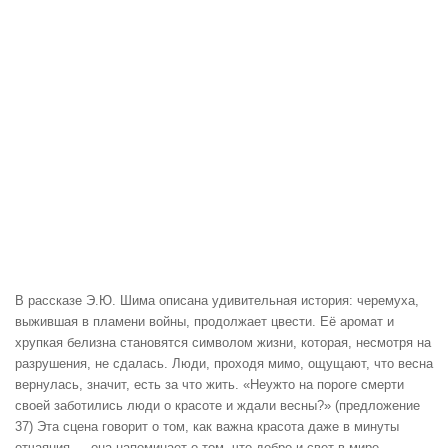
В рассказе Э.Ю. Шима описана удивительная история: черемуха,
выжившая в пламени войны, продолжает цвести. Её аромат и
хрупкая белизна становятся символом жизни, которая, несмотря на
разрушения, не сдалась. Люди, проходя мимо, ощущают, что весна
вернулась, значит, есть за что жить. «Неужто на пороге смерти
своей заботились люди о красоте и ждали весны?» (предложение
37) Эта сцена говорит о том, как важна красота даже в минуты
отчаяния — она напоминает о том, что добро и свет в мире