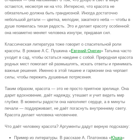
остаются, несмотря ни на что. Интересно, что красота не
обязательно должна быть грандиозной. Иногда достаточно
небольшой детали — цветка, мелодии, закатного неба — чтобы в
душе появилась тихая радость. Это и делает красоту особенной:
она незаметно меняет человека изнутри, придавая сил.
Классическая литература тоже говорит о спасительной роли
красоты. В романе А.С. Пушкина «
Евгений Онегин
» Татьяна часто
уходит в сад, чтобы остаться наедине с собой. Природная красота
родных мест помогает ей размышлять, искать ответы и принимать
важные решения. Именно в этой тишине и гармонии она черпает
силы, чтобы пережить душевные потрясения.
Таким образом, красота — это не просто приятное зрелище. Она
дарит вдохновение, даёт надежду, утешает и учит видеть мир
глубже. В моменты радости она наполняет сердце, а в минуты
печали — поддерживает, не даёт погаснуть внутреннему свету.
Красота делает человека человечнее.
Что даёт человеку красота? Аргументы дадут верную подсказку:
Пример из литературы. В рассказе А. Платонова «
Юшка
»