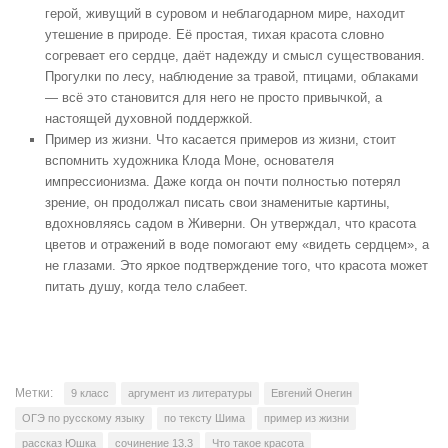
герой, живущий в суровом и неблагодарном мире, находит
утешение в природе. Её простая, тихая красота словно
согревает его сердце, даёт надежду и смысл существования.
Прогулки по лесу, наблюдение за травой, птицами, облаками
— всё это становится для него не просто привычкой, а
настоящей духовной поддержкой.
Пример из жизни. Что касается примеров из жизни, стоит
вспомнить художника Клода Моне, основателя
импрессионизма. Даже когда он почти полностью потерял
зрение, он продолжал писать свои знаменитые картины,
вдохновляясь садом в Живерни. Он утверждал, что красота
цветов и отражений в воде помогают ему «видеть сердцем», а
не глазами. Это яркое подтверждение того, что красота может
питать душу, когда тело слабеет.
Метки:
9 класс
аргумент из литературы
Евгений Онегин
ОГЭ по русскому языку
по тексту Шима
пример из жизни
рассказ Юшка
сочинение 13.3
Что такое красота