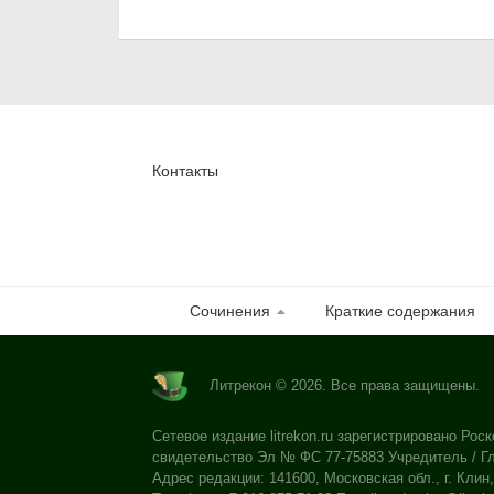
Контакты
Сочинения
Краткие содержания
Литрекон © 2026. Все права защищены.
Сетевое издание litrekon.ru зарегистрировано Роск
свидетельство Эл № ФС 77-75883 Учредитель / Гл
Адрес редакции: 141600, Московская обл., г. Клин,