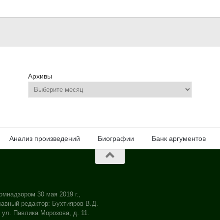
Архивы
Анализ произведений
Биографии
Банк аргументов
омнадзором 30 мая 2019 г.,
авный редактор: Бухтияров В.Д.
 ул. Павлика Морозова, д. 11.