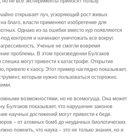
 но не все эксперименты приносят пользу.
чайно открывает луч, ускоряющий рост живых
 на благо, власти применяют изобретение для
тных. Однако из-за ошибки вместо кур появляются
под контроля и начинают уничтожать все вокруг.
 агрессивность. Ученые не смогли вовремя
ение проблемы. В этом произведении Булгаков
и спешка могут привести к катастрофе. Открытие
, привело к хаосу. Этот пример наглядно показывает,
нструмент, которым нужно пользоваться осторожно.
кими.
громными возможностями, но не всемогуща. Она может
ну. Булгаков показывает, что нарушение законов
ие научных достижений могут привести к беде.
еров – от атомных бомб до неудачных биологических
жно помнить, что наука – это не только знания, но и