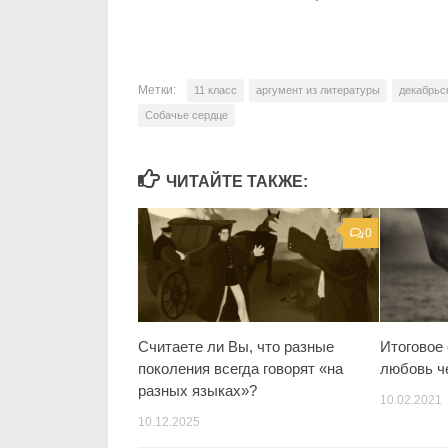
Метки:
11 класс
аргумент из литературы
декабрьс
Собачье сердце
ЧИТАЙТЕ ТАКЖЕ:
0
Считаете ли Вы, что разные
Итоговое
поколения всегда говорят «на
любовь ч
разных языках»?
10.02.2021
10.12.2025