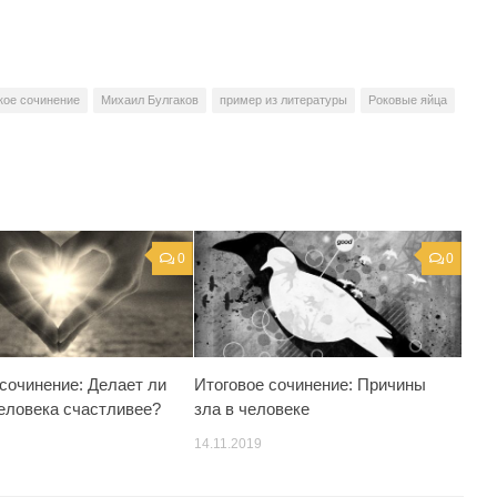
кое сочинение
Михаил Булгаков
пример из литературы
Роковые яйца
0
0
 сочинение: Делает ли
Итоговое сочинение: Причины
еловека счастливее?
зла в человеке
14.11.2019