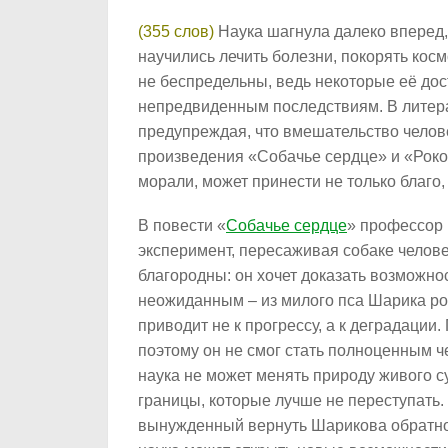
(355 слов)
Наука шагнула далеко вперед,
научились лечить болезни, покорять кос
не беспредельны, ведь некоторые её дос
непредвиденным последствиям. В литер
предупреждая, что вмешательство челове
произведения «Собачье сердце» и «Роко
морали, может принести не только благо,
В повести «
Собачье сердце
» профессор
эксперимент, пересаживая собаке челове
благородны: он хочет доказать возможно
неожиданным – из милого пса Шарика ро
приводит не к прогрессу, а к деградации
поэтому он не смог стать полноценным че
наука не может менять природу живого с
границы, которые лучше не переступать.
вынужденный вернуть Шарикова обратно 