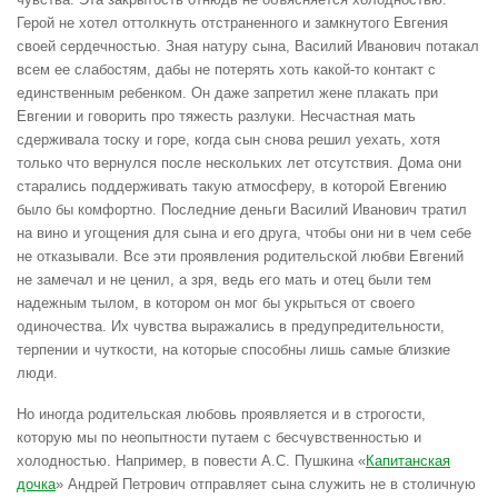
Герой не хотел оттолкнуть отстраненного и замкнутого Евгения
своей сердечностью. Зная натуру сына, Василий Иванович потакал
всем ее слабостям, дабы не потерять хоть какой-то контакт с
единственным ребенком. Он даже запретил жене плакать при
Евгении и говорить про тяжесть разлуки. Несчастная мать
сдерживала тоску и горе, когда сын снова решил уехать, хотя
только что вернулся после нескольких лет отсутствия. Дома они
старались поддерживать такую атмосферу, в которой Евгению
было бы комфортно. Последние деньги Василий Иванович тратил
на вино и угощения для сына и его друга, чтобы они ни в чем себе
не отказывали. Все эти проявления родительской любви Евгений
не замечал и не ценил, а зря, ведь его мать и отец были тем
надежным тылом, в котором он мог бы укрыться от своего
одиночества. Их чувства выражались в предупредительности,
терпении и чуткости, на которые способны лишь самые близкие
люди.
Но иногда родительская любовь проявляется и в строгости,
которую мы по неопытности путаем с бесчувственностью и
холодностью. Например, в повести А.С. Пушкина «
Капитанская
дочка
» Андрей Петрович отправляет сына служить не в столичную