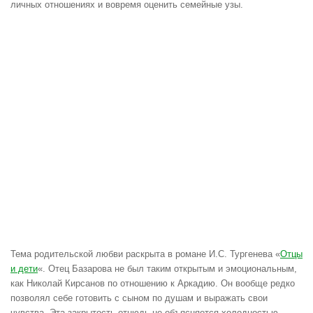
личных отношениях и вовремя оценить семейные узы.
Тема родительской любви раскрыта в романе И.С. Тургенева «
Отцы
и дети
«. Отец Базарова не был таким открытым и эмоциональным,
как Николай Кирсанов по отношению к Аркадию. Он вообще редко
позволял себе готовить с сыном по душам и выражать свои
чувства. Эта закрытость отнюдь не объясняется холодностью.