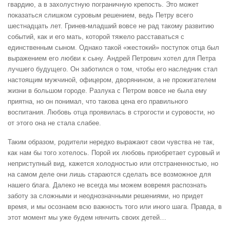
гвардию, а в захолустную пограничную крепость. Это может
показаться слишком суровым решением, ведь Петру всего
шестнадцать лет. Гринев-младший вовсе не рад такому развитию
событий, как и его мать, которой тяжело расставаться с
единственным сыном. Однако такой «жестокий» поступок отца был
выражением его любви к сыну. Андрей Петрович хотел для Петра
лучшего будущего. Он заботился о том, чтобы его наследник стал
настоящим мужчиной, офицером, дворянином, а не прожигателем
жизни в большом городе. Разлука с Петром вовсе не была ему
приятна, но он понимал, что такова цена его правильного
воспитания. Любовь отца проявилась в строгости и суровости, но
от этого она не стала слабее.
Таким образом, родители нередко выражают свои чувства не так,
как нам бы того хотелось. Порой их любовь приобретает суровый и
неприступный вид, кажется холодностью или отстраненностью, но
на самом деле они лишь стараются сделать все возможное для
нашего блага. Далеко не всегда мы можем вовремя распознать
заботу за сложными и неоднозначными решениями, но придет
время, и мы осознаем всю важность того или иного шага. Правда, в
этот момент мы уже будем нянчить своих детей…