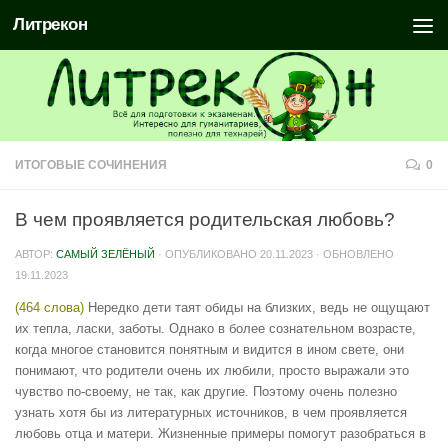
Литрекон
ИТОГОВЫЕ СОЧИНЕНИЯ
0
В чем проявляется родительская любовь?
АВТОР:
САМЫЙ ЗЕЛЁНЫЙ
· ОПУБЛИКОВАНО
20.11.2023
· ОБНОВЛЕНО
19.11.2023
(464 слова)
Нередко дети таят обиды на близких, ведь не ощущают
их тепла, ласки, заботы. Однако в более сознательном возрасте,
когда многое становится понятным и видится в ином свете, они
понимают, что родители очень их любили, просто выражали это
чувство по-своему, не так, как другие. Поэтому очень полезно
узнать хотя бы из литературных источников, в чем проявляется
любовь отца и матери. Жизненные примеры помогут разобраться в