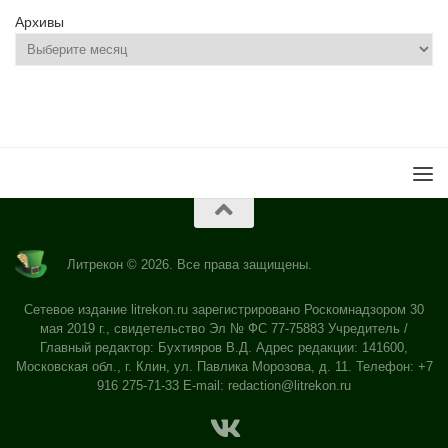
Архивы
Литрекон © 2026. Все права защищены.
Сетевое издание litrekon.ru зарегистрировано Роскомнадзором 30
мая 2019 г., свидетельство Эл № ФС 77-75883 Учредитель /
Главный редактор: Бухтияров В.Д. Адрес редакции: 141600,
Московская обл., г. Клин, ул. Павлика Морозова, д. 11. Телефон: +7
916 275-71-33 E-mail:
redaction@litrekon.ru