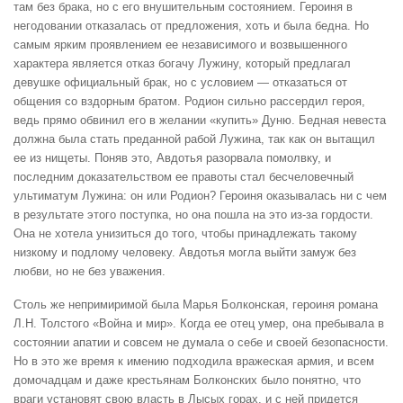
там без брака, но с его внушительным состоянием. Героиня в
негодовании отказалась от предложения, хоть и была бедна. Но
самым ярким проявлением ее независимого и возвышенного
характера является отказ богачу Лужину, который предлагал
девушке официальный брак, но с условием — отказаться от
общения со вздорным братом. Родион сильно рассердил героя,
ведь прямо обвинил его в желании «купить» Дуню. Бедная невеста
должна была стать преданной рабой Лужина, так как он вытащил
ее из нищеты. Поняв это, Авдотья разорвала помолвку, и
последним доказательством ее правоты стал бесчеловечный
ультиматум Лужина: он или Родион? Героиня оказывалась ни с чем
в результате этого поступка, но она пошла на это из-за гордости.
Она не хотела унизиться до того, чтобы принадлежать такому
низкому и подлому человеку. Авдотья могла выйти замуж без
любви, но не без уважения.
Столь же непримиримой была Марья Болконская, героиня романа
Л.Н. Толстого «Война и мир». Когда ее отец умер, она пребывала в
состоянии апатии и совсем не думала о себе и своей безопасности.
Но в это же время к имению подходила вражеская армия, и всем
домочадцам и даже крестьянам Болконских было понятно, что
враги установят свою власть в Лысых горах, и с ней придется