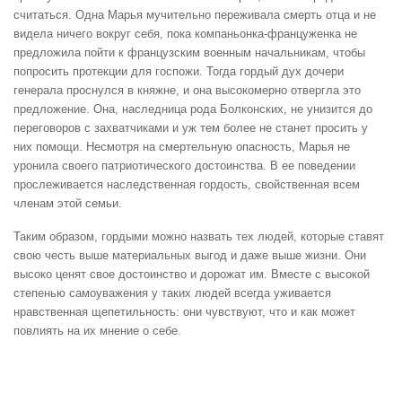
считаться. Одна Марья мучительно переживала смерть отца и не
видела ничего вокруг себя, пока компаньонка-француженка не
предложила пойти к французским военным начальникам, чтобы
попросить протекции для госпожи. Тогда гордый дух дочери
генерала проснулся в княжне, и она высокомерно отвергла это
предложение. Она, наследница рода Болконских, не унизится до
переговоров с захватчиками и уж тем более не станет просить у
них помощи. Несмотря на смертельную опасность, Марья не
уронила своего патриотического достоинства. В ее поведении
прослеживается наследственная гордость, свойственная всем
членам этой семьи.
Таким образом, гордыми можно назвать тех людей, которые ставят
свою честь выше материальных выгод и даже выше жизни. Они
высоко ценят свое достоинство и дорожат им. Вместе с высокой
степенью самоуважения у таких людей всегда уживается
нравственная щепетильность: они чувствуют, что и как может
повлиять на их мнение о себе.