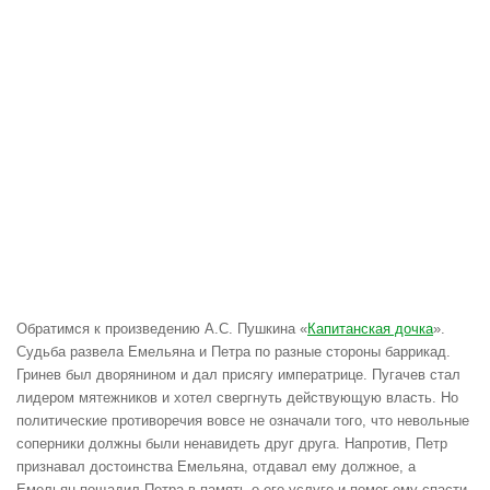
Обратимся к произведению А.С. Пушкина «
Капитанская дочка
».
Судьба развела Емельяна и Петра по разные стороны баррикад.
Гринев был дворянином и дал присягу императрице. Пугачев стал
лидером мятежников и хотел свергнуть действующую власть. Но
политические противоречия вовсе не означали того, что невольные
соперники должны были ненавидеть друг друга. Напротив, Петр
признавал достоинства Емельяна, отдавал ему должное, а
Емельян пощадил Петра в память о его услуге и помог ему спасти