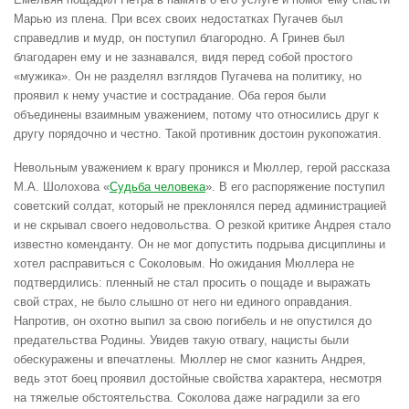
Марью из плена. При всех своих недостатках Пугачев был
справедлив и мудр, он поступил благородно. А Гринев был
благодарен ему и не зазнавался, видя перед собой простого
«мужика». Он не разделял взглядов Пугачева на политику, но
проявил к нему участие и сострадание. Оба героя были
объединены взаимным уважением, потому что относились друг к
другу порядочно и честно. Такой противник достоин рукопожатия.
Невольным уважением к врагу проникся и Мюллер, герой рассказа
М.А. Шолохова «
Судьба человека
». В его распоряжение поступил
советский солдат, который не преклонялся перед администрацией
и не скрывал своего недовольства. О резкой критике Андрея стало
известно коменданту. Он не мог допустить подрыва дисциплины и
хотел расправиться с Соколовым. Но ожидания Мюллера не
подтвердились: пленный не стал просить о пощаде и выражать
свой страх, не было слышно от него ни единого оправдания.
Напротив, он охотно выпил за свою погибель и не опустился до
предательства Родины. Увидев такую отвагу, нацисты были
обескуражены и впечатлены. Мюллер не смог казнить Андрея,
ведь этот боец проявил достойные свойства характера, несмотря
на тяжелые обстоятельства. Соколова даже наградили за его