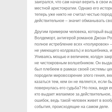
заигрался, что сам начал верить в свои
местной аристократии. Однако его истори
теперь уже никто не считал честью поро
действительное – значит обманывать св
Другим примером человека, который выд
Волдеморт, антигерой романов Джоан Ро
полное истребление всех «полукровок» 
не умеющего колдовать) и волшебника, 
Упиваясь мощью и величием, колдун закры
не чистокровным волшебником. Он выдава
был плебеем в рамках своей системы це
породили мировоззрение злого гения, ве
казаться тем, кем он не является, если б
повернулась его судьба? Но пока, видя е
кто выдает желаемое за действительное,
ошибок, ведь такой человек живет в воо
события, происходящие на самом деле.