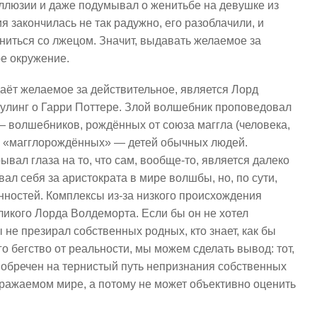
 иллюзии и даже подумывал о женитьбе на девушке из
я закончилась не так радужно, его разоблачили, и
дниться со лжецом. Значит, выдавать желаемое за
ое окружение.
аёт желаемое за действительное, является Лорд
улинг о Гарри Поттере. Злой волшебник проповедовал
— волшебников, рождённых от союза маггла (человека,
и «магглорождённых» — детей обычных людей.
вал глаза на то, что сам, вообще-то, является далеко
л себя за аристократа в мире волшбы, но, по сути,
нностей. Комплексы из-за низкого происхождения
ликого Лорда Волдеморта. Если бы он не хотел
ы не презирал собственных родных, кто знает, как бы
го бегство от реальности, мы можем сделать вывод: тот,
 обречен на тернистый путь непризнания собственных
бражаемом мире, а потому не может объективно оценить