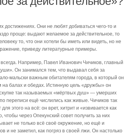
ое за действительное»?
х достижениях. Они не любят добиваться чего-то и
раздо проще: выдают желаемое за действительное, то
ловеку то, что они хотели бы иметь или видеть, но не
выражение, приведу литературные примеры.
е, всегда. Например, Павел Иванович Чичиков, главный
уши». Он занимался тем, что выдавал себя за
мало-мальски важным обитателям города, в который он
 на балах и обедах. Истинную цель «дружбы» он
в скупке так называемых «мёртвых душ» — умерших
по переписи ещё числились как живые. Чичиков так
для этого на всё: он врет, хитрит и «извивается как
, чтобы через Опекунский совет получить за них
ывает не только всё своё окружение, но ещё и
в и не заметил, как погряз в своей лжи. Он настолько