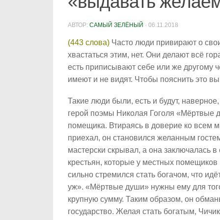
«выдавать желаем
АВТОР:
САМЫЙ ЗЕЛЁНЫЙ
·
06.11.2018
(443 слова)
Часто люди привирают о свои
хвастаться этим, нет. Они делают всё го
есть приписывают себе или же другому че
имеют и не видят. Чтобы пояснить это 
Такие люди были, есть и будут, наверно
герой поэмы Николая Гоголя «Мёртвые д
помещика. Втираясь в доверие ко всем 
приехал, он становился желанным гостем
мастерски скрывал, а она заключалась 
крестьян, которые у местных помещиков 
сильно стремился стать богачом, что идёт 
уж». «Мёртвые души» нужны ему для того
крупную сумму. Таким образом, он обман
государство. Желая стать богатым, Чичико