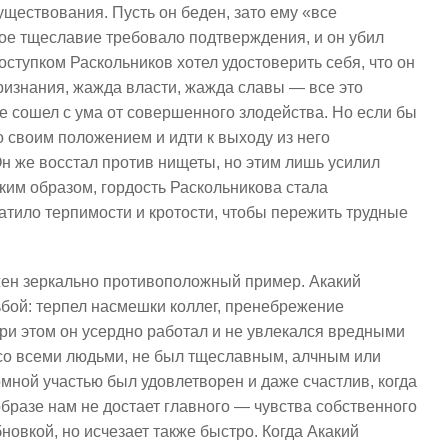
уществования. Пусть он беден, зато ему «все
ное тщеславие требовало подтверждения, и он убил
оступком Раскольников хотел удостоверить себя, что он
изнания, жажда власти, жажда славы — все это
е сошел с ума от совершенного злодейства. Но если бы
о своим положением и идти к выходу из него
Он же восстал против нищеты, но этим лишь усилил
ким образом, гордость Раскольникова стала
ватило терпимости и кротости, чтобы пережить трудные
жен зеркально противоположный пример. Акакий
ьбой: терпел насмешки коллег, пренебрежение
ри этом он усердно работал и не увлекался вредными
со всеми людьми, не был тщеславным, алчным или
мной участью был удовлетворен и даже счастлив, когда
образе нам не достает главного — чувства собственного
новкой, но исчезает также быстро. Когда Акакий