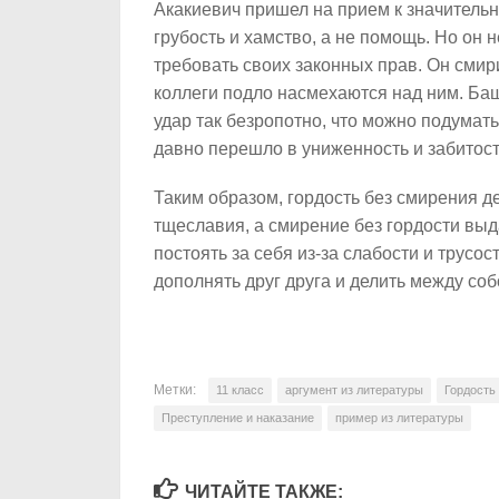
Акакиевич пришел на прием к значительн
грубость и хамство, а не помощь. Но он 
требовать своих законных прав. Он смирил
коллеги подло насмехаются над ним. Ба
удар так безропотно, что можно подумать
давно перешло в униженность и забитость
Таким образом, гордость без смирения 
тщеславия, а смирение без гордости выд
постоять за себя из-за слабости и трусос
дополнять друг друга и делить между соб
Метки:
11 класс
аргумент из литературы
Гордость
Преступление и наказание
пример из литературы
ЧИТАЙТЕ ТАКЖЕ: