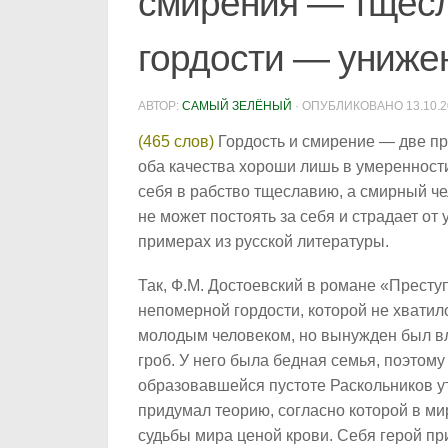
смирения — тщесл
гордости — униже
АВТОР:
САМЫЙ ЗЕЛЁНЫЙ
· ОПУБЛИКОВАНО
13.10.
(465 слов)
Гордость и смирение — две пр
оба качества хороши лишь в умеренности.
себя в рабство тщеславию, а смирный че
не может постоять за себя и страдает о
примерах из русской литературы.
Так, Ф.М. Достоевский в романе «Престу
непомерной гордости, которой не хвати
молодым человеком, но вынужден был вл
гроб. У него была бедная семья, поэтому
образовавшейся пустоте Раскольников ут
придумал теорию, согласно которой в м
судьбы мира ценой крови. Себя герой при