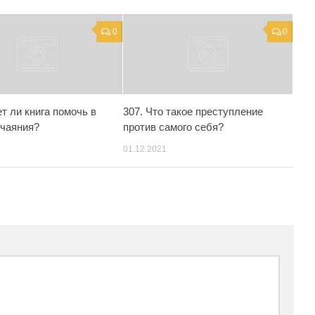
0
0
т ли книга помочь в
307. Что такое преступление
тчаяния?
против самого себя?
01.12.2021