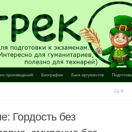
из произведений
Биографии
Банк аргументов
Подготовк
0
е: Гордость без