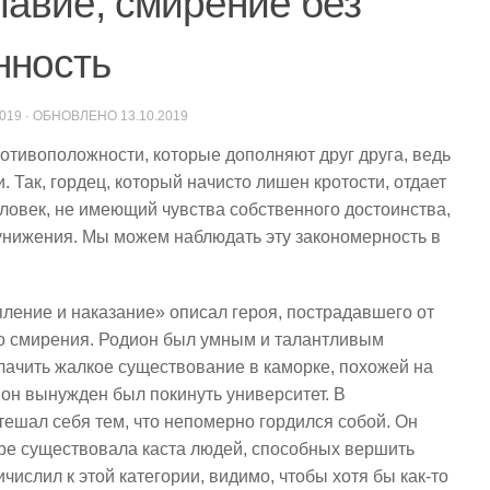
авие, смирение без
нность
2019
· ОБНОВЛЕНО
13.10.2019
отивоположности, которые дополняют друг друга, ведь
 Так, гордец, который начисто лишен кротости, отдает
ловек, не имеющий чувства собственного достоинства,
т унижения. Мы можем наблюдать эту закономерность в
пление и наказание» описал героя, пострадавшего от
ло смирения. Родион был умным и талантливым
ачить жалкое существование в каморке, похожей на
 он вынужден был покинуть университет. В
ешал себя тем, что непомерно гордился собой. Он
ире существовала каста людей, способных вершить
числил к этой категории, видимо, чтобы хотя бы как-то