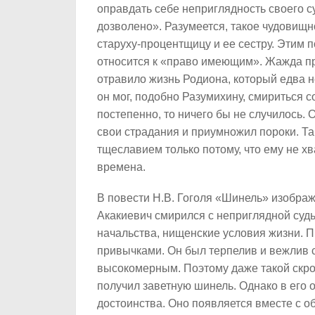
оправдать себе неприглядность своего с
дозволено». Разумеется, такое чудовищ
старуху-процентщицу и ее сестру. Этим п
относится к «право имеющим». Жажда пр
отравило жизнь Родиона, который едва н
он мог, подобно Разумихину, смириться с
постепенно, то ничего бы не случилось. 
свои страдания и приумножил пороки. Та
тщеславием только потому, что ему не х
времена.
В повести Н.В. Гоголя «Шинель» изобра
Акакиевич смирился с неприглядной суд
начальства, нищенские условия жизни. П
привычками. Он был терпелив и вежлив 
высокомерным. Поэтому даже такой скро
получил заветную шинель. Однако в его 
достоинства. Оно появляется вместе с об