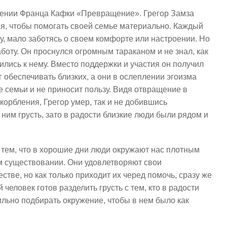
дении Франца Кафки «Превращение». Грегор Замза
я, чтобы помогать своей семье материально. Каждый
у, мало заботясь о своем комфорте или настроении. Но
работу. Он проснулся огромным тараканом и не знал, как
лись к нему. Вместо поддержки и участия он получил
г обеспечивать близких, а они в ослеплении эгоизма
ге семьи и не приносит пользу. Видя отвращение в
скорбления, Грегор умер, так и не добившись
 ним грусть, зато в радости близкие люди были рядом и
 тем, что в хорошие дни люди окружают нас плотным
м существовании. Они удовлетворяют свои
тве, но как только приходит их черед помочь, сразу же
человек готов разделить грусть с тем, кто в радости
ильно подбирать окружение, чтобы в нем было как