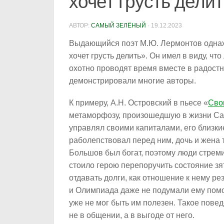
хочет грусть дели
АВТОР:
САМЫЙ ЗЕЛЁНЫЙ
·
19.12.2023
Выдающийся поэт М.Ю. Лермонтов однажд
хочет грусть делить». Он имел в виду, чт
охотно проводят время вместе в радост
демонстрировали многие авторы.
К примеру, А.Н. Островский в пьесе «
Сво
метаморфозу, произошедшую в жизни Сам
управлял своими капиталами, его близки
раболепствовал перед ним, дочь и жена т
Большов был богат, поэтому люди стреми
стоило герою перепоручить состояние зя
отдавать долги, как отношение к нему ре
и Олимпиада даже не подумали ему помоч
уже не мог быть им полезен. Такое пове
не в общении, а в выгоде от него.