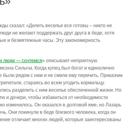
ть»
ы сказал: «Делить веселье все готовы – никто не
о люди не желают поддержать друг друга в беде, хотя
ные и безмятежные часы. Эту закономерность
и люди — сочтемся
» описывает неприятную
сона Силыча. Когда купец был богат и единолично
е были рядом с ним и не смели ему перечить. Приказчик
репетали, стараясь во всем угодить кормильцу.
лись разделить с ним веселье обеспеченной жизни. Но
тю и дочери, чтобы избавиться от необходимости
зко изменилось. Он оказался в долговой яме, но Лазарь
ь. Они покинули в беде близкого человека, когда он
дение отличает многих людей, которые заинтересованы