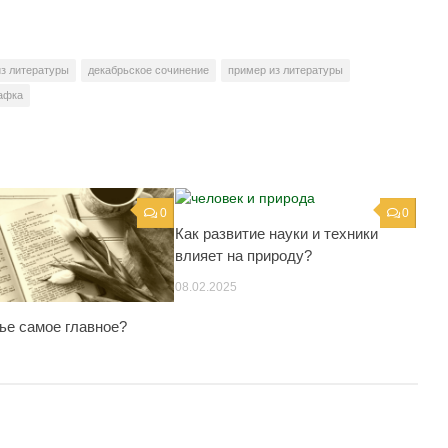
из литературы
декабрьское сочинение
пример из литературы
афка
0
0
Как развитие науки и техники
влияет на природу?
08.02.2025
ье самое главное?