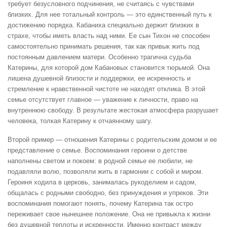
требует безусловного подчинения, не считаясь с чувствами
близких. Для нее тотальный контроль — это единственный путь к
достижению порядка. Кабаниха специально держит близких в
страхе, чтобы иметь власть над ними. Ее сын Тихон не способен
самостоятельно принимать решения, так как привык жить под
постоянным давлением матери. Особенно трагична судьба
Катерины, для которой дом Кабановых становится тюрьмой. Она
лишена душевной близости и поддержки, ее искренность и
стремление к нравственной чистоте не находят отклика. В этой
семье отсутствует главное — уважение к личности, право на
внутреннюю свободу. В результате жестокая атмосфера разрушает
человека, толкая Катерину к отчаянному шагу.
Второй пример — отношения Катерины с родительским домом и ее
представление о семье. Воспоминания героини о детстве
наполнены светом и покоем: в родной семье ее любили, не
подавляли волю, позволяли жить в гармонии с собой и миром.
Героиня ходила в церковь, занималась рукоделием и садом,
общалась с родными свободно, без принуждения и упреков. Эти
воспоминания помогают понять, почему Катерина так остро
переживает свое нынешнее положение. Она не привыкла к жизни
без душевной теплоты и искренности. Именно контраст между