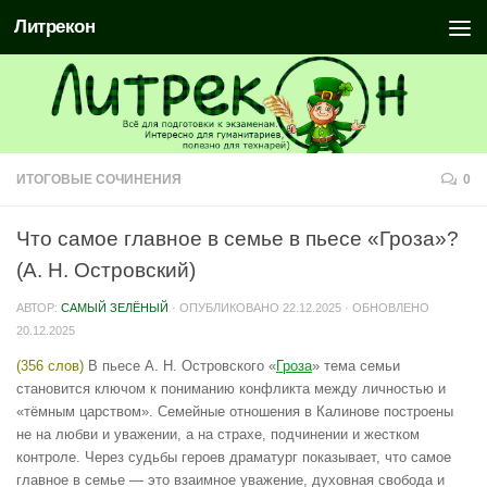
Литрекон
ИТОГОВЫЕ СОЧИНЕНИЯ
0
Что самое главное в семье в пьесе «Гроза»?
(А. Н. Островский)
АВТОР:
САМЫЙ ЗЕЛЁНЫЙ
· ОПУБЛИКОВАНО
22.12.2025
· ОБНОВЛЕНО
20.12.2025
(356 слов)
В пьесе А. Н. Островского «
Гроза
» тема семьи
становится ключом к пониманию конфликта между личностью и
«тёмным царством». Семейные отношения в Калинове построены
не на любви и уважении, а на страхе, подчинении и жестком
контроле. Через судьбы героев драматург показывает, что самое
главное в семье — это взаимное уважение, духовная свобода и