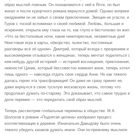
образ мыслей ложным. Он познакомился с ней в Ялте, но был
женат и после курортного романа вернулся домой. Однако вопреки
ожиданиям он не забыл о своем приключении. Эмоции не угасли, и
Гуров с тоской вспоминал о своей любимой. Любовь, большая и
искренняя, открыла ему глаза на то, как глупо и бестолково он жил:
«Что за бестолковые ночи, какие неинтересные, незаметные дни!
Неистовая игра в карты, обжорство, пьянство, постоянные
разговоры всё об одном». Дмитрий, который всегда с презрением и
высокомерием отзывался о женщинах, теперь мечтал поделиться с
кем-нибудь другой историей — историей восхищения, преклонения,
нежности! Циник, который бессовестно изменял жене, теперь хотел
лишь одного — навсегда отдать свое сердце Анне. Но как тяжело
далась герою эта трансформация! Он даже не сразу принял ее,
даже вернулся в свою тусклую московскую жизнь, потому что
продолжал думать по-старому. Это доказывает, что самое трудно в
деле перемен — это переделать свой образ мыслей.
Теперь рассмотрим глобальные перемены в обществе. М.А.
Шолохов в романе «Поднятая целина» изобразил процесс
коллективизации в деревне. Изначально Давыдову было очень
тяжело убедить казаков думать иначе. Они по-прежнему мыслили