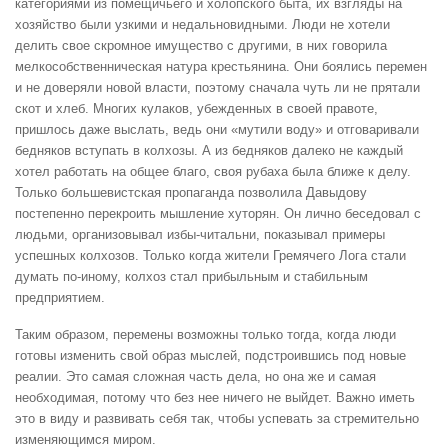
категориями из помещичьего и холопского быта, их взгляды на
хозяйство были узкими и недальновидными. Люди не хотели
делить свое скромное имущество с другими, в них говорила
мелкособственническая натура крестьянина. Они боялись перемен
и не доверяли новой власти, поэтому сначала чуть ли не прятали
скот и хлеб. Многих кулаков, убежденных в своей правоте,
пришлось даже выслать, ведь они «мутили воду» и отговаривали
бедняков вступать в колхозы. А из бедняков далеко не каждый
хотел работать на общее благо, своя рубаха была ближе к делу.
Только большевистская пропаганда позволила Давыдову
постепенно перекроить мышление хуторян. Он лично беседовал с
людьми, организовывал избы-читальни, показывал примеры
успешных колхозов. Только когда жители Гремячего Лога стали
думать по-иному, колхоз стал прибыльным и стабильным
предприятием.
Таким образом, перемены возможны только тогда, когда люди
готовы изменить свой образ мыслей, подстроившись под новые
реалии. Это самая сложная часть дела, но она же и самая
необходимая, потому что без нее ничего не выйдет. Важно иметь
это в виду и развивать себя так, чтобы успевать за стремительно
изменяющимся миром.