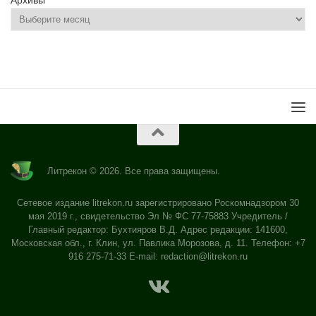
Архивы
Литрекон © 2026. Все права защищены.
Сетевое издание litrekon.ru зарегистрировано Роскомнадзором 30
мая 2019 г., свидетельство Эл № ФС 77-75883 Учредитель /
Главный редактор: Бухтияров В.Д. Адрес редакции: 141600,
Московская обл., г. Клин, ул. Павлика Морозова, д. 11. Телефон: +7
916 275-71-33 E-mail:
redaction@litrekon.ru