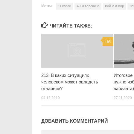
Метки:
11 класс
Анна Каренина
Война и мир
Ле
ЧИТАЙТЕ ТАКЖЕ:
0
213. В каких ситуациях
Итоговое 
человеком может овладеть
нужно изб
отчаяние?
варианта
04.12.2019
27.11.2020
ДОБАВИТЬ КОММЕНТАРИЙ