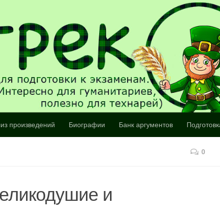
из произведений
Биографии
Банк аргументов
Подготовк
0
великодушие и