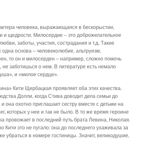
актера человека, выражающаяся в бескорыстии,
ти и щедрости. Милосердие – это доброжелательное
бви, заботы, участия, сострадания и т.д. Такие
х одна основа – человеколюбие, альтруизм,
ен, то он и милосерден – например, сложно помочь
, не заботишься о нем. В литературе есть немало
душа», и «милое сердце».
нина» Кити Щербацкая проявляет оба этих качества.
едства Долли, когда Стива доводит дела семьи до
 и она охотно приглашает сестру вместе с детьми на
г, которых у нее и так не было. В то же время героине
а провожает в последний путь брата Левина, Николая.
но Кити это не пугало: она до последнего ухаживала за
же убраться в номере гостиницы. Значит, великодушие,