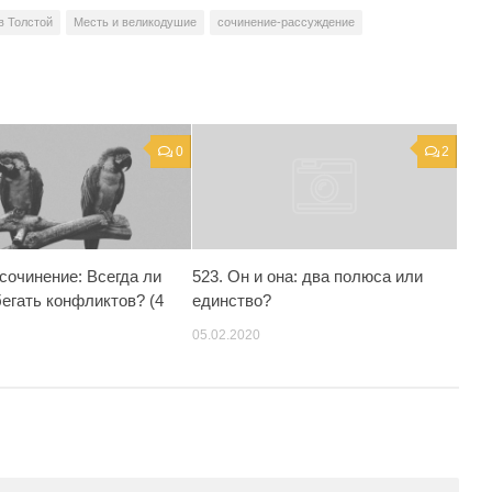
в Толстой
Месть и великодушие
сочинение-рассуждение
0
2
сочинение: Всегда ли
523. Он и она: два полюса или
егать конфликтов? (4
единство?
)
05.02.2020