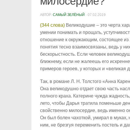
милосердие?
АВТОР:
САМЫЙ ЗЕЛЁНЫЙ
·
07.02.2019
(344 слова)
Великодушие – это черта хар
умении понимать и прощать, уступчивос
отношение к окружающим, состоящее из лю
понятия тесно взаимосвязаны, ведь у ни
бескорыстность. Если человек великодуш
ближнему, если не жалеешь его искренне
примеров героев, у которых и «великая 
Так, в романе Л. Н. Толстого «Анна Каре
Она великодушно отдает свою часть насл
полного краха. Катерине чужда жадность,
лето, чтобы Дарья тратила поменьше дене
свойственно милосердие, ведь именно он
Он был болен чахоткой, умирал в муках, 
ним, не брезгуя переменить постель и да