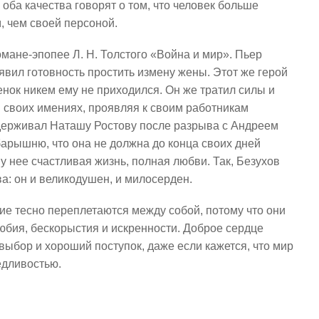
 оба качества говорят о том, что человек больше
, чем своей персоной.
мане-эпопее Л. Н. Толстого «Война и мир». Пьер
явил готовность простить измену жены. Этот же герой
енок никем ему не приходился. Он же тратил силы и
в своих имениях, проявляя к своим работникам
ддерживал Наташу Ростову после разрыва с Андреем
арышню, что она не должна до конца своих дней
у нее счастливая жизнь, полная любви. Так, Безухов
а: он и великодушен, и милосерден.
ие тесно переплетаются между собой, потому что они
юбия, бескорыстия и искренности. Доброе сердце
выбор и хороший поступок, даже если кажется, что мир
едливостью.