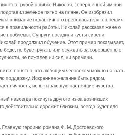
 пишет о грубой ошибке Николая, совершённой им при
подставил зелёное пятно на плане. Он изобразил
екла внимание педантичного преподавателя, он решил
ься в правильности работы. Николай рассказал жене о
е проблемы. Супруги посадили кусты сирени.
Николай продолжил обучение. Этот пример показывает,
в беде, не будет ругать или осуждать за совершённые
удности, не пожалев ни сил, ни времени.
вится понятно, что любящим человеком можно назвать
мую поддержку. Искреннее желание быть рядом,
ичает личность, испытывающую настоящие чувства.
бный навсегда покинуть другого из-за возникших
то действительно дорожит близким, всегда будет для
а. Главную героиню романа Ф. М. Достоевского
армеладову – можно назвать любящим человеком.