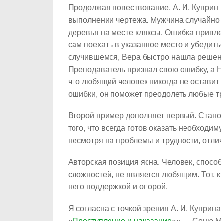
Продолжая повествование, А. И. Куприн
выполнении чертежа. Мужчина случайно 
деревья на месте кляксы. Ошибка привл
сам поехать в указанное место и убедит
случившемся, Вера быстро нашла решени
Преподаватель признал свою ошибку, а 
что любящий человек никогда не оставит 
ошибки, он поможет преодолеть любые тр
Второй пример дополняет первый. Стано
того, что всегда готов оказать необходи
несмотря на проблемы и трудности, отл
Авторская позиция ясна. Человек, спосо
сложностей, не является любящим. Тот, к
него поддержкой и опорой.
Я согласна с точкой зрения А. И. Куприн
«
Преступление и наказание
»» — Соню М