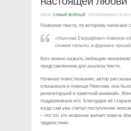
настоящей любви
АВТОР:
САМЫЙ ЗЕЛЁНЫЙ
· ОПУБЛИКОВАНО
30.06.
Название текста, по которому написано 
«Николай Евграфович Алмазов едв
снимая пальто, в фуражке прошёл
Кого можно назвать любящим человеком
представленном для анализа тексте.
Начиная повествование, автор рассказыв
отказывала в помощи Николаю, она была
репетиторшей и памятной книжкой». Жен
поддерживала его. Благодаря её старани
когда сам уже считал поступление невоз
– это тот, кто искренне желает помочь б
трудностями.