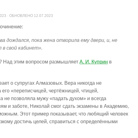
2023
· ОБНОВЛЕНО
12.07.2023
сочинение:
а дождался, пока жена отворила ему двери, и, не
 в свой кабинет».
? Над этим вопросом размышляет
А. И. Куприн
в
ает о супругах Алмазовых. Вера никогда не
 его «переписчицей, чертёжницей, чтицей,
а не позволяла мужу «падать духом» и всегда
ям и заботе, Николай смог сдать экзамены в Академию,
можным. Этот пример показывает, что любящий человек
лизкому достичь целей, справиться с определёнными