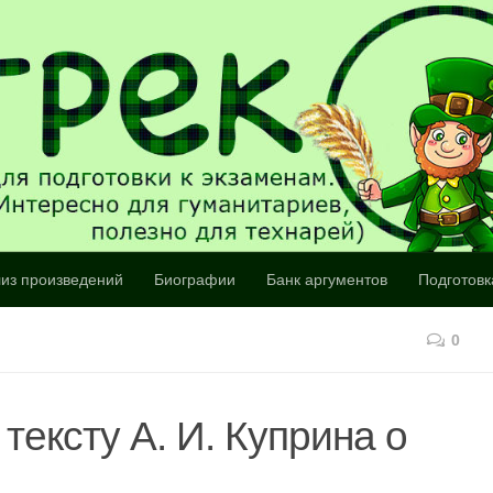
из произведений
Биографии
Банк аргументов
Подготовк
0
тексту А. И. Куприна о