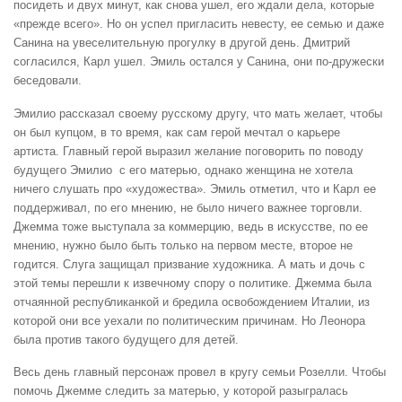
посидеть и двух минут, как снова ушел, его ждали дела, которые
«прежде всего». Но он успел пригласить невесту, ее семью и даже
Санина на увеселительную прогулку в другой день. Дмитрий
согласился, Карл ушел. Эмиль остался у Санина, они по-дружески
беседовали.
Эмилио рассказал своему русскому другу, что мать желает, чтобы
он был купцом, в то время, как сам герой мечтал о карьере
артиста. Главный герой выразил желание поговорить по поводу
будущего Эмилио с его матерью, однако женщина не хотела
ничего слушать про «художества». Эмиль отметил, что и Карл ее
поддерживал, по его мнению, не было ничего важнее торговли.
Джемма тоже выступала за коммерцию, ведь в искусстве, по ее
мнению, нужно было быть только на первом месте, второе не
годится. Слуга защищал призвание художника. А мать и дочь с
этой темы перешли к извечному спору о политике. Джемма была
отчаянной республиканкой и бредила освобождением Италии, из
которой они все уехали по политическим причинам. Но Леонора
была против такого будущего для детей.
Весь день главный персонаж провел в кругу семьи Розелли. Чтобы
помочь Джемме следить за матерью, у которой разыгралась