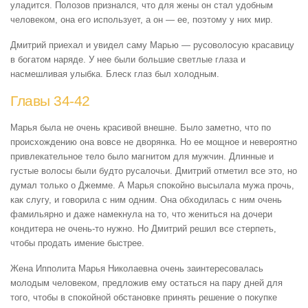
уладится. Полозов признался, что для жены он стал удобным
человеком, она его использует, а он — ее, поэтому у них мир.
Дмитрий приехал и увидел саму Марью — русоволосую красавицу
в богатом наряде. У нее были большие светлые глаза и
насмешливая улыбка. Блеск глаз был холодным.
Главы 34-42
Марья была не очень красивой внешне. Было заметно, что по
происхождению она вовсе не дворянка. Но ее мощное и невероятно
привлекательное тело было магнитом для мужчин. Длинные и
густые волосы были будто русалочьи. Дмитрий отметил все это, но
думал только о Джемме. А Марья спокойно высылала мужа прочь,
как слугу, и говорила с ним одним. Она обходилась с ним очень
фамильярно и даже намекнула на то, что жениться на дочери
кондитера не очень-то нужно. Но Дмитрий решил все стерпеть,
чтобы продать имение быстрее.
Жена Ипполита Марья Николаевна очень заинтересовалась
молодым человеком, предложив ему остаться на пару дней для
того, чтобы в спокойной обстановке принять решение о покупке