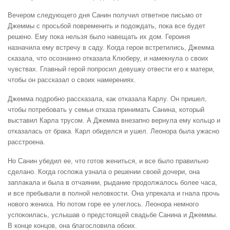
Вечером следующего дня Санин получил ответное письмо от
Джеммы с просьбой повременить и подождать, пока все будет
решено. Ему пока нельзя было навещать их дом. Героиня
назначила ему встречу в саду. Когда герои встретились, Джемма
сказала, что осознанно отказала Клюберу, и намекнула о своих
чувствах. Главный герой попросил девушку отвести его к матери,
чтобы он рассказал о своих намерениях.
Джемма подробно рассказала, как отказала Карлу. Он пришел,
чтобы потребовать у семьи отказа принимать Санина, который
выставил Карла трусом. А Джемма внезапно вернула ему кольцо и
отказалась от брака. Карл обиделся и ушел. Леонора была ужасно
расстроена.
Но Санин убедил ее, что готов жениться, и все было правильно
сделано. Когда госпожа узнала о решении своей дочери, она
заплакала и была в отчаянии, рыдание продолжалось более часа,
и все пребывали в полной неловкости. Она упрекала и гнала прочь
нового жениха. Но потом горе ее улеглось. Леонора немного
успокоилась, услышав о предстоящей свадьбе Санина и Джеммы.
В конце концов, она благословила обоих.