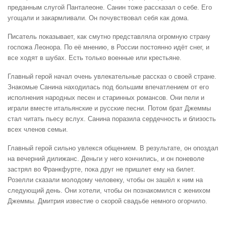
преданным слугой Панталеоне. Санин тоже рассказал о себе. Его
угощали и закармливали. Он почувствовал себя как дома.
Писатель показывает, как смутно представляла огромную страну
госпожа Леонора. По её мнению, в России постоянно идёт снег, и
все ходят в шубах. Есть только военные или крестьяне.
Главный герой начал очень увлекательные рассказ о своей стране.
Знакомые Санина находилась под большим впечатлением от его
исполнения народных песен и старинных романсов. Они пели и
играли вместе итальянские и русские песни. Потом брат Джеммы
стал читать пьесу вслух. Санина поразила сердечность и близость
всех членов семьи.
Главный герой сильно увлекся общением. В результате, он опоздал
на вечерний дилижанс. Деньги у него кончились, и он поневоле
застрял во Франкфурте, пока друг не пришлет ему на билет.
Розелли сказали молодому человеку, чтобы он зашёл к ним на
следующий день. Они хотели, чтобы он познакомился с женихом
Джеммы. Дмитрия известие о скорой свадьбе немного огорчило.