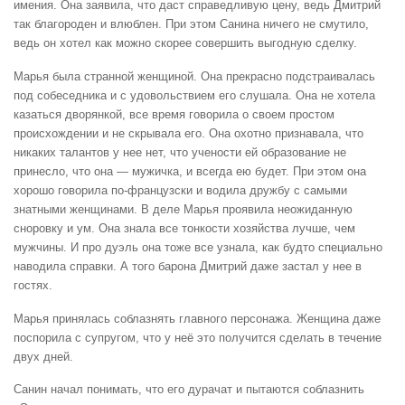
имения. Она заявила, что даст справедливую цену, ведь Дмитрий
так благороден и влюблен. При этом Санина ничего не смутило,
ведь он хотел как можно скорее совершить выгодную сделку.
Марья была странной женщиной. Она прекрасно подстраивалась
под собеседника и с удовольствием его слушала. Она не хотела
казаться дворянкой, все время говорила о своем простом
происхождении и не скрывала его. Она охотно признавала, что
никаких талантов у нее нет, что учености ей образование не
принесло, что она — мужичка, и всегда ею будет. При этом она
хорошо говорила по-французски и водила дружбу с самыми
знатными женщинами. В деле Марья проявила неожиданную
сноровку и ум. Она знала все тонкости хозяйства лучше, чем
мужчины. И про дуэль она тоже все узнала, как будто специально
наводила справки. А того барона Дмитрий даже застал у нее в
гостях.
Марья принялась соблазнять главного персонажа. Женщина даже
поспорила с супругом, что у неё это получится сделать в течение
двух дней.
Санин начал понимать, что его дурачат и пытаются соблазнить