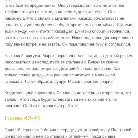
готов был ее предоставить. Она утверждала, что отчета от нее
требуют только на земле, а на небе будет уже не она. Она
намекнула, что в связях с мужчинами никаких обязательств не
налагает, и уж тем более не будет против его женитьбы на Джемме,
если между ними что-то произойдет. Дмитрий спорил и горячился,
но этот разговор лишь сближал их. Напоследок она договорилась о
последней встрече на завтра. Он поцеловал ее руку и согласился.
На конной прогулке Марью переполняло счастье, а Дмитрий решил
расслабиться и насладиться ее компанией. Бешеная скачка
доставила им наслаждение. Дмитрий был околдован ею. Как
только пошёл дождь, они решили спрятаться в маленькой
сторожке. Таким образом, супруг Марьи проиграл «пари».
Когда женщина спросила у Санина, куда теперь он отправится, тот
заявил, что всегда будет следовать за ней, пока она его не
прогонит. Он был в отчаянии и рабстве.
Главы 42-44
Главный персонаж с болью в сердце думал о рабстве у Полозовой.
Он вспоминал о нем со стыдом и отчаянием. Тогда он еще