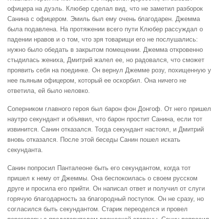
офицера на дуэль. Клюбер сделал вид, что не заметил разборок
Санина с офицером. Эмиль был ему очень благодарен. Джемма
была подавлена. На протяжении всего пути Клюбер рассуждал о
падении нравов и о том, что зря товарищи его не послушались:
нужно было обедать в закрытом помещении. Джемма откровенно
стыдилась жениха, Дмитрий жалел ее, но радовался, что сможет
проявить себя на поединке. Он вернул Джемме розу, похищенную у
нее пьяным офицером, который ее оскорбил. Она ничего не
ответила, ей было неловко.
Соперником главного героя был барон фон Донгоф. От него пришел
наутро секундант и объявил, что барон простит Санина, если тот
извинится. Санин отказался. Тогда секундант настоял, и Дмитрий
вновь отказался. После этой беседы Санин пошел искать
секунданта.
Санин попросил Панталеоне быть его секундантом, когда тот
пришел к нему от Джеммы. Она беспокоилась о своем русском
друге и просила его прийти. Он написал ответ и получил от слуги
горячую благодарность за благородный поступок. Он не сразу, но
согласился быть секундантом. Старик переоделся и провел