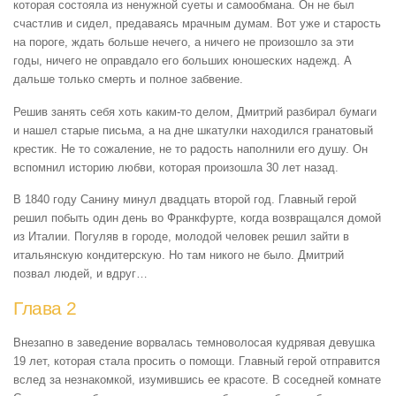
которая состояла из ненужной суеты и самообмана. Он не был
счастлив и сидел, предаваясь мрачным думам. Вот уже и старость
на пороге, ждать больше нечего, а ничего не произошло за эти
годы, ничего не оправдало его больших юношеских надежд. А
дальше только смерть и полное забвение.
Решив занять себя хоть каким-то делом, Дмитрий разбирал бумаги
и нашел старые письма, а на дне шкатулки находился гранатовый
крестик. Не то сожаление, не то радость наполнили его душу. Он
вспомнил историю любви, которая произошла 30 лет назад.
В 1840 году Санину минул двадцать второй год. Главный герой
решил побыть один день во Франкфурте, когда возвращался домой
из Италии. Погуляв в городе, молодой человек решил зайти в
итальянскую кондитерскую. Но там никого не было. Дмитрий
позвал людей, и вдруг…
Глава 2
Внезапно в заведение ворвалась темноволосая кудрявая девушка
19 лет, которая стала просить о помощи. Главный герой отправится
вслед за незнакомкой, изумившись ее красоте. В соседней комнате