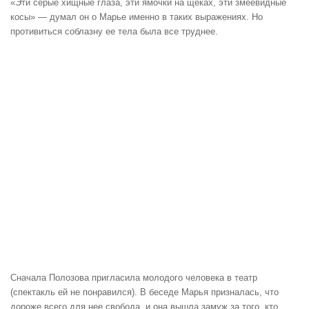
«Эти серые хищные глаза, эти ямочки на щеках, эти змеевидные
косы» — думал он о Марье именно в таких выражениях. Но
противиться соблазну ее тела была все труднее.
Сначала Полозова пригласила молодого человека в театр
(спектакль ей не понравился). В беседе Марья призналась, что
дороже всего для нее свобода, и она вышла замуж за того, кто