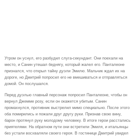
Утром он уснул, его разбудил слуга-секундант. Они поехали на
место, и Санин утешал беднягу, который жалел его. Панталеоне
признался, что открыл тайну дуэли Эмилю. Мальчик ждал их на
дороге, но Дмитрий попросил его не вмешиваться и отправляться
домой. Он послушался.
Перед дуэлью главный персонаж попросил Панталеоне, чтобы он
вернул Джемме розу, если он окажется убитым. Санин
промахнулся, противник выстрелил мимо специально. После этого
оба помирились и пожали друг другу руки. Признав свою вину,
барон протянул руку молодому человеку. В итоге герои расстались
приятелями. На обратном пути они встретили Эмиля, и итальянцы
без устали восхваляли своего героя. В гостинице Дмитрий увидел