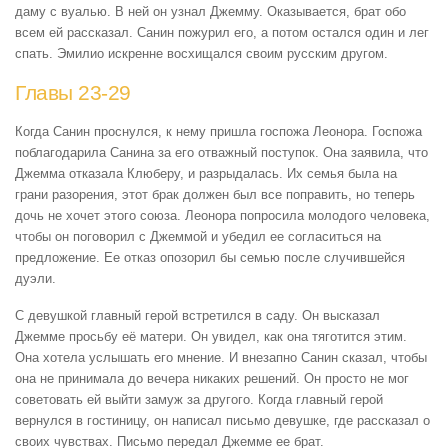
даму с вуалью. В ней он узнал Джемму. Оказывается, брат обо
всем ей рассказал. Санин пожурил его, а потом остался один и лег
спать. Эмилио искренне восхищался своим русским другом.
Главы 23-29
Когда Санин проснулся, к нему пришла госпожа Леонора. Госпожа
поблагодарила Санина за его отважный поступок. Она заявила, что
Джемма отказала Клюберу, и разрыдалась. Их семья была на
грани разорения, этот брак должен был все поправить, но теперь
дочь не хочет этого союза. Леонора попросила молодого человека,
чтобы он поговорил с Джеммой и убедил ее согласиться на
предложение. Ее отказ опозорил бы семью после случившейся
дуэли.
С девушкой главный герой встретился в саду. Он высказал
Джемме просьбу её матери. Он увидел, как она тяготится этим.
Она хотела услышать его мнение. И внезапно Санин сказал, чтобы
она не принимала до вечера никаких решений. Он просто не мог
советовать ей выйти замуж за другого. Когда главный герой
вернулся в гостиницу, он написал письмо девушке, где рассказал о
своих чувствах. Письмо передал Джемме ее брат.