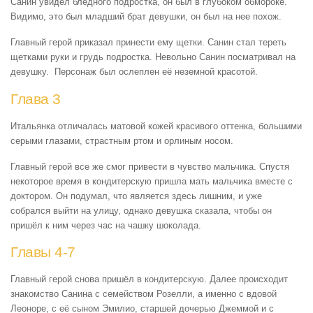
Санин увидел бледного подростка, он был в глубоком обмороке.
Видимо, это был младший брат девушки, он был на нее похож.
Главный герой приказал принести ему щетки. Санин стал тереть
щетками руки и грудь подростка. Невольно Санин посматривал на
девушку. Персонаж был ослеплен её неземной красотой.
Глава 3
Итальянка отличалась матовой кожей красивого оттенка, большими
серыми глазами, страстным ртом и орлиным носом.
Главный герой все же смог привести в чувство мальчика. Спустя
некоторое время в кондитерскую пришла мать мальчика вместе с
доктором. Он подумал, что является здесь лишним, и уже
собрался выйти на улицу, однако девушка сказала, чтобы он
пришёл к ним через час на чашку шоколада.
Главы 4-7
Главный герой снова пришёл в кондитерскую. Далее происходит
знакомство Санина с семейством Розелли, а именно с вдовой
Леоноре, с её сыном Эмилио, старшей дочерью Джеммой и с