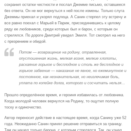
сохранил остатки честности и послал Джемме письмо, оставшееся
без ответа. Он не мог вернуться к ней после измены. Только слуга
Джеммы приехал и укорял подлеца. А Санин стерпел эту встречу и
все равно поехал с Марьей в Париж, присоединившись к целому
ряду ее любовников, среди которых был и барон, с которым он
стрелялся. По дороге Дмитрий увидел Эмиля. Тот смотрел на него
с презрением и обидой.
Потом — возвращение на родину, отравленная,
опустошенная жизнь, мелкая возня, мелкие хлопоты,
раскаяние горькое и бесплодное и столь же бесплодное и
горькое забвение — наказание не явное, но ежеминутное и
постоянное, как незначительная, но неизлечимая боль,
уплата по копейке долга, которого и сосчитать нельзя…
Прошло определённое время, и героиня избавилась от любовника.
Когда молодой человек вернулся на Родину, то ощутил полную
тоску и одиночество.
Автор переносит действие в настоящее время, когда Санину уже 52
года. Неожиданно Санин принял решение отправиться за границу.
Там он нашел только барона, с которым стрелялся. Так, он узнал,