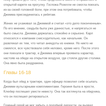
открытой карете на прогулку. Госпожа Розелли не смогла поехать
из-за своей головной боли, при этом она потребовала, чтобы
Джемма присоединилась к ребятам.
Жених не ухаживал за Джеммой и считал «это дело поконченным».
По его мнению, свадьба была уже данностью, и напрягаться не
было смысла. Джемма держалась спокойно и серьезно. Карл
относился к компании снисходительно, как начальник. Он
развлекал их тем, что читал анекдоты из книжки. Но никто не
смеялся, все чувствовали себя неловко, кроме него. После этого
они поехали в трактир, и Джемма впервые проявила характер,
настояв на обеде на открытом воздухе, где стояли другие столики.
Она явно была раздражена.
Главы 16-18
Когда был обед в трактире, один офицер позволил себе осыпать
Джемми вульгарными комплиментами. Героиня была в ярости,
Клюбер поспешил увести невесту. Она так взглянула на обидчика,
что он поспешил ретироваться.
Главный герой не мог забыть о подобной дерзости, он вызвал