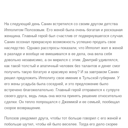
На следующий день Санин встретился со своим другом детства
Ипполитом Полозовым. Его женой была очень богатая и роскошная
женщина. Главный герой был счастлив от подвернувшегося случая.
Санин осознал прекрасную возможность успешно продать свое
наследство. Однако расспросы показали, что Ипполит жил в женой
в разладе и вообще не вмешивался в ее дела, она вела себя
довольно независимо, а он мирился с этим. Дмитрий удивлялся,
как такой толстый и апатичный человек без талантов и денег смог
получить такую богатую и красивую жену? И за завтраком Санин
решил предложить Ипполиту свое имение в Тульской губернии. У
его жены усадьба была соседней, и это предложение было
встречено благожелательно. Главный герой отправился к супруге
своего друга, ведь лишь она могла принять решение относительно
сделки. Он тепло попрощался с Джеммой и ее семьей, пообещал
скорое возвращение.
Полозов уведомил друга, чтобы тот больше говорил с его женой и
побольше шутил, чтобы ей было веселее. Тогда его дело скорее