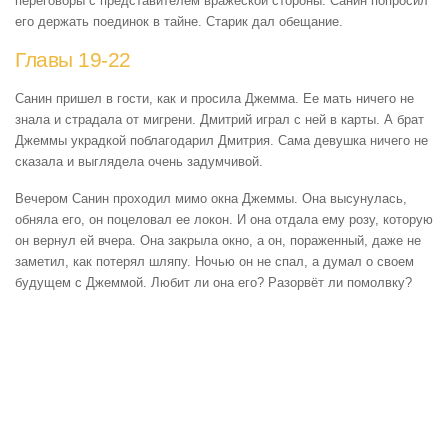
переговоры с представителем вражеской стороны. Санин попросил
его держать поединок в тайне. Старик дал обещание.
Главы 19-22
Санин пришел в гости, как и просила Джемма. Ее мать ничего не
знала и страдала от мигрени. Дмитрий играл с ней в карты. А брат
Джеммы украдкой поблагодарил Дмитрия. Сама девушка ничего не
сказала и выглядела очень задумчивой.
Вечером Санин проходил мимо окна Джеммы. Она высунулась,
обняла его, он поцеловал ее локон. И она отдала ему розу, которую
он вернул ей вчера. Она закрыла окно, а он, пораженный, даже не
заметил, как потерял шляпу. Ночью он не спал, а думал о своем
будущем с Джеммой. Любит ли она его? Разорвёт ли помолвку?