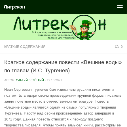
Литрекон
КРАТКИЕ СОДЕРЖАНИЯ
0
Краткое содержание повести «Вешние воды»
по главам (И.С. Тургенев)
АВТОР:
САМЫЙ ЗЕЛЁНЫЙ
·
19.10.2021
Иван Сергеевич Тургенев был известным русским писателем и
поэтом. Благодаря своим произведениям крупной формы писатель
занял почётное место в отечественной литературе. Повесть
«Вешние воды» является одним из самых популярных творений
Тургенева. Работу над своим произведением автор завершил в
1872 году. Данная повесть относится к периоду позднего
творчества писателя. Чтобы понять замысел книги, рассмотрим ее