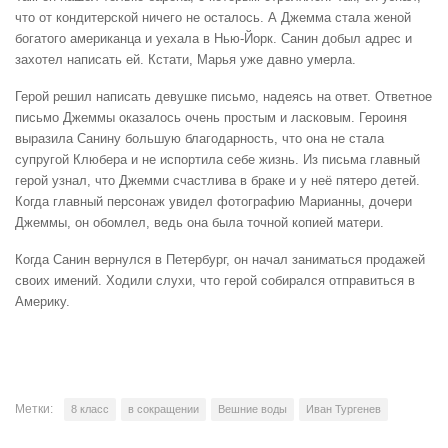
что от кондитерской ничего не осталось. А Джемма стала женой
богатого американца и уехала в Нью-Йорк. Санин добыл адрес и
захотел написать ей. Кстати, Марья уже давно умерла.
Герой решил написать девушке письмо, надеясь на ответ. Ответное
письмо Джеммы оказалось очень простым и ласковым. Героиня
выразила Санину большую благодарность, что она не стала
супругой Клюбера и не испортила себе жизнь. Из письма главный
герой узнал, что Джемми счастлива в браке и у неё пятеро детей.
Когда главный персонаж увидел фотографию Марианны, дочери
Джеммы, он обомлел, ведь она была точной копией матери.
Когда Санин вернулся в Петербург, он начал заниматься продажей
своих имений. Ходили слухи, что герой собирался отправиться в
Америку.
Метки:
8 класс
в сокращении
Вешние воды
Иван Тургенев