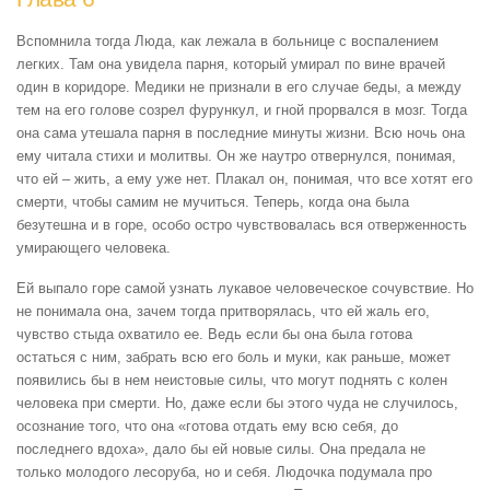
Вспомнила тогда Люда, как лежала в больнице с воспалением
легких. Там она увидела парня, который умирал по вине врачей
один в коридоре. Медики не признали в его случае беды, а между
тем на его голове созрел фурункул, и гной прорвался в мозг. Тогда
она сама утешала парня в последние минуты жизни. Всю ночь она
ему читала стихи и молитвы. Он же наутро отвернулся, понимая,
что ей – жить, а ему уже нет. Плакал он, понимая, что все хотят его
смерти, чтобы самим не мучиться. Теперь, когда она была
безутешна и в горе, особо остро чувствовалась вся отверженность
умирающего человека.
Ей выпало горе самой узнать лукавое человеческое сочувствие. Но
не понимала она, зачем тогда притворялась, что ей жаль его,
чувство стыда охватило ее. Ведь если бы она была готова
остаться с ним, забрать всю его боль и муки, как раньше, может
появились бы в нем неистовые силы, что могут поднять с колен
человека при смерти. Но, даже если бы этого чуда не случилось,
осознание того, что она «готова отдать ему всю себя, до
последнего вдоха», дало бы ей новые силы. Она предала не
только молодого лесоруба, но и себя. Людочка подумала про