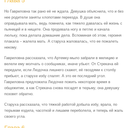
Глава 5
Но Гавриловна так рано её не ждала. Девушка объяснила, что и без
нее родители заняты хлопотами переезда. В душе она
оправдывала мать, ведь помнила, как тяжело давалась ей жизнь с
пьяницей и в нищете. Она продевала ногу в петлю и качала
люльку, пока делала домашние дела. Вспоминая об этом, героиня
плакала – жалела мать. А старуха жаловалась, что ее пожалеть
некому.
Гавриловна рассказала, что Артемку-мыло забрали в милицию и
велели ему молчать о сообщниках, иначе убьют. От Стрекача ей
передали, если Людочка лишнего скажет, её гвоздями к столбу
прибьют, а старухе избу спалят. А это ее последний угол.
Гавриловна предложила Людочке пожить некоторое время в
общежитии, а как Стрекача снова посадят в тюрьму, она девушку
позовет обратно.
Старуха рассказала, что тяжкой работой добыла избу, врала, по
тюрьмам ездила, часоткой и лишаем переболела, и теперь ей жаль
своего угла.
Глава 6