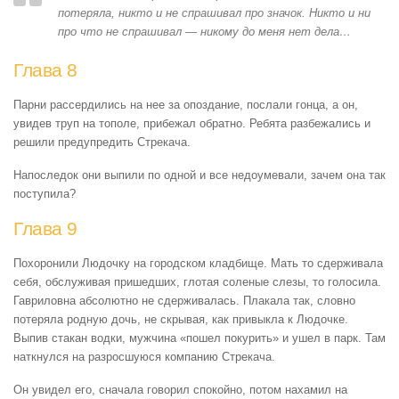
потеряла, никто и не спрашивал про значок. Никто и ни
про что не спрашивал — никому до меня нет дела…
Глава 8
Парни рассердились на нее за опоздание, послали гонца, а он,
увидев труп на тополе, прибежал обратно. Ребята разбежались и
решили предупредить Стрекача.
Напоследок они выпили по одной и все недоумевали, зачем она так
поступила?
Глава 9
Похоронили Людочку на городском кладбище. Мать то сдерживала
себя, обслуживая пришедших, глотая соленые слезы, то голосила.
Гавриловна абсолютно не сдерживалась. Плакала так, словно
потеряла родную дочь, не скрывая, как привыкла к Людочке.
Выпив стакан водки, мужчина «пошел покурить» и ушел в парк. Там
наткнулся на разросшуюся компанию Стрекача.
Он увидел его, сначала говорил спокойно, потом нахамил на