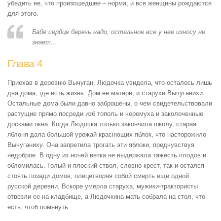
убедить ее, что произошедшее – норма, и все женщины рождаются
для этого.
Бабе сердце беречь надо, остальное все у нее износу не
знает…
Глава 4
Приехав в деревню Вычуган, Людочка увидела, что осталось лишь
два дома, где есть жизнь. Дом ее матери, и старухи Вычуганихи.
Остальные дома были давно заброшены, о чем свидетельствовали
растущие прямо посреди изб тополь и черемуха и заколоченные
досками окна. Когда Людочка только закончила школу, старая
яблоня дала большой урожай краснющих яблок, что насторожило
Вычуганиху. Она запретила трогать эти яблоки, предчувствуя
недоброе. В одну из ночей ветка не выдержала тяжесть плодов и
обломилась. Голый и плоский ствол, словно крест, так и остался
стоять позади домов, олицетворяя собой смерть еще одной
русской деревни. Вскоре умерла старуха, мужики-трактористы
отвезли ее на кладбище, а Людочкина мать собрала на стол, что
есть, чтоб помянуть.