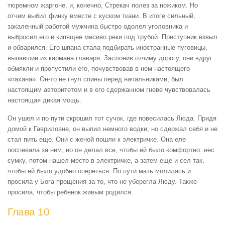
тюремном жаргоне, и, конечно, Стрекач полез за ножиком. Но
отчим выбил финку вместе с куском ткани. В итоге сильный,
закаленный работой мужчина быстро одолел уголовника и
выбросил его в кипящее месиво реки под трубой. Преступник взвыл
и обварился. Его шпана стала подбирать иностранные пуговицы,
выпавшие из кармана главаря. Заслонив отчиму дорогу, они вдруг
обмякли и пропустили его, почувствовав в нем настоящего
«пахана». Он-то не гнул спины перед начальниками, был
настоящим авторитетом и в его сдержанном гневе чувствовалась
настоящая дикая мощь.
Он ушел и по пути скрошил тот сучок, где повесилась Люда. Придя
домой к Гавриловне, он выпил немного водки, но сдержал себя и не
стал пить еще. Они с женой пошли к электричке. Она еле
поспевала за ним, но он делал все, чтобы ей было комфортно: нес
сумку, потом нашел место в электричке, а затем еще и сел так,
чтобы ей было удобно опереться. По пути мать молилась и
просила у Бога прощения за то, что не уберегла Люду. Также
просила, чтобы ребенок живым родился.
Глава 10