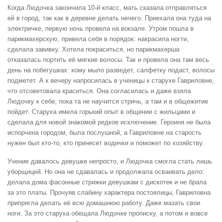
Когда Людочка закончила 10-й класс, мать сказала отправляться
ей в город, так как в деревне делать нечего. Приехала она туда на
электричке, первую ночь провела на вокзале. Утром пошла в
парикмахерскую, привела себя в порядок: накрасила ногти,
сделала завивку. Хотела покраситься, но парикмахерша
отказалась портить её мягкие волосы. Так и провела она там весь
день на побегушках: кому мыло разведет, салфетку подаст, волосы
подметет. А к вечеру напросилась в ученицы к старухе Гавриловне,
что отсоветовала краситься. Она согласилась и даже взяла
Людочку к себе, пока та не научится стричь, а там и в общежитие
пойдет. Старуха имела горький опыт в общении с жильцами и
сделала для новой знакомой редкое исключение. Героиня не была
испорчена городом, была послушной, а Гавриловне на старость
нужен был кто-то, кто принесет водички и поможет по хозяйству.
Учение давалось девушке непросто, и Людочка смогла стать лишь
уборщицей. Но она не сдавалась и продолжала осваивать дело:
делала дома фасонные стрижки девушкам с дискотек и не брала
за это платы. Прочуяв слабину характера постоялицы, Гавриловна
припрягла делать её всю домашнюю работу. Даже мазать свои
ноги. За это старуха обещала Людочке прописку, а потом и вовсе