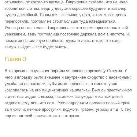
отбившись от какого-то наглеца. Гавриловна сказала, что не надо
торопиться с этим, ведь у девушки хорошее будущее, и кавалер
нужен достойный. Танцы же – звериная утеха, и там много девок
перепортили, поэтому не стоит больше туда наведываться.
Ученица соглашалась. Гавриловна за это время прониклась к ней
уважением, ведь постоялица постоянно держала дом в чистоте, и,
несмотря на сильную слабость, думала лишь о том, что коль
замуж выйдет – все будет уметь.
Глава 3
В то время вернулся из тюрьмы человек по прозвищу Стрекач. У
него и вправду было внешнее и внутреннее сходство с насекомым:
улыбался он оскалом, зубы имел порченные, а вместо усов
красовалась на его лице «грязная нашлепка». Был он преступником
с детства: ходил с ножом, насилием вынуждал местных детей
отдавать ему все, что есть. Уже подростком получил первый срок
за многочисленные проступки: поджоги, грабеж, угрозы и т.д. С тех
пор из лагерей приезжал «как в отпуск».