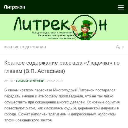
Литрекон
КРАТКИЕ СОДЕРЖАНИЯ
0
Краткое содержание рассказа «Людочка» по
главам (В.П. Астафьев)
АВТОР:
САМЫЙ ЗЕЛЁНЫЙ
·
24.02.2019
В своем кратком пересказе Многомудрый Литрекон постарался
передать эмоции и атмосферу произведения, что не так легко
осуществить при сокращении многих деталей. Основные события
повествуют о том, как сложилась судьба деревенской девушки в
городе. Сюжет наполнен трагизмом и депрессивным колоритом
эпохи брежневского застоя.