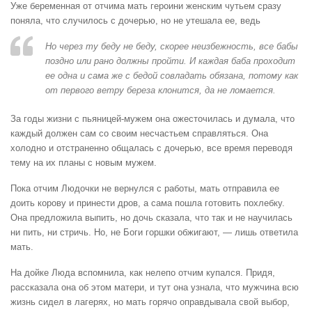
Уже беременная от отчима мать героини женским чутьем сразу
поняла, что случилось с дочерью, но не утешала ее, ведь
Но через ту беду не беду, скорее неизбежность, все бабы
поздно или рано должны пройти. И каждая баба проходит
ее одна и сама же с бедой совладать обязана, потому как
от первого ветру береза клонится, да не ломается.
За годы жизни с пьяницей-мужем она ожесточилась и думала, что
каждый должен сам со своим несчастьем справляться. Она
холодно и отстраненно общалась с дочерью, все время переводя
тему на их планы с новым мужем.
Пока отчим Людочки не вернулся с работы, мать отправила ее
доить корову и принести дров, а сама пошла готовить похлебку.
Она предложила выпить, но дочь сказала, что так и не научилась
ни пить, ни стричь. Но, не Боги горшки обжигают, — лишь ответила
мать.
На дойке Люда вспомнила, как нелепо отчим купался. Придя,
рассказала она об этом матери, и тут она узнала, что мужчина всю
жизнь сидел в лагерях, но мать горячо оправдывала свой выбор,