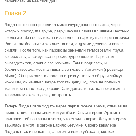
переписать на нее свой дом.
Глава 2
Люда постоянно проходила мимо изуродованного парка, через
которых проходила труба, разрушающая своим влиянием местную
экологию. Из нее вытекала и заполняла парк мутная горячая жижа.
Росли там больные и чахлые тополя, а другие деревья и вовсе
сникли. После того, как паровозы заменили тепловозами, труба
засорилась, а вокруг все поросло дурнолесьем. Парк стал
выглядеть так, словно его бомбили. Там и водилась, и
бесчинствовала местная шпана во главе с Артемкой (прозвище –
Мыло). Он приходил к Люде на стрижку: только её руки займут
ножницы, он начинал везде трогать девушку, пока не получил
машинкой по голове до крови. Сам домогательства прекратил, а
товарищам сказал девку не трогать.
Теперь Люда могла ходить через парк в любое время, отвечая на
приветствие шпаны свойской улыбкой. Спустя время Артемка
пригласил её на танцы в загон, что стоял в парке. Девушка сразу
забилась в угол, в загоне царило безумие. Своего кавалера
Людочка так и не нашла, а потом и вовсе убежала, кое-как