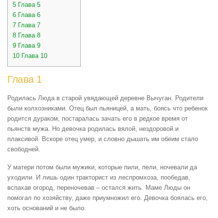
5
Глава 5
6
Глава 6
7
Глава 7
8
Глава 8
9
Глава 9
10
Глава 10
Глава 1
Родилась Люда в старой увядающей деревне Вычуган. Родители
были колхозниками. Отец был пьяницей, а мать, боясь что ребенок
родится дураком, постаралась зачать его в редкое время от
пьянств мужа. Но девочка родилась вялой, нездоровой и
плаксивой. Вскоре отец умер, и словно дышать им обеим стало
свободней.
У матери потом были мужики, которые пили, пели, ночевали да
уходили. И лишь один тракторист из леспромхоза, пообедав,
вспахав огород, переночевав – остался жить. Маме Люды он
помогал по хозяйству, даже приумножил его. Девочка боялась его,
хоть оснований и не было.