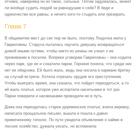
отчима, наверняка он из таких, сильных. Потом задумалась, может
ли вообще судить людей за равнодушие к себе? В беде и
одиночестве все равны, и нечего кого-то стыдить или презирать.
Глава 7
В общежитии мест до сих пор не было, поэтому Людочка жила у
Гавриловны. Старуха пыталась научить девушку возвращаться
домой иными путями, чтобы никто из шпаны не узнал о ее
проживании в поселке. Вопреки уговорам Гавриловны – она ходила
через парк, где ее и схватили парни. Героиня поняла, что среди них
нет ее обидчика. Ей было жаль, ведь она носила в кармане бритву
на случай встречи. Хотела отрезать орудие его преступления.
Чтобы выиграть время, она сказала, что пойдет переодеться, а то
ей жаль платья, которое уже испортили насильники в тот раз.
Парни поверили и насмешками проводили ее в путь.
Дома она переоделась старое деревенское платье, взяла веревку,
написала прощальное письмо, вышла и пошла к давно
примеченному тополю. По пути увидела объявление о найме в
лесное хозяйство, думала уехать, но вспомнила: