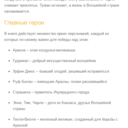
снимает проклятье. Туман исчезает, а жизнь в Волшебной стране
налаживается.
Главные герои
В книге действует множество ярких персонажей, каждый из
которых по-своему важен для победы над злом.
Арахна – злая колдунья-великанша
Гуррикап – добрый могущественный волшебник
Урфин Джюс – бывший злодей, решивший исправиться
Руф Билан – помощник Арахны, позже раскаявшийся
Страшила – правитель Изумрудного города
Энни, Тим, Чарли – дети из Канзаса, друзья Волшебной
страны
Тилли-Вилли – железный великан, созданный для борьбы с
Арахной