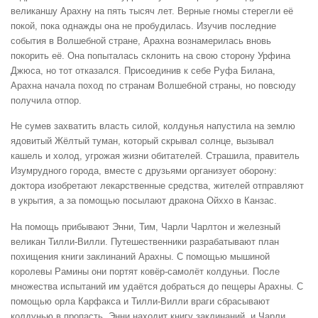
великаншу Арахну на пять тысяч лет. Верные гномы стерегли её
покой, пока однажды она не пробудилась. Изучив последние
события в Волшебной стране, Арахна вознамерилась вновь
покорить её. Она попыталась склонить на свою сторону Урфина
Джюса, но тот отказался. Присоединив к себе Руфа Билана,
Арахна начала поход по странам Волшебной страны, но повсюду
получила отпор.
Не сумев захватить власть силой, колдунья напустила на землю
ядовитый Жёлтый туман, который скрывал солнце, вызывал
кашель и холод, угрожая жизни обитателей. Страшила, правитель
Изумрудного города, вместе с друзьями организует оборону:
доктора изобретают лекарственные средства, жителей отправляют
в укрытия, а за помощью посылают дракона Ойххо в Канзас.
На помощь прибывают Энни, Тим, Чарли Чарлтон и железный
великан Тилли-Вилли. Путешественники разрабатывают план
похищения книги заклинаний Арахны. С помощью мышиной
королевы Рамины они портят ковёр-самолёт колдуньи. После
множества испытаний им удаётся добраться до пещеры Арахны. С
помощью орла Карфакса и Тилли-Вилли враги сбрасывают
колдунью в пропасть. Энни находит книгу заклинаний, и Чарли