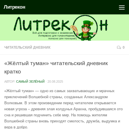
Литрекон
ЧИТАТЕЛЬСКИЙ ДНЕВНИК
0
«Жёлтый туман» читательский дневник
кратко
АВТОР:
САМЫЙ ЗЕЛЁНЫЙ
·
20.08.2025
«Жёлтый туман» — одно из самых захватывающих и мрачных
приключений Волшебной страны, созданных Александром
Волковым. В этом произведении перед читателем открывается
новая угроза – древняя злая колдунья Арахна, пробудившаяся ото
сна и решившая подчинить себе мир. На помощь жителям
Волшебной страны вновь приходят смелость, дружба, выдумка и
вера в добро.