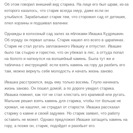
Об этом говорил внешний вид старика. На лице его был шрам, из-за
которого казалось, что старик всегда хмур, даже если он
улыбался. Зарабатывал старик тем, что сторожил сад от детишек,
плел корзины и подшивал валенки.
Однажды в колхозный сад залез за яблоками Ивашка Кудряшкин.
Об ограду он порвал штаны. Старик нашел его всего в царапинах.
Старик не стал ругать заплаканного Ивашку и отпустил. Ивашке
было так стыдно и горестно, что он убежал в лес, а оттуда попал
на болото и наткнулся на волшебный камень. Была тут же и
табличка с инструкцией: если взять камень на гору да разбить его
там, можно вернуть себе молодость и начать жизнь заново.
Ивашка расстроился, ведь ему только восемь. Глупо начинать
жизнь заново. Он пошел домой, а по дороге увидел старика.
Ивашка помнил, как тот не стал хлестать его крапивой или ругать.
Мальчик решил взять камень для старика, чтобы тот больше не
хромал, не кашлял, не страдал от старости. Ивашка рассказал
старику о камне и своей задумке. Но старик заявил, что работу
оставить не может. Однако предложил Ивашке затащить камень на
гору, а позже он, старик, подойдет и разобьет его.