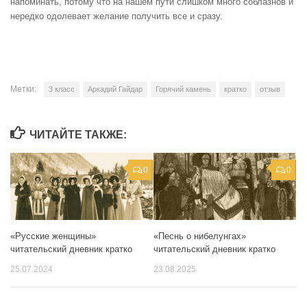
напоминать, потому что на нашем пути слишком много соблазнов и
нередко одолевает желание получить все и сразу.
Метки:
3 класс
Аркадий Гайдар
Горячий камень
кратко
отзыв
ЧИТАЙТЕ ТАКЖЕ:
0
0
«Русские женщины»
«Песнь о нибелунгах»
читательский дневник кратко
читательский дневник кратко
25.07.2024
23.08.2025