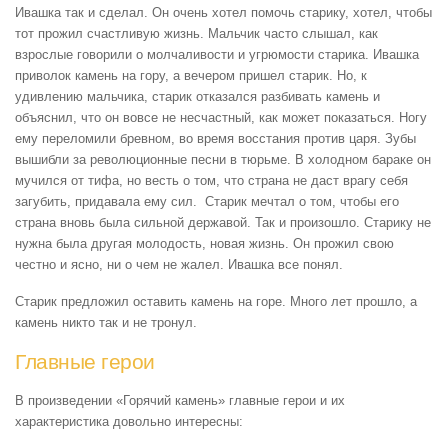
Ивашка так и сделал. Он очень хотел помочь старику, хотел, чтобы
тот прожил счастливую жизнь. Мальчик часто слышал, как
взрослые говорили о молчаливости и угрюмости старика. Ивашка
приволок камень на гору, а вечером пришел старик. Но, к
удивлению мальчика, старик отказался разбивать камень и
объяснил, что он вовсе не несчастный, как может показаться. Ногу
ему переломили бревном, во время восстания против царя. Зубы
вышибли за революционные песни в тюрьме. В холодном бараке он
мучился от тифа, но весть о том, что страна не даст врагу себя
загубить, придавала ему сил. Старик мечтал о том, чтобы его
страна вновь была сильной державой. Так и произошло. Старику не
нужна была другая молодость, новая жизнь. Он прожил свою
честно и ясно, ни о чем не жалел. Ивашка все понял.
Старик предложил оставить камень на горе. Много лет прошло, а
камень никто так и не тронул.
Главные герои
В произведении «Горячий камень» главные герои и их
характеристика довольно интересны: