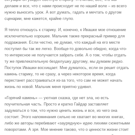
делаем и все, что с нами происходит не по нашей воле – из всего
нужно выносить урок. А вот думать, гадать и мечтать о другом
сценарии, мне кажется, крайне глупо.
Я тепло отношусь к старику. И, конечно, к Ивашке мое отношение
исключительно хорошее. Мальчик также прекрасный пример для
подражания. Если честно, не думаю, что каждый на его месте
поступил бы так же легко. Вообще-то довольно обидно, когда что-
то интересное не получается забрать себе. А о том, чтобы отдать
ту же привлекательную безделушку другому, мы думаем редко.
Поступок Ивашки восхищает. Мне думалось, если он решит отдать
камень старику, то не сразу, а через некоторое время, когда
перестанет расстраиваться из-за того, что сам не может начать
жизнь по новой. Мальчик меня приятно удивил.
«Горячий камень» — уютная сказка, где нет зла, но есть
поучительная часть. Просто и кратко Гайдар заставляет
задуматься о том, что нужно ценить жизнь и все, из чего она
состоит. Этого напоминания сильно не хватает во многих книгах,
либо же авторы перебивают «заурядную» идею лихими сюжетными
поворотами. А зря. Мое мнение таково, что о ценности жизни стоит