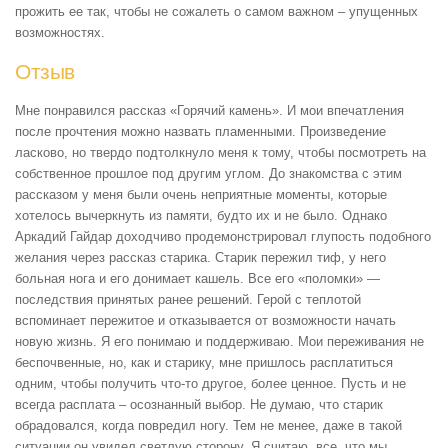
прожить ее так, чтобы не сожалеть о самом важном – упущенных
возможностях.
Отзыв
Мне понравился рассказ «Горячий камень». И мои впечатления
после прочтения можно назвать пламенными. Произведение
ласково, но твердо подтолкнуло меня к тому, чтобы посмотреть на
собственное прошлое под другим углом. До знакомства с этим
рассказом у меня были очень неприятные моменты, которые
хотелось вычеркнуть из памяти, будто их и не было. Однако
Аркадий Гайдар доходчиво продемонстрировал глупость подобного
желания через рассказ старика. Старик пережил тиф, у него
больная нога и его донимает кашель. Все его «поломки» —
последствия принятых ранее решений. Герой с теплотой
вспоминает пережитое и отказывается от возможности начать
новую жизнь. Я его понимаю и поддерживаю. Мои переживания не
беспочвенные, но, как и старику, мне пришлось расплатиться
одним, чтобы получить что-то другое, более ценное. Пусть и не
всегда расплата – осознанный выбор. Не думаю, что старик
обрадовался, когда повредил ногу. Тем не менее, даже в такой
ситуации он увидел светлую сторону. Я считаю, все, что мы