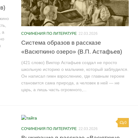
в)
ткино
ть,
 а
СОЧИНЕНИЯ ПО ЛИТЕРАТУРЕ
22.03.2026
но
Система образов в рассказе
к
«Васюткино озеро» (В.П. Астафьев)
(421 слово) Виктор Астафьев создал не просто
школьную историю о мальчике, который заблудился.
Он написал гимн взрослению, где главным героем
становится сама природа, а человек в ней — не
царь, а лишь часть огромного,...
0
СОЧИНЕНИЯ ПО ЛИТЕРАТУРЕ
22.03.2026
Выживание в рассказе «Васюткино