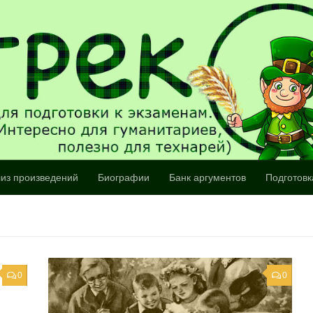
из произведений
Биографии
Банк аргументов
Подготовк
0
0