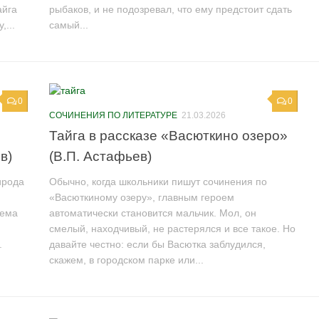
айга
рыбаков, и не подозревал, что ему предстоит сдать
...
самый...
0
0
СОЧИНЕНИЯ ПО ЛИТЕРАТУРЕ
21.03.2026
Тайга в рассказе «Васюткино озеро»
в)
(В.П. Астафьев)
ирода
Обычно, когда школьники пишут сочинения по
«Васюткиному озеру», главным героем
тема
автоматически становится мальчик. Мол, он
смелый, находчивый, не растерялся и все такое. Но
.
давайте честно: если бы Васютка заблудился,
скажем, в городском парке или...