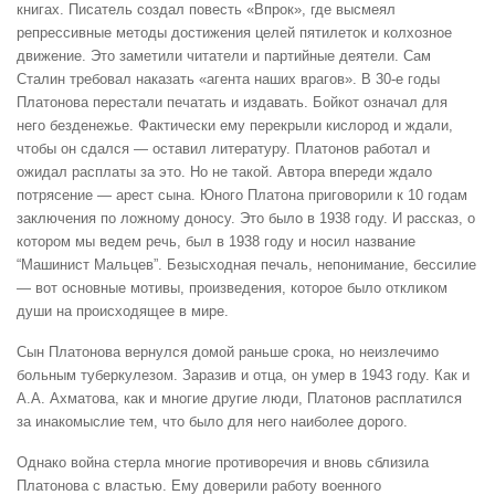
книгах. Писатель создал повесть «Впрок», где высмеял
репрессивные методы достижения целей пятилеток и колхозное
движение. Это заметили читатели и партийные деятели. Сам
Сталин требовал наказать «агента наших врагов». В 30-е годы
Платонова перестали печатать и издавать. Бойкот означал для
него безденежье. Фактически ему перекрыли кислород и ждали,
чтобы он сдался — оставил литературу. Платонов работал и
ожидал расплаты за это. Но не такой. Автора впереди ждало
потрясение — арест сына. Юного Платона приговорили к 10 годам
заключения по ложному доносу. Это было в 1938 году. И рассказ, о
котором мы ведем речь, был в 1938 году и носил название
“Машинист Мальцев”. Безысходная печаль, непонимание, бессилие
— вот основные мотивы, произведения, которое было откликом
души на происходящее в мире.
Сын Платонова вернулся домой раньше срока, но неизлечимо
больным туберкулезом. Заразив и отца, он умер в 1943 году. Как и
А.А. Ахматова, как и многие другие люди, Платонов расплатился
за инакомыслие тем, что было для него наиболее дорого.
Однако война стерла многие противоречия и вновь сблизила
Платонова с властью. Ему доверили работу военного