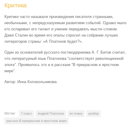
Критика
Критики часто называли произведения писателя странными,
необычными, с непредсказуемым развитием событий. Однако мало
кто оспаривал его талант и умение передавать мысли словом.
Даже Сталин во время его опалы спросил на собрании лучших
литераторов страны: «А Платонов будет?».
Один из основателей русского постмодернизма А. Г. Битов считал,
что литературный язык Платонова “соответствует революционной
эпохе”. Проявилось это и в рассказе “В прекрасном и яростном
мире”.
Автор: Инна Колокольникова
Метки:
7 класс
Андрей Платонов
по плану
разбор
рассказ В прекрасном и яростном мире