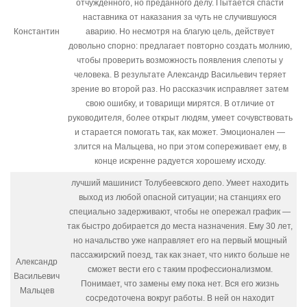
отчужденного, но преданного делу. Пытается спасти
наставника от наказания за чуть не случившуюся
Константин
аварию. Но несмотря на благую цель, действует
довольно спорно: предлагает повторно создать молнию,
чтобы проверить возможность появления слепоты у
человека. В результате Александр Васильевич теряет
зрение во второй раз. Но рассказчик исправляет затем
свою ошибку, и товарищи мирятся. В отличие от
руководителя, более открыт людям, умеет сочувствовать
и старается помогать так, как может. Эмоционален —
злится на Мальцева, но при этом сопереживает ему, в
конце искренне радуется хорошему исходу.
лучший машинист Толубеевского депо. Умеет находить
выход из любой опасной ситуации; на станциях его
специально задерживают, чтобы не опережал график —
так быстро добирается до места назначения. Ему 30 лет,
но начальство уже направляет его на первый мощный
пассажирский поезд, так как знает, что никто больше не
Александр
сможет вести его с таким профессионализмом.
Васильевич
Понимает, что замены ему пока нет. Вся его жизнь
Мальцев
сосредоточена вокруг работы. В ней он находит