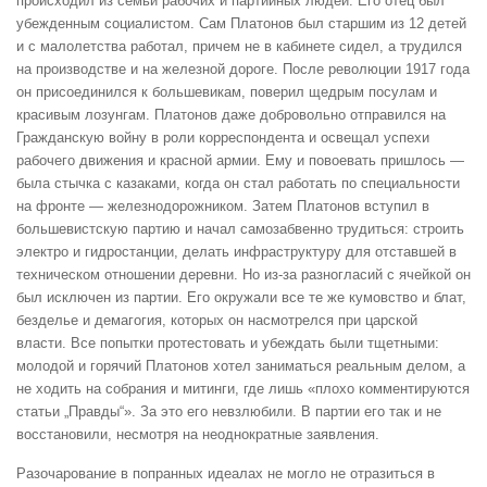
происходил из семьи рабочих и партийных людей. Его отец был
убежденным социалистом. Сам Платонов был старшим из 12 детей
и с малолетства работал, причем не в кабинете сидел, а трудился
на производстве и на железной дороге. После революции 1917 года
он присоединился к большевикам, поверил щедрым посулам и
красивым лозунгам. Платонов даже добровольно отправился на
Гражданскую войну в роли корреспондента и освещал успехи
рабочего движения и красной армии. Ему и повоевать пришлось —
была стычка с казаками, когда он стал работать по специальности
на фронте — железнодорожником. Затем Платонов вступил в
большевистскую партию и начал самозабвенно трудиться: строить
электро и гидростанции, делать инфраструктуру для отставшей в
техническом отношении деревни. Но из-за разногласий с ячейкой он
был исключен из партии. Его окружали все те же кумовство и блат,
безделье и демагогия, которых он насмотрелся при царской
власти. Все попытки протестовать и убеждать были тщетными:
молодой и горячий Платонов хотел заниматься реальным делом, а
не ходить на собрания и митинги, где лишь «плохо комментируются
статьи „Правды“». За это его невзлюбили. В партии его так и не
восстановили, несмотря на неоднократные заявления.
Разочарование в попранных идеалах не могло не отразиться в