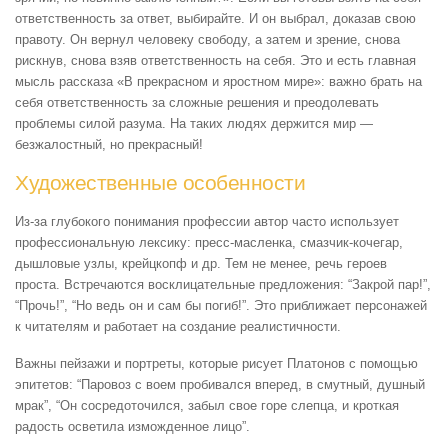
ответственность за ответ, выбирайте. И он выбрал, доказав свою
правоту. Он вернул человеку свободу, а затем и зрение, снова
рискнув, снова взяв ответственность на себя. Это и есть главная
мысль рассказа «В прекрасном и яростном мире»: важно брать на
себя ответственность за сложные решения и преодолевать
проблемы силой разума. На таких людях держится мир —
безжалостный, но прекрасный!
Художественные особенности
Из-за глубокого понимания профессии автор часто использует
профессиональную лексику: пресс-масленка, смазчик-кочегар,
дышловые узлы, крейцкопф и др. Тем не менее, речь героев
проста. Встречаются восклицательные предложения: “Закрой пар!”,
“Прочь!”, “Но ведь он и сам бы погиб!”. Это приближает персонажей
к читателям и работает на создание реалистичности.
Важны пейзажи и портреты, которые рисует Платонов с помощью
эпитетов: “Паровоз с воем пробивался вперед, в смутный, душный
мрак”, “Он сосредоточился, забыл свое горе слепца, и кроткая
радость осветила изможденное лицо”.