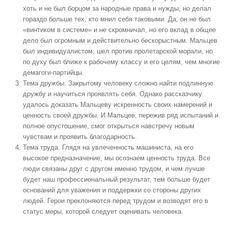
хоть и не был борцом за народные права и нужды, но делал
гораздо больше тех, кто мнил себя таковыми. Да, он не был
«винтиком в системе» и не скромничал, но его вклад в общее
дело был огромным и действительно бескорыстным. Мальцев
был индивидуалистом, шел против пролетарской морали, но
по духу был ближе к рабочему классу и его целям, чем многие
демагоги-партийцы.
Тема дружбы. Закрытому человеку сложно найти подлинную
дружбу и научиться проявлять себя. Однако рассказчику
удалось доказать Мальцеву искренность своих намерений и
ценность своей дружбы. И Мальцев, пережив ряд испытаний и
полное опустошение, смог открыться навстречу новым
чувствам и проявить благодарность.
Тема труда. Глядя на увлеченность машиниста, на его
высокое предназначение, мы осознаем ценность труда. Все
люди связаны друг с другом именно трудом, и чем лучше
будет наш профессиональный результат, тем больше будет
оснований для уважения и поддержки со стороны других
людей. Герои преклоняются перед трудом и возводят его в
статус меры, которой следует оценивать человека.