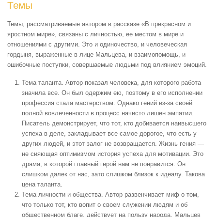
Темы
Темы, рассматриваемые автором в рассказе «В прекрасном и
яростном мире», связаны с личностью, ее местом в мире и
отношениями с другими. Это и одиночество, и человеческая
гордыня, выраженные в лице Мальцева, и взаимопомощь, и
ошибочные поступки, совершаемые людьми под влиянием эмоций.
Тема таланта. Автор показал человека, для которого работа
значила все. Он был одержим ею, поэтому в его исполнении
профессия стала мастерством. Однако гений из-за своей
полной вовлеченности в процесс начисто лишен эмпатии.
Писатель демонстрирует, что тот, кто добивается наивысшего
успеха в деле, закладывает все самое дорогое, что есть у
других людей, и этот залог не возвращается. Жизнь гения —
не сияющая оптимизмом история успеха для мотивации. Это
драма, в которой главный герой нам не понравится. Он
слишком далек от нас, зато слишком близок к идеалу. Такова
цена таланта.
Тема личности и общества. Автор развенчивает миф о том,
что только тот, кто вопит о своем служении людям и об
общественном благе, действует на пользу народа. Мальцев