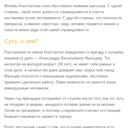
Мотивы Константина тоже обусловили название рассказа. С одной
стороны, герой хочет добиться справедливости и спасти
наставника путем эксперимента. С другой стороны, эта попытка не
прекрасна, а именно «яростна», ведь человек лишается зрения и
смысла жизни ради этой самой справедливости.
Суть: о чем?
Рассказчика по имени Константин определяют в бригаду к лучшему
машинисту депо — Александру Васильевичу Мальцеву. Тот,
несмотря на молодой возраст (30 лет), не имеет себе равных в
этом деле, и начальство даже доверяет ему скоростной поезд.
Мальцев относится к помощникам недоверчиво, постоянно
проверяя сделанную работу. Повествователю он кажется очень
равнодушным человеком.
Через год бригадира отстраняют от службы после того, как тот чуть
не попадает в аварию, ненадолго потеряв зрение из-за молнии.
Затем он прозревает, и поэтому следователи считают его лжецом.
Бывшего машиниста сажают в тюрьму.
Вдруг рассказчик узнает о том, что в одном университете есть