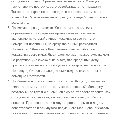
создавать молнии. В результате эксперимента Мальцев
теряет зрение повторно, зато освобождается от наказания.
Также его отстраняют от поездов, и он лишается смысла
жизни. Так, благие намерения приводят к еще более плохому
результату.
Проблема справедливости. Константин стремится к
справедливости и ради нее организовывает жестокий
эксперимент, который лишает машиниста зрения. Его
намерения правильны, но средства с ними расходятся.
Почему так? Дело не в Константине и его ошибке, а в
искажении всего мира. Люди охотнее идут на жестокость, чем
на разумное умозаключение о том, что преданный делу
профессионал не мог спровоцировать аварию по своей воле.
Поэтому добиться справедливости подчас можно только с
помощью жестокости.
Проблема конфликта личности и толпы. Люди, у которых нет
таланта, не могут понять тех, у кого он есть: «И Мальцеву
поэтому было грустно с нами; он скучал от своего таланта, как
от одиночества, не зная, как нам высказать его, чтобы мы
поняли». Противопоставляя двух героев: открытого людям
повествователя и замкнутого надменного Мальцева, писатель
показывает трагедию человека, который существует отдельно