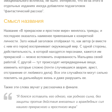
эмоционального всплеска, не было. Интересно, что из-за этого в
отдельных изданиях иногда добавляли подзаголовок
“фантастический рассказ”.
Смысл названия
Название «В прекрасном и яростном мире» менялось трижды, и
последнее оказалось наименее привязанным к конкретной
личности. Зато новый заголовок отображал то, как автор (и вместе
с ним его герои) воспринимает окружающий мир. С одной стороны,
действительность, в которой находятся персонажи, кажется им
прекрасной — можно вспомнить очарованность Мальцева своей
работой. С другой — тут происходят непредвиденные вещи,
изменить которые сложно (почти случившаяся авария, арест,
отстранение от любимого дела). Все эти случайности могут сильно
повлиять на дальнейшую жизнь и даже разрушить ее.
Также эти слова звучат у рассказчика в финале.
“Я боялся оставить его одного, как родного сына, без
защиты против действия внезапных и враждебных сил
нашего прекрасного и яростного мира”