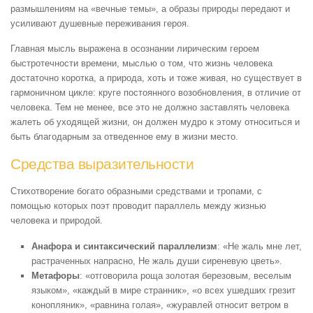
размышлениям на «вечные темы», а образы природы передают и
усиливают душевные переживания героя.
Главная мысль выражена в осознании лирическим героем
быстротечности времени, мыслью о том, что жизнь человека
достаточно коротка, а природа, хоть и тоже живая, но существует в
гармоничном цикле: круге постоянного возобновления, в отличие от
человека. Тем не менее, все это не должно заставлять человека
жалеть об уходящей жизни, он должен мудро к этому относиться и
быть благодарным за отведенное ему в жизни место.
Средства выразительности
Стихотворение богато образными средствами и тропами, с
помощью которых поэт проводит параллель между жизнью
человека и природой.
Анафора и синтаксический параллелизм
: «Не жаль мне лет,
растраченных напрасно, Не жаль души сиреневую цветь».
Метафоры
: «отговорила роща золотая березовым, веселым
языком», «каждый в мире странник», «о всех ушедших грезит
конопляник», «равнина голая», «журавлей относит ветром в