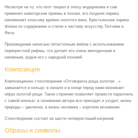
Несмотря на то, что поэт творил в эпоху модернизма и сам
применял новаторские приемы в поэзии, его поздняя лирика
напоминает классику времен золотого века. Крестьянская лирика
близка по содержанию и стилю к чистому искусству Тютчева и
Фета.
Произведение написано пятистопным ямбом с использованием
перекрестной рифмы, что делает его очень мелодичным и
напевным, родня его с народной поэзией.
Композиция
Композиционно стихотворение «Отговорила роща золотая…»
замыкается в кольцо: в начале и в конце перед нами возникает
образ золотой рощи. Такое строение позволяет провести параллель
с самой жизнью: в понимании автора все приходит и уходит, жизнь
природы – циклична, а жизнь человека – короткое мгновение.
Стихотворение состоит из шести четверостиший-катренов.
Образы и символы