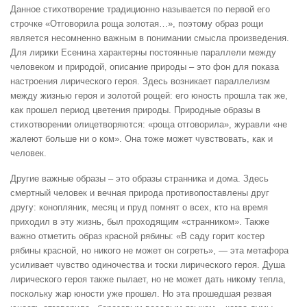
Данное стихотворение традиционно называется по первой его
строчке «Отговорила роща золотая…», поэтому образ рощи
является несомненно важным в понимании смысла произведения.
Для лирики Есенина характерны постоянные параллели между
человеком и природой, описание природы – это фон для показа
настроения лирического героя. Здесь возникает параллелизм
между жизнью героя и золотой рощей: его юность прошла так же,
как прошел период цветения природы. Природные образы в
стихотворении олицетворяются: «роща отговорила», журавли «не
жалеют больше ни о ком
».
Она тоже может чувствовать, как и
человек.
Другие важные образы – это образы странника и дома. Здесь
смертный человек и вечная природа противопоставлены друг
другу: конопляник, месяц и пруд помнят о всех, кто на время
приходил в эту жизнь, был проходящим «странником». Также
важно отметить образ красной рябины: «В саду горит костер
рябины красной, но никого не может он согреть», — эта метафора
усиливает чувство одиночества и тоски лирического героя. Душа
лирического героя также пылает, но не может дать никому тепла,
поскольку жар юности уже прошел. Но эта прошедшая резвая