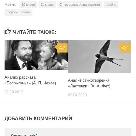
Метки:
10 класс
11 класс
Отговорила роща золотая
разбор
Сергей Есенин
ЧИТАЙТЕ ТАКЖЕ:
0
1
Анализ рассказа
Анализ стихотворения
«Попрыгунья» (А. П. Чехов)
«Ласточки» (А. А. Фет)
31.10.2019
09.04.2020
ДОБАВИТЬ КОММЕНТАРИЙ
Комментарий
*