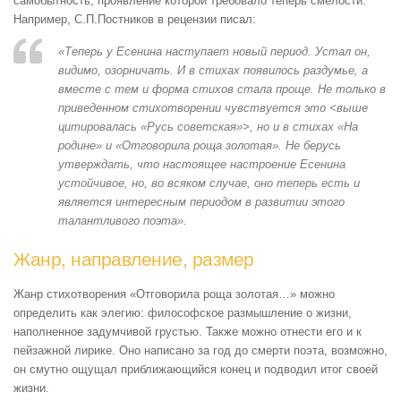
самобытность, проявление которой требовало теперь смелости.
Например, С.П.Постников в рецензии писал:
«Теперь у Есенина наступает новый период. Устал он,
видимо, озорничать. И в стихах появилось раздумье, а
вместе с тем и форма стихов стала проще. Не только в
приведенном стихотворении чувствуется это <выше
цитировалась «Русь советская»>, но и в стихах «На
родине» и «Отговорила роща золотая». Не берусь
утверждать, что настоящее настроение Есенина
устойчивое, но, во всяком случае, оно теперь есть и
является интересным периодом в развитии этого
талантливого поэта».
Жанр, направление, размер
Жанр стихотворения «Отговорила роща золотая…» можно
определить как элегию: философское размышление о жизни,
наполненное задумчивой грустью. Также можно отнести его и к
пейзажной лирике. Оно написано за год до смерти поэта, возможно,
он смутно ощущал приближающийся конец и подводил итог своей
жизни.