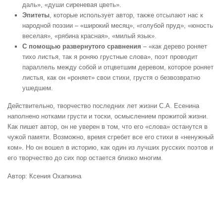
даль», «души сиреневая цветь».
Эпитеты
, которые использует автор, также отсылают нас к
народной поэзии – «широкий месяц», «голубой пруд», «юность
веселая», «рябина красная», «милый язык».
С помощью развернутого сравнения
– «как дерево роняет
тихо листья, так я роняю грустные слова», поэт проводит
параллель между собой и отцветшим деревом, которое роняет
листья, как он «роняет» свои стихи, грустя о безвозвратно
ушедшем.
Действительно, творчество последних лет жизни С.А. Есенина
наполнено нотками грусти и тоски, осмыслением прожитой жизни.
Как пишет автор, он не уверен в том, что его «слова» останутся в
чужой памяти. Возможно, время сгребет все его стихи в «ненужный
ком». Но он вошел в историю, как один из лучших русских поэтов и
его творчество до сих пор остается близко многим.
Автор: Ксения Охапкина