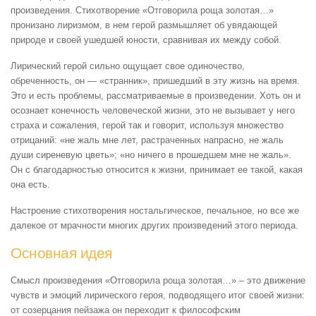
произведения. Стихотворение «Отговорила роща золотая…»
пронизано лиризмом, в нем герой размышляет об увядающей
природе и своей ушедшей юности, сравнивая их между собой.
Лирический герой сильно ощущает свое одиночество,
обреченность, он — «странник», пришедший в эту жизнь на время.
Это и есть проблемы, рассматриваемые в произведении. Хоть он и
осознает конечность человеческой жизни, это не вызывает у него
страха и сожаления, герой так и говорит, используя множество
отрицаний: «не жаль мне лет, растраченных напрасно, не жаль
души сиреневую цветь»; «но ничего в прошедшем мне не жаль».
Он с благодарностью относится к жизни, принимает ее такой, какая
она есть.
Настроение стихотворения ностальгическое, печальное, но все же
далекое от мрачности многих других произведений этого периода.
Основная идея
Смысл произведения «Отговорила роща золотая…» – это движение
чувств и эмоций лирического героя, подводящего итог своей жизни:
от созерцания пейзажа он переходит к философским