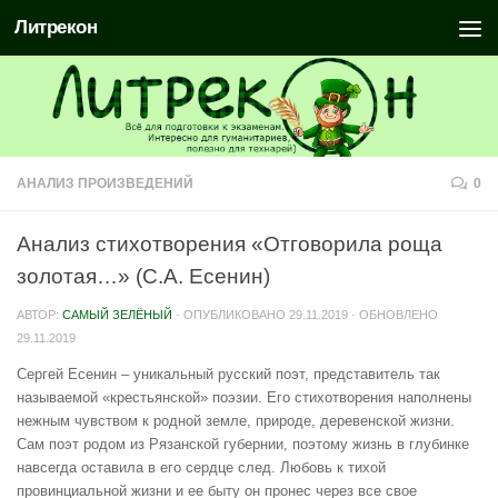
Литрекон
АНАЛИЗ ПРОИЗВЕДЕНИЙ
0
Анализ стихотворения «Отговорила роща
золотая…» (С.А. Есенин)
АВТОР:
САМЫЙ ЗЕЛЁНЫЙ
· ОПУБЛИКОВАНО
29.11.2019
· ОБНОВЛЕНО
29.11.2019
Сергей Есенин – уникальный русский поэт, представитель так
называемой «крестьянской» поэзии. Его стихотворения наполнены
нежным чувством к родной земле, природе, деревенской жизни.
Сам поэт родом из Рязанской губернии, поэтому жизнь в глубинке
навсегда оставила в его сердце след. Любовь к тихой
провинциальной жизни и ее быту он пронес через все свое