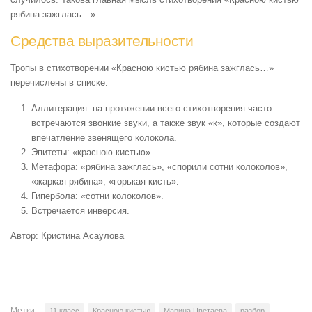
рябина зажглась…».
Средства выразительности
Тропы в стихотворении «Красною кистью рябина зажглась…»
перечислены в списке:
Аллитерация: на протяжении всего стихотворения часто
встречаются звонкие звуки, а также звук «к», которые создают
впечатление звенящего колокола.
Эпитеты: «красною кистью».
Метафора: «рябина зажглась», «спорили сотни колоколов»,
«жаркая рябина», «горькая кисть».
Гипербола: «сотни колоколов».
Встречается инверсия.
Автор: Кристина Асаулова
Метки:
11 класс
Красною кистью
Марина Цветаева
разбор