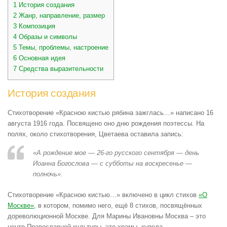
1
История создания
2
Жанр, направление, размер
3
Композиция
4
Образы и символы
5
Темы, проблемы, настроение
6
Основная идея
7
Средства выразительности
История создания
Стихотворение «Красною кистью рябина зажглась…» написано 16
августа 1916 года. Посвящено оно дню рождения поэтессы. На
полях, около стихотворения, Цветаева оставила запись:
«А рождение мое — 26-го русского сентября — день
Иоанна Богослова — с субботы на воскресенье —
полночь».
Стихотворение «Красною кистью…» включено в цикл стихов
«О
Москве»
, в котором, помимо него, ещё 8 стихов, посвящённых
дореволюционной Москве. Для Марины Ивановны Москва – это
центр Православной культуры, это храмы, купола.