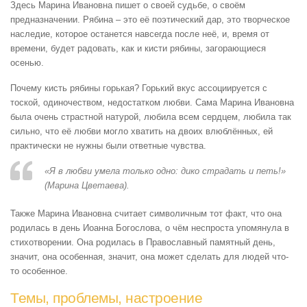
Здесь Марина Ивановна пишет о своей судьбе, о своём
предназначении. Рябина – это её поэтический дар, это творческое
наследие, которое останется навсегда после неё, и, время от
времени, будет радовать, как и кисти рябины, загорающиеся
осенью.
Почему кисть рябины горькая? Горький вкус ассоциируется с
тоской, одиночеством, недостатком любви. Сама Марина Ивановна
была очень страстной натурой, любила всем сердцем, любила так
сильно, что её любви могло хватить на двоих влюблённых, ей
практически не нужны были ответные чувства.
«Я в любви умела только одно: дико страдать и петь!»
(Марина Цветаева).
Также Марина Ивановна считает символичным тот факт, что она
родилась в день Иоанна Богослова, о чём неспроста упомянула в
стихотворении. Она родилась в Православный памятный день,
значит, она особенная, значит, она может сделать для людей что-
то особенное.
Темы, проблемы, настроение