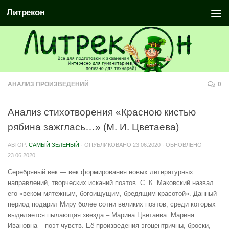
Литрекон
АНАЛИЗ ПРОИЗВЕДЕНИЙ
0
Анализ стихотворения «Красною кистью
рябина зажглась…» (М. И. Цветаева)
АВТОР:
САМЫЙ ЗЕЛЁНЫЙ
· ОПУБЛИКОВАНО
23.06.2020
· ОБНОВЛЕНО
23.06.2020
Серебряный век — век формирования новых литературных
направлений, творческих исканий поэтов. С. К. Маковский назвал
его «веком мятежным, богоищущим, бредящим красотой». Данный
период подарил Миру более сотни великих поэтов, среди которых
выделяется пылающая звезда – Марина Цветаева. Марина
Ивановна – поэт чувств. Её произведения эгоцентричны, броски,