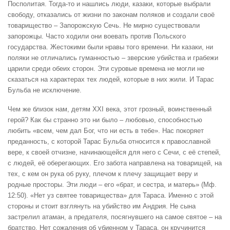
Посполитая. Тогда-то и нашлись люди, казаки, которые выбрали
свободу, отказались от жизни по законам поляков и создали своё
товарищество – Запорожскую Сечь. Не мирно существовали
запорожцы. Часто ходили они воевать против Польского
государства. Жестокими были нравы того времени. Ни казаки, ни
поляки не отличались гуманностью – зверские убийства и грабежи
царили среди обеих сторон. Эти суровые времена не могли не
сказаться на характерах тех людей, которые в них жили. И Тарас
Бульба не исключение.
Чем же близок нам, детям XXI века, этот грозный, воинственный
герой? Как бы странно это ни было – любовью, способностью
любить «всем, чем дал Бог, что ни есть в тебе». Нас покоряет
преданность, с которой Тарас Бульба относится к православной
вере, к своей отчизне, начинающейся для него с Сечи, с её степей,
с людей, её оберегающих. Его забота направлена на товарищей, на
тех, с кем он рука об руку, плечом к плечу защищает веру и
родные просторы. Эти люди – его «брат, и сестра, и матерь» (Мф.
12:50). «Нет уз святее товарищества» для Тараса. Именно с этой
стороны и стоит взглянуть на убийство им Андрия. Не сына
застрелил атаман, а предателя, посягнувшего на самое святое – на
братство. Нет сожаления об убиенном у Тараса, он кручинится