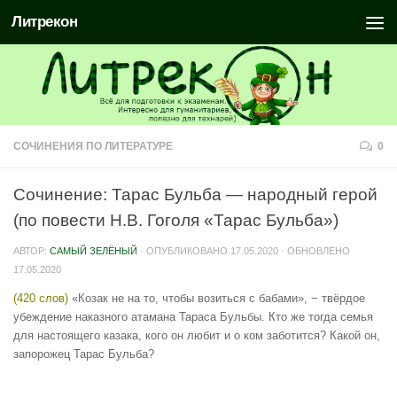
Литрекон
СОЧИНЕНИЯ ПО ЛИТЕРАТУРЕ
0
Сочинение: Тарас Бульба — народный герой
(по повести Н.В. Гоголя «Тарас Бульба»)
АВТОР:
САМЫЙ ЗЕЛЁНЫЙ
· ОПУБЛИКОВАНО
17.05.2020
· ОБНОВЛЕНО
17.05.2020
(420 слов)
«Козак не на то, чтобы возиться с бабами», − твёрдое
убеждение наказного атамана Тараса Бульбы. Кто же тогда семья
для настоящего казака, кого он любит и о ком заботится? Какой он,
запорожец Тарас Бульба?