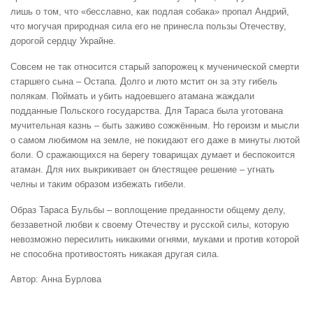
лишь о том, что «бесславно, как подлая собака» пропал Андрий,
что могучая природная сила его не принесла пользы Отечеству,
дорогой сердцу Украйне.
Совсем не так относится старый запорожец к мученической смерти
старшего сына – Остапа. Долго и люто мстит он за эту гибель
полякам. Поймать и убить надоевшего атамана жаждали
подданные Польского государства. Для Тараса была уготована
мучительная казнь – быть заживо сожжённым. Но героизм и мысли
о самом любимом на земле, не покидают его даже в минуты лютой
боли. О сражающихся на берегу товарищах думает и беспокоится
атаман. Для них выкрикивает он блестящее решение – угнать
челны и таким образом избежать гибели.
Образ Тараса Бульбы – воплощение преданности общему делу,
беззаветной любви к своему Отечеству и русской силы, которую
невозможно пересилить никакими огнями, муками и против которой
не способна противостоять никакая другая сила.
Автор: Анна Бурлова